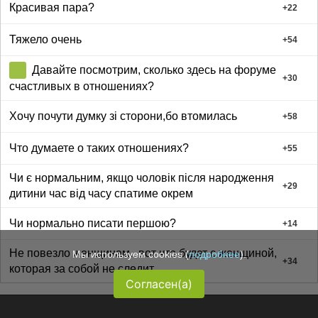
Красивая пара?
+
22
Тяжело очень
+
54
Давайте посмотрим, сколько здесь на форуме
+
30
счастливых в отношениях?
Хочу почути думку зі сторони,бо втомилась
+
58
Что думаете о таких отношениях?
+
55
Чи є нормальним, якщо чоловік після народження
+
29
дитини час від часу спатиме окрем
Чи нормально писати першою?
+
14
Не повезло женщинам.. вот что будет с женщиной,
Мы используем cookies (
подробнее
).
+
34
которая за собой не следит
Согласен(а)