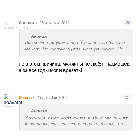
Если вы не уважаете мужа,то тоже и
получаете в ответ.
Аноним
•
25 декабря 2012
26
Аноним
Постоянно не унижает, но уколоть за больное -
может. Не только мужа). Натура такая. Нет,
она не злая, не сука, но язычок остренький.
не в этом причина, мужчины не любят насмешек,
а за все годы мог и врезать!
Desina
•
25 декабря 2012
27
Аноним
Что-то в этом ,конечно,есть. Но я как -то не
догадалась,что тех,кто крепче духом, надо
пи.дить ,чтобы попустить). Я вот напьюсь на