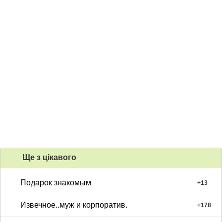
Ще з цiкавого
Подарок знакомым
+
13
Извечное..муж и корпоратив.
+
178