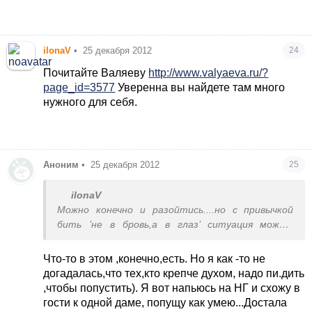
ilonaV
•
25 декабря 2012
24
Почитайте Валяеву
http://www.valyaeva.ru/?
page_id=3577
Уверенна вы найдете там много
нужного для себя.
Аноним
•
25 декабря 2012
25
ilonaV
Можно конечно и разойтись....но с привычкой
бить ’не в бровь,а в глаз’ ситуация может
повториться и с другим мужчиной.
Вы меня простите,конечно,но показывать мужу
Что-то в этом ,конечно,есть. Но я как -то не
что сильнее его морально,да еще и так чтобы
догадалась,что тех,кто крепче духом, надо пи.дить
другие это замечали.....
,чтобы попустить). Я вот напьюсь на НГ и схожу в
гости к одной даме, попущу как умею...Достала