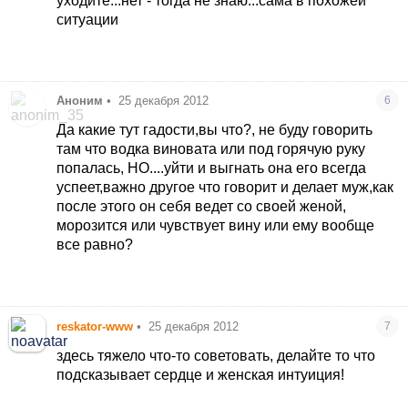
уходите...нет - тогда не знаю...сама в похожей
ситуации
Аноним
•
25 декабря 2012
6
Да какие тут гадости,вы что?, не буду говорить
там что водка виновата или под горячую руку
попалась, НО....уйти и выгнать она его всегда
успеет,важно другое что говорит и делает муж,как
после этого он себя ведет со своей женой,
морозится или чувствует вину или ему вообще
все равно?
reskator-www
•
25 декабря 2012
7
здесь тяжело что-то советовать, делайте то что
подсказывает сердце и женская интуиция!