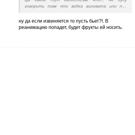
говорить там что водка виновата или под
горячую руку попалась, НО....уйти и выгнать она
его всегда успеет,важно другое что говорит и
ну да если извиняется то пусть бьет?!. В
делает муж,как после этого он себя ведет со
реанимацию попадет, будет фрукты ей носить.
своей женой, морозится или чувствует вину или
ему вообще все равно?