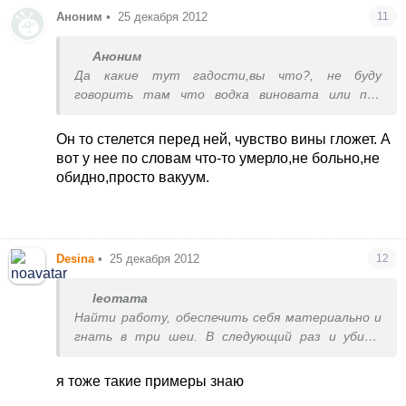
Аноним
•
25 декабря 2012
11
Аноним
Да какие тут гадости,вы что?, не буду
говорить там что водка виновата или под
горячую руку попалась, НО....уйти и выгнать она
его всегда успеет,важно другое что говорит и
Он то стелется перед ней, чувство вины гложет. А
делает муж,как после этого он себя ведет со
вот у нее по словам что-то умерло,не больно,не
своей женой, морозится или чувствует вину или
обидно,просто вакуум.
ему вообще все равно?
Desina
•
25 декабря 2012
12
leomama
Найти работу, обеспечить себя материально и
гнать в три шеи. В следующий раз и убить
может.
На примере подружек знаю, что так лучше и
я тоже такие примеры знаю
себе, и ребенку. Потом все равно разбегаются,