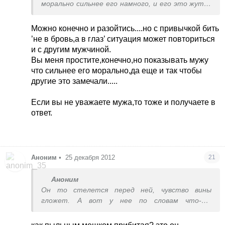
морально сильнее его намного, и его это жутко
бесит. Я это и раньше замечала при встречах. И
словом попадает не в бровь ,а в глаз,как
Можно конечно и разойтись....но с привычкой бить
говорится. А он в большинстве своем - молчун,
’не в бровь,а в глаз’ ситуация может повториться
вот и ’выговорился’.
и с другим мужчиной.
Вы меня простите,конечно,но показывать мужу
что сильнее его морально,да еще и так чтобы
другие это замечали.....
Если вы не уважаете мужа,то тоже и получаете в
ответ.
Аноним
•
25 декабря 2012
21
Аноним
Он то стелется перед ней, чувство вины
гложет. А вот у нее по словам что-то
умерло,не больно,не обидно,просто вакуум.