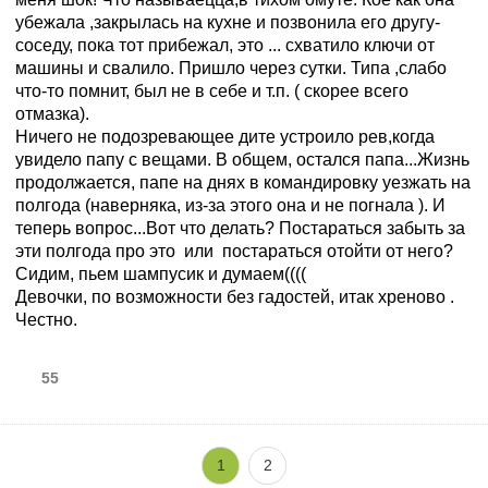
убежала ,закрылась на кухне и позвонила его другу-
соседу, пока тот прибежал, это ... схватило ключи от
машины и свалило. Пришло через сутки. Типа ,слабо
что-то помнит, был не в себе и т.п. ( скорее всего
отмазка).
Ничего не подозревающее дите устроило рев,когда
увидело папу с вещами. В общем, остался папа...Жизнь
продолжается, папе на днях в командировку уезжать на
полгода (наверняка, из-за этого она и не погнала ). И
теперь вопрос...Вот что делать? Постараться забыть за
эти полгода про это или постараться отойти от него?
Сидим, пьем шампусик и думаем((((
Девочки, по возможности без гадостей, итак хреново .
Честно.
55
1
2