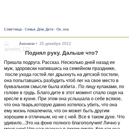
Советчица
-
Семья, Дом, Дети
-
Он, она
Аноним
•
25 декабря 2012
Поднял руку. Дальше что?
Пришла подруга. Рассказ. Несколько дней назад ее
муж, здоровски напившись на семейном празднике,
после ухода гостей лег дрыхнуть на детской постели,
она попытавшись разбудить чтоб лег на свое место в
буквальном смысле была избита . По лицу кулаками, по
голове в грудь. Благо,дите в этот момент спало сидя на
кресле в кухне. При этом она услышала о себе всякое,
что она тварь,которую давно хотелось убить, что она
ему жизнь покалечила, что он может быть другим
хорошим и отличным, но не с ней. Все в таком духе. Что
удивило...Это на фоне полного благополучия! Лично у
меня шок! Что называецца,в тихом омуте. Кое как она