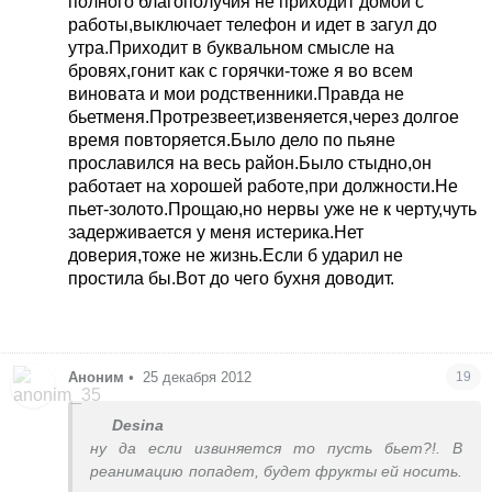
полного благополучия не приходит домой с
работы,выключает телефон и идет в загул до
утра.Приходит в буквальном смысле на
бровях,гонит как с горячки-тоже я во всем
виновата и мои родственники.Правда не
бьетменя.Протрезвеет,извеняется,через долгое
время повторяется.Было дело по пьяне
прославился на весь район.Было стыдно,он
работает на хорошей работе,при должности.Не
пьет-золото.Прощаю,но нервы уже не к черту,чуть
задерживается у меня истерика.Нет
доверия,тоже не жизнь.Если б ударил не
простила бы.Вот до чего бухня доводит.
Аноним
•
25 декабря 2012
19
Desina
ну да если извиняется то пусть бьет?!. В
реанимацию попадет, будет фрукты ей носить.