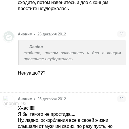
НГ и схожу в гости к одной даме, попущу как
сходите, потом извенитесь и дло с концом
умею...Достала
простите неудержалась
Аноним
•
25 декабря 2012
28
Desina
сходите, потом извенитесь и дло с концом
простите неудержалась
Ненуашо???
Аноним
•
25 декабря 2012
29
Ужас!!!!!!!
Я бы такого не простида....
Ну, ладно, оскорбления все в своей жизни
слышали от мужчин своих, по разу пусть, но