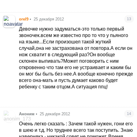
только с более серьезными душевными и
телесными ранами...
orel9
•
25 декабря 2012
13
Девочке нужно задуматься-это только первый
звоночек.всем же известно про то что у пьяного
на языке...Если произошел такой жуткий
случай,она не застрахована от повтора.А если он
нож схватит в следующий раз?Он вообще
склонен выпивать?Может поговорить с ним
откровенно что там его не устраивает и каким бы
он мог бы быть без нее.А вообще конечно прежде
всего она-мать и пусть думает каково будет
ребенку с таким отцом.А ситуация ппц!
Аноним
•
25 декабря 2012
14
Очень легко сказать : Зачем такой нужен, гони его
в шею и т.д. Но труднее всего так поступить. Знаю
наверняка - никакой совет не поможет. Время