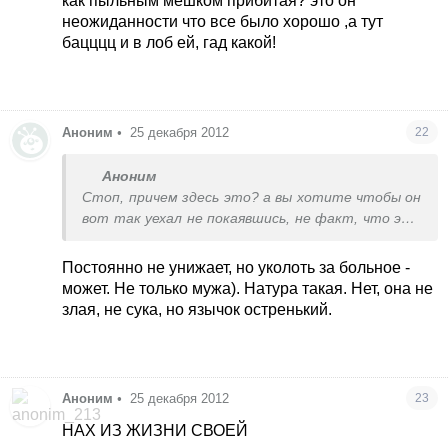
как пыльным мешком прибитая? это он
неожиданности что все было хорошо ,а тут
бацццц и в лоб ей, гад какой!
Аноним
•
25 декабря 2012
22
Аноним
Стоп, причем здесь это? а вы хотите чтобы он
вот так уехал не покаявшись, не факт, что это
повторится, не знаю, но мне кажется что у них
все будет ок, но причину его буйства я бы
Постоянно не унижает, но уколоть за больное -
выяснила, жена может брякнула от души, вот
может. Не только мужа). Натура такая. Нет, она не
он скатушек и слетел, это конечно не дает
злая, не сука, но язычок остренький.
права распускать руки, но нервы у него сдали.,
может наболело? ваша подруга его там часом
не постоянно унижает? а то мы видим только
одну сторону медали, может ее вина тоже
Аноним
•
25 декабря 2012
23
присутствует?
НАХ ИЗ ЖИЗНИ СВОЕЙ