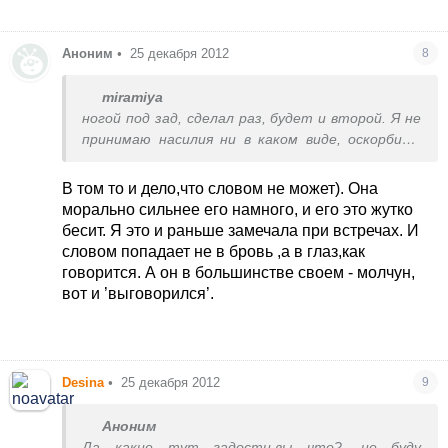
Аноним
•
25 декабря 2012
8
miramiya
ногой под зад, сделал раз, будет и второй. Я не
принимаю насилия ни в каком виде, оскорбить
может словом за дело можно, но кулаками
женщину...как раз есть время его забыть...
В том то и дело,что словом не может). Она
морально сильнее его намного, и его это жутко
бесит. Я это и раньше замечала при встречах. И
словом попадает не в бровь ,а в глаз,как
говорится. А он в большинстве своем - молчун,
вот и ’выговорился’.
Desina
•
25 декабря 2012
9
Аноним
Да какие тут гадости,вы что?, не буду