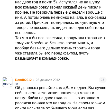
нас двое год и почти 5). Испугался не на шутку,
всю командировку звонил каждый день,писал и
прочее. Не говорила первые 2 недели вообще с
ним. А потом очень немножко начала, в основном
за детей. Приехал - помирились, но чувствую что
теперь не посмеет, т.к. видел что я для себя тогда
все решила.
Так что я бы все взвесила, продумала готова ли к
тому чтоб ребенка без него воспитывать, и
вообще без него дальше жизнь строить и тогда
уже ставила бы его перед фактом, пусть
размышляет в командировке.
Domik2012
•
25 декабря 2012
16
Ой девонька решайте сами,Вам виднее,Вы лучше
себя знаете и его,может покается,а может и
нет,тут бабка на двое гадала......., но из вашего
рассказа поняла,что навряд ли.На своем горьком
опыте испытала от бывшего мужа,если раз