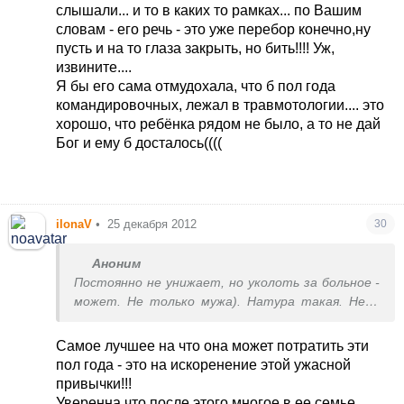
слышали... и то в каких то рамках... по Вашим
словам - его речь - это уже перебор конечно,ну
пусть и на то глаза закрыть, но бить!!!! Уж,
извините....
Я бы его сама отмудохала, что б пол года
командировочных, лежал в травмотологии.... это
хорошо, что ребёнка рядом не было, а то не дай
Бог и ему б досталось((((
ilonaV
•
25 декабря 2012
30
Аноним
Постоянно не унижает, но уколоть за больное -
может. Не только мужа). Натура такая. Нет,
она не злая, не сука, но язычок остренький.
Самое лучшее на что она может потратить эти
пол года - это на искоренение этой ужасной
привычки!!!
Уверенна что после этого многое в ее семье