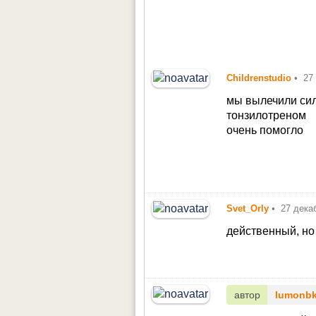
Childrenstudio
•
27
мы вылечили сил
тонзилотреном
очень помогло
Svet_Orly
•
27 дека
действенный, н
автор
lumonb