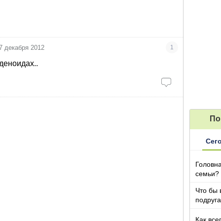
7 декабря 2012
1
деноидах..
По
Сег
Головна
семьи?
Что бы 
подруга
которы
Как все