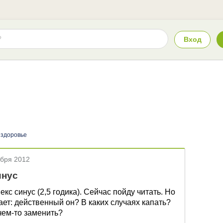
Вход
 здоровье
абря 2012
инус
кс синус (2,5 годика). Сейчас пойду читать. Но
нает: действенный он? В каких случаях капать?
чем-то заменить?