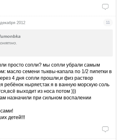
 декабря 2012
11
lumonbka
понятно.
 раз в день..
ывы, я приняла решение
или просто сопли? мы сопли убрали самым
. Обойдемся обычными сосудосуживающими, физ.
м: масло семени тыквы-капала по 1/2 пипетки в
инупретом (капли)
ерез 4 дня сопли прошли,и физ раствор
я ребёнок ныряет,так я в ванную морскую соль
я,всё выходит из носа потом )))
нам назначили при сильном воспалении
 сами!
их детей!!!