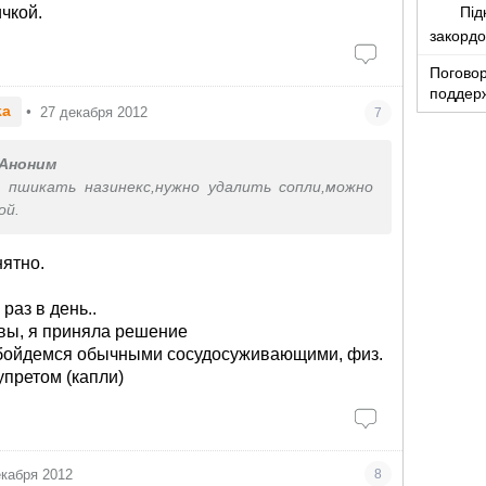
Під
чкой.
закорд
Поговор
поддер
ka
•
27 декабря 2012
7
Аноним
 пшикать назинекс,нужно удалить сопли,можно
ой.
нятно.
раз в день..
вы, я приняла решение
Обойдемся обычными сосудосуживающими, физ.
упретом (капли)
екабря 2012
8