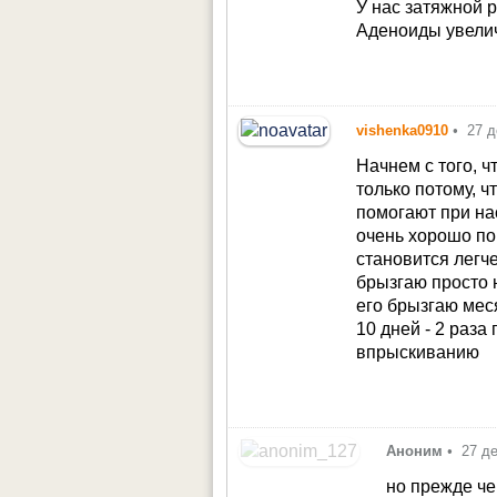
У нас затяжной 
Аденоиды увелич
vishenka0910
•
27 д
Начнем с того, ч
только потому, ч
помогают при на
очень хорошо пом
становится легче
брызгаю просто н
его брызгаю меся
10 дней - 2 раза
впрыскиванию
Аноним
•
27 д
но прежде че