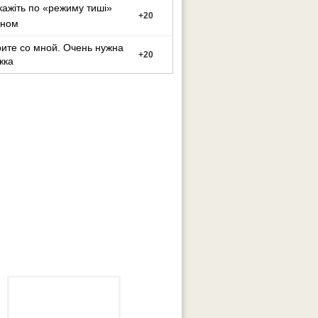
кажіть по «режиму тиші»
+
20
оном
ите со мной. Очень нужна
+
20
жка