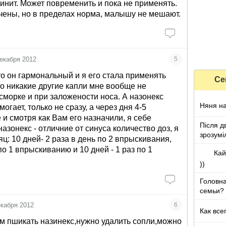
ринит. Может повременить и пока не применять.
ены, но в пределах норма, малышу не мешают.
екабря 2012
5
то он гармональный и я его стала применять
Се
то никакие другие капли мне вообще не
сморке и при заложености носа. А назонекс
Няня на
огает, только не сразу, а через дня 4-5
 и смотря как Вам его назначили, я себе
Після д
азонекс - отличние от синуса количество доз, я
зрозумі
ц: 10 дней- 2 раза в день по 2 впрыскивания,
 по 1 впрыскиванию и 10 дней - 1 раз по 1
Кай
))
Головна
семьи?
екабря 2012
6
Как все
м пшикать назинекс,нужно удалить сопли,можно