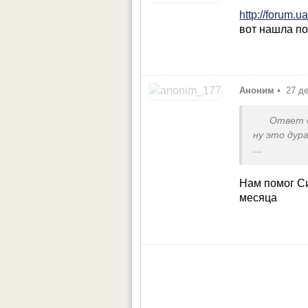
http://forum.u
вот нашла по
Аноним
•
27 д
Ответ 
ну это дур
Нам назначи
Спасибо за
Нам помог Си
Пока не с
месяца
физ. раств