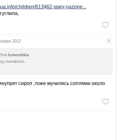
aua.info/children/613462-spey-nazone...
гуглила,
екабря 2012
9
для
lumonbka
аку понятно.
ли 1 раз в день..
 отзывы, я приняла решение
нупрет сироп ,тоже мучились соплями около
тоит. Обойдемся обычными сосудосуживающими,
ором и синупретом (капли)