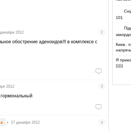
Сні
101
Під
 декабря 2012
2
закорд
ьное обострение аденоидов!!! в комплексе с
Киев.. 
напряч
Я прико
)))))
бря 2012
3
о гормональный
ka
•
27 декабря 2012
4