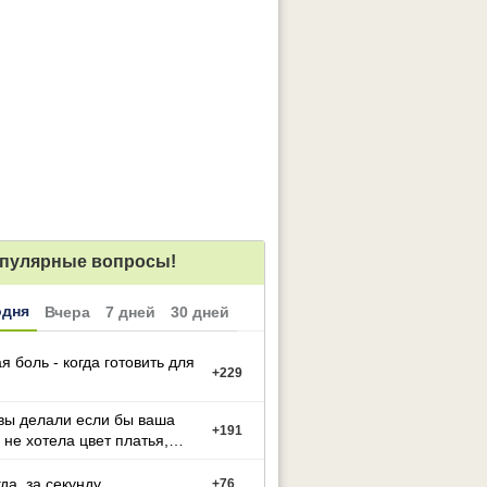
пулярные вопросы!
одня
Вчера
7 дней
30 дней
я боль - когда готовить для
+
229
вы делали если бы ваша
+
191
 не хотела цвет платья,
й вы выбрали
гда, за секунду
+
76