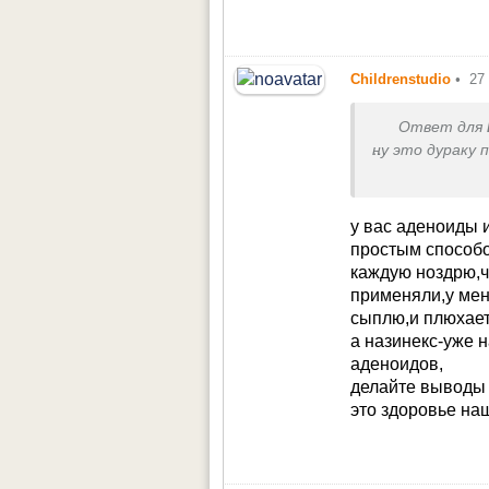
Childrenstudio
•
27
Ответ для
ну это дураку 
Нам назначили 1
Спасибо за отз
у вас аденоиды 
Пока не стоит
простым способо
раствором и с
каждую ноздрю,ч
применяли,у мен
сыплю,и плюхаетс
а назинекс-уже 
аденоидов,
делайте выводы
это здоровье наш