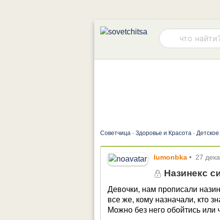
Советчица
-
Здоровье и Красота
-
Детское
lumonbka
•
27 дек
Назинекс с
Девочки, нам прописали назине
все же, кому назначали, кто з
Можно без него обойтись или 