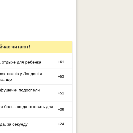
йчас читают!
 отдыхе для ребенка
+
61
вох тижнів у Лондоні я
+
53
ла, що
фушечки подоспели
+
51
я боль - когда готовить для
+
30
гда, за секунду
+
24