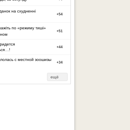
данок на схудненні
+
54
кажіть по «режиму тиші»
+
51
оном
придется
+
44
ься…!
лолась с местной зоошизы
+
34
ещё