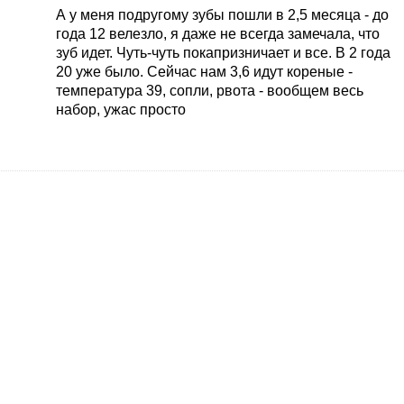
год без единого зубчика! Так что практика
А у меня подругому зубы пошли в 2,5 месяца - до
показывает, что это норма! Зато вот сейчас
года 12 велезло, я даже не всегда замечала, что
недели две назад я была в шоке, лезит у нас два
зуб идет. Чуть-чуть покапризничает и все. В 2 года
верхних с права один верхний слева один нижний
20 уже было. Сейчас нам 3,6 идут кореные -
слева! Все сразу! Может и у вас так будет! Нет-
температура 39, сопли, рвота - вообщем весь
нет, а потом как попрут!
Еще врач говорили
набор, ужас просто
нам, что чем позже лезут, тем для ребенка
легче их перенести! У нас и вправду хоть и
позже остальных лезли, но тфу-тфу-тфу без
капризов, температур, рвоты итд.