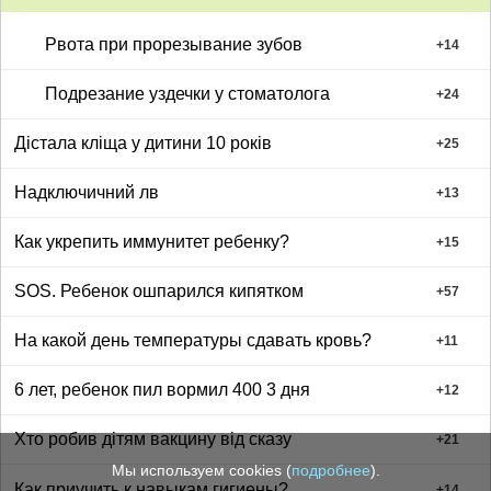
Рвота при прорезывание зубов
+
14
Подрезание уздечки у стоматолога
+
24
Дістала кліща у дитини 10 років
+
25
Надключичний лв
+
13
Как укрепить иммунитет ребенку?
+
15
SOS. Ребенок ошпарился кипятком
+
57
На какой день температуры сдавать кровь?
+
11
6 лет, ребенок пил вормил 400 3 дня
+
12
Хто робив дітям вакцину від сказу
+
21
Мы используем cookies (
подробнее
).
Как приучить к навыкам гигиены?
+
14