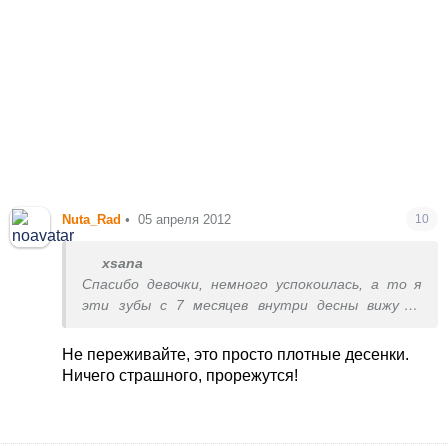
Nuta_Rad
•
05 апреля 2012
10
xsana
Спасибо девочки, немного успокоилась, а то я
эти зубы с 7 месяцев внутри десны вижу (а
может мне кажется что вижу?), а они всё сидят
и сидят. Жевать нечем, до сих пор всё
Не переживайте, это просто плотные десенки.
перетёртое кушаем
Ничего страшного, прорежутся!