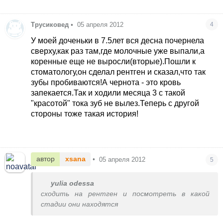
Трусиковед
•
05 апреля 2012
4
У моей доченьки в 7.5лет вся десна почернела
сверху,как раз там,где молочные уже выпали,а
коренные еще не выросли(вторые).Пошли к
стоматологу,он сделал рентген и сказал,что так
зубы пробиваются!А чернота - это кровь
запекается.Так и ходили месяца 3 с такой
"красотой" тока зуб не вылез.Теперь с другой
стороны тоже такая история!
автор
xsana
•
05 апреля 2012
5
yulia odessa
сходить на рентген и посмотреть в какой
стадии они находятся