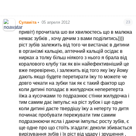
Без плача, температуры и соплей
Суламіта
•
05 апреля 2012
23
привіт) прочитала шо ви хвилюєтесь що в малюка
немає зубків , хочу дечим з вами поділитись))))
ріст зубів залежить від того чи вистачає в дитини
в організмі кальцію, аптечний кальцій осідає в
нирках а толку більш ніякого з нього я брала від
коралового клубу так як він найефективніший це
вже перевірено, і залежить від того яку їжу йому
дають якщо будете перетирати їжу то можете че
довго чекати на зубки так як є такий фактор що
коли дитині попадає в жилудочок неперетерта
іїжа а кусочками то подразнює стінки жилудочка і
тим самим дає імпульс на ріст зубок і ще одне
коли дитині даєте твердішу їжу а нетерту то дитя
починає пробувати пережувати тим самим
подразнюючи ясла і даючи імпульс росту зубів, є
ще одне про що стоїть згадати: деколи збивається
вирізування зубів і їх ріст від удару і зрушення ,