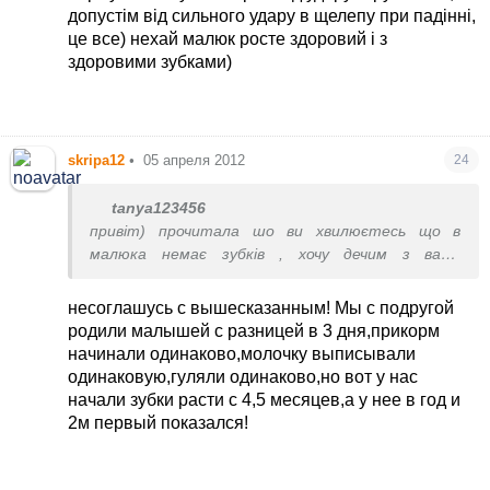
допустім від сильного удару в щелепу при падінні,
це все) нехай малюк росте здоровий і з
здоровими зубками)
skripa12
•
05 апреля 2012
24
tanya123456
привіт) прочитала шо ви хвилюєтесь що в
малюка немає зубків , хочу дечим з вами
поділитись)))) ріст зубів залежить від того чи
вистачає в дитини в організмі кальцію, аптечний
несоглашусь с вышесказанным! Мы с подругой
кальцій осідає в нирках а толку більш ніякого з
родили малышей с разницей в 3 дня,прикорм
нього я брала від коралового клубу так як він
начинали одинаково,молочку выписывали
найефективніший це вже перевірено, і залежить
одинаковую,гуляли одинаково,но вот у нас
від того яку їжу йому дають якщо будете
начали зубки расти с 4,5 месяцев,а у нее в год и
перетирати їжу то можете че довго чекати на
2м первый показался!
зубки так як є такий фактор що коли дитині
попадає в жилудочок неперетерта іїжа а
кусочками то подразнює стінки жилудочка і тим