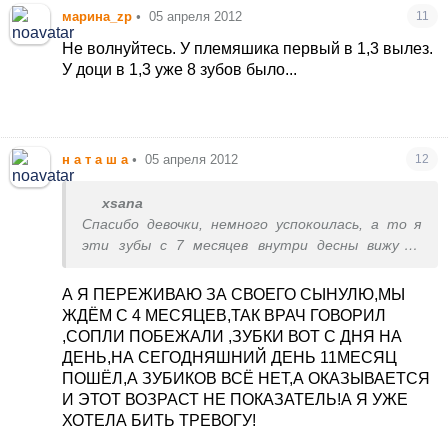
марина_zp
•
05 апреля 2012
11
Не волнуйтесь. У племяшика первый в 1,3 вылез.
У доци в 1,3 уже 8 зубов было...
н а т а ш а
•
05 апреля 2012
12
xsana
Спасибо девочки, немного успокоилась, а то я
эти зубы с 7 месяцев внутри десны вижу (а
может мне кажется что вижу?), а они всё сидят
и сидят. Жевать нечем, до сих пор всё
А Я ПЕРЕЖИВАЮ ЗА СВОЕГО СЫНУЛЮ,МЫ
перетёртое кушаем
ЖДЁМ С 4 МЕСЯЦЕВ,ТАК ВРАЧ ГОВОРИЛ
,СОПЛИ ПОБЕЖАЛИ ,ЗУБКИ ВОТ С ДНЯ НА
ДЕНЬ,НА СЕГОДНЯШНИЙ ДЕНЬ 11МЕСЯЦ
ПОШЁЛ,А ЗУБИКОВ ВСЁ НЕТ,А ОКАЗЫВАЕТСЯ
И ЭТОТ ВОЗРАСТ НЕ ПОКАЗАТЕЛЬ!А Я УЖЕ
ХОТЕЛА БИТЬ ТРЕВОГУ!