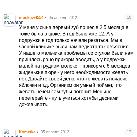
недели две назад я была в шоке, лезит у нас два
верхних с права один верхний слева один нижний
слева! Все сразу! Может и у вас так будет! Нет-
moskow4554
•
05 апреля 2012
16
нет, а потом как попрут!
Еще врач говорили
нам, что чем позже лезут, тем для ребенка
У меня у сына первый зуб пошел в 2,5 месяца я
легче их перенести! У нас и вправду хоть и
тоже была в шоке. В год было уже 12. А у
позже остальных лезли, но тфу-тфу-тфу без
подружки в год только начали резаться. Мы в
капризов, температур, рвоты итд.
часной клинике были нам педиатр так объяснил.
У нашего мальчика проблемы со стулом были нам
пришлось рано прикорм вводить, а у подружки
малой на грудном молоке + прикорм с 6 месяцев
жиденькие пюре - у него необходимости жевать
нет. Давайте своей детке что-то жевать почасче:
яблочки и т.д. Организм он умный поймет, что
жевать нечем сам зубы погонит. Меньше
перетерайте - путь учиться хотябы деснами
дожевывать.
Kometka
•
05 апреля 2012
17