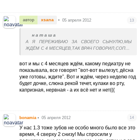
автор
xsana
•
05 апреля 2012
13
н а т а ш а
А Я ПЕРЕЖИВАЮ ЗА СВОЕГО СЫНУЛЮ,МЫ
ЖДЁМ С 4 МЕСЯЦЕВ,ТАК ВРАЧ ГОВОРИЛ
,СОПЛИ
ПОБЕЖАЛИ ,ЗУБКИ ВОТ С ДНЯ НА ДЕНЬ,НА
СЕГОДНЯШНИЙ ДЕНЬ 11МЕСЯЦ ПОШЁЛ,А
вот и мы с 4 месяцев ждём, какому педиатру не
ЗУБИКОВ ВСЁ НЕТ,А ОКАЗЫВАЕТСЯ И ЭТОТ
показывала, все говорят "вот-вот вылезут, дёсна
ВОЗРАСТ НЕ ПОКАЗАТЕЛЬ!А Я УЖЕ ХОТЕЛА
уже готовы, ждите". Вот и ждём, через неделю год
БИТЬ ТРЕВОГУ!
будет дочке, слюна рекой течет, кулаки во рту,
капризная, нервная - а их всё нет и нет(((
bonamia
•
05 апреля 2012
14
У нас 1.3 тоже зубов не особо много было все это
время, 4 сверху 2 снизу! Мы спросили у