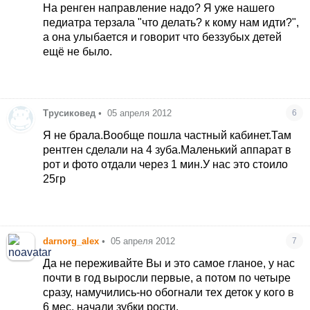
На ренген направление надо? Я уже нашего
педиатра терзала "что делать? к кому нам идти?",
а она улыбается и говорит что беззубых детей
ещё не было.
Трусиковед
•
05 апреля 2012
6
Я не брала.Вообще пошла частный кабинет.Там
рентген сделали на 4 зуба.Маленький аппарат в
рот и фото отдали через 1 мин.У нас это стоило
25гр
darnorg_alex
•
05 апреля 2012
7
Да не переживайте Вы и это самое гланое, у нас
почти в год выросли первые, а потом по четыре
сразу, намучились-но обогнали тех деток у кого в
6 мес. начали зубки рости.