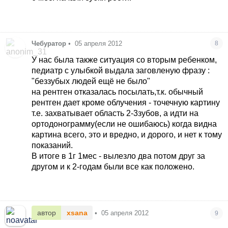
Чебуратор
•
05 апреля 2012
8
У нас была также ситуация со вторым ребенком,
педиатр с улыбкой выдала заговленую фразу :
"беззубых людей ещё не было"
на рентген отказалась посылать,т.к. обычный
рентген дает кроме облучения - точечную картину
т.е. захватывает область 2-3зубов, а идти на
ортодонограмму(если не ошибаюсь) когда видна
картина всего, это и вредно, и дорого, и нет к тому
показаний.
В итоге в 1г 1мес - вылезло два потом друг за
другом и к 2-годам были все как положено.
автор
xsana
•
05 апреля 2012
9