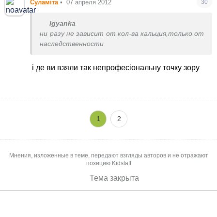
Суламіта
•
07 апреля 2012
30
зрушення , допустім від сильного удару в щелепу
при падінні, це все) нехай малюк росте здоровий і
Igyanka
з здоровими зубками)
ни разу не зависит от кол-ва кальция,только от
наследственности
і де ви взяли так непрофесіональну точку зору
1
2
Мнения, изложенные в теме, передают взгляды авторов и не отражают
позицию Kidstaff
Тема закрыта