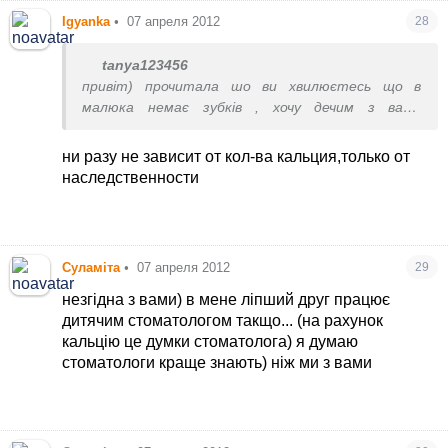
попадає в жилудочок неперетерта іїжа а
Igyanka
•
07 апреля 2012
28
кусочками то подразнює стінки жилудочка і тим
самим дає імпульс на ріст зубок і ще одне коли
tanya123456
дитині даєте твердішу їжу а нетерту то дитя
привіт) прочитала шо ви хвилюєтесь що в
починає пробувати пережувати тим самим
малюка немає зубків , хочу дечим з вами
подразнюючи ясла і даючи імпульс росту зубів, є
поділитись)))) ріст зубів залежить від того чи
ще одне про що стоїть згадати: деколи
вистачає в дитини в організмі кальцію, аптечний
ни разу не зависит от кол-ва кальция,только от
збивається вирізування зубів і їх ріст від удару і
кальцій осідає в нирках а толку більш ніякого з
наследственности
зрушення , допустім від сильного удару в щелепу
нього я брала від коралового клубу так як він
при падінні, це все) нехай малюк росте здоровий і
найефективніший це вже перевірено, і залежить
з здоровими зубками)
від того яку їжу йому дають якщо будете
перетирати їжу то можете че довго чекати на
Суламіта
•
07 апреля 2012
29
зубки так як є такий фактор що коли дитині
попадає в жилудочок неперетерта іїжа а
незгідна з вами) в мене ліпший друг працює
кусочками то подразнює стінки жилудочка і тим
дитячим стоматологом такщо... (на рахунок
самим дає імпульс на ріст зубок і ще одне коли
кальцію це думки стоматолога) я думаю
дитині даєте твердішу їжу а нетерту то дитя
стоматологи краще знають) ніж ми з вами
починає пробувати пережувати тим самим
подразнюючи ясла і даючи імпульс росту зубів, є
ще одне про що стоїть згадати: деколи
збивається вирізування зубів і їх ріст від удару і