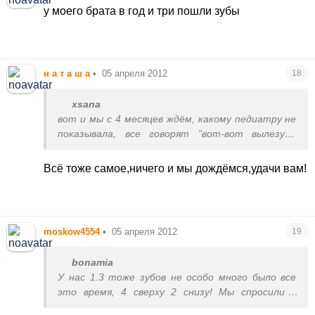
у моего брата в год и три пошли зубы
н а т а ш а
•
05 апреля 2012
18
xsana
вот и мы с 4 месяцев ждём, какому педиатру не
показывала, все говорят "вот-вот вылезут,
дёсна уже готовы, ждите". Вот и ждём, через
неделю год будет дочке, слюна рекой течет,
Всё тоже самое,ничего и мы дождёмся,удачи вам!
кулаки во рту, капризная, нервная - а их всё нет
и нет(((
moskow4554
•
05 апреля 2012
19
bonamia
У нас 1.3 тоже зубов не особо много было все
это время, 4 сверху 2 снизу! Мы спросили у
педиатора, она говорит, ничего, есть детки и в