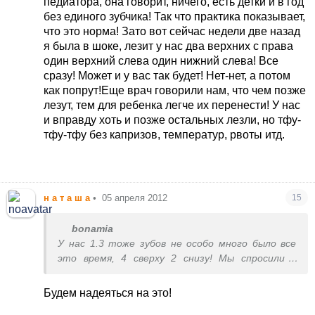
педиатора, она говорит, ничего, есть детки и в год
без единого зубчика! Так что практика показывает,
что это норма! Зато вот сейчас недели две назад
я была в шоке, лезит у нас два верхних с права
один верхний слева один нижний слева! Все
сразу! Может и у вас так будет! Нет-нет, а потом
как попрут!
Еще врач говорили нам, что чем позже
лезут, тем для ребенка легче их перенести! У нас
и вправду хоть и позже остальных лезли, но тфу-
тфу-тфу без капризов, температур, рвоты итд.
н а т а ш а
•
05 апреля 2012
15
bonamia
У нас 1.3 тоже зубов не особо много было все
это время, 4 сверху 2 снизу! Мы спросили у
педиатора, она говорит, ничего, есть детки и в
год без единого зубчика! Так что практика
Будем надеяться на это!
показывает, что это норма! Зато вот сейчас