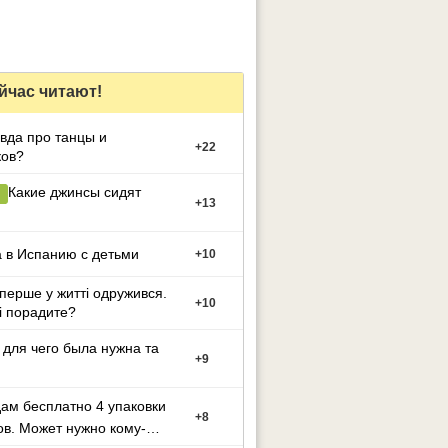
йчас читают!
вда про танцы и
+
22
ков?
Какие джинсы сидят
+
13
 в Испанию с детьми
+
10
перше у житті одружився.
+
10
і порадите?
 для чего была нужна та
+
9
ам бесплатно 4 упаковки
+
8
в. Может нужно кому-