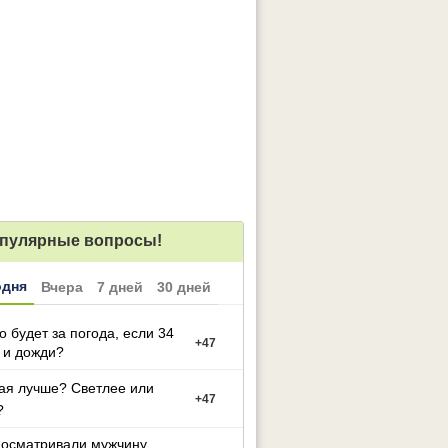
пулярные вопросы!
одня
Вчера
7 дней
30 дней
то будет за погода, если 34
+
47
 и дожди?
ая лучше? Светлее или
+
47
?
досматривали мужчину