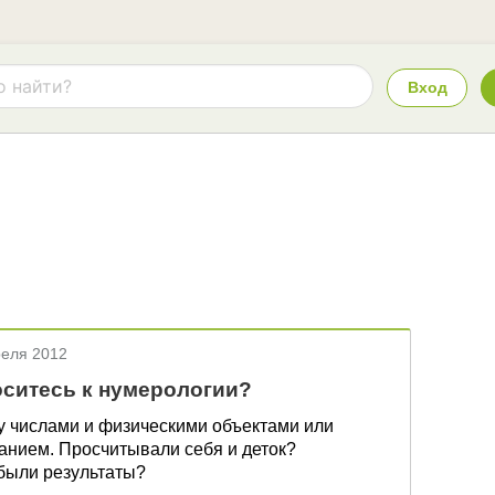
Вход
реля 2012
оситесь к нумерологии?
у числами и физическими объектами или
анием. Просчитывали себя и деток?
были результаты?