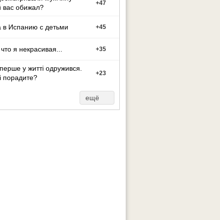
+
47
 вас обижал?
 в Испанию с детьми
+
45
 что я некрасивая...
+
35
перше у житті одружився.
+
23
і порадите?
ещё