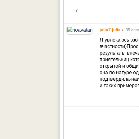
7
julia11julia
•
05 апр
Я увлекаюсь эзо
вчастности)Прос
результаты впеч
приятельниц кот
открытой и общи
она по натуре о
подтвердила-наи
и таких примеров