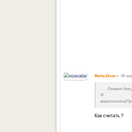
Marta-Dives
•
09 ап
Ответ для
Я увлека
вчастности)
результаты вп
приятельниц к
Как считать ?
открытой и
подсчетам,что 