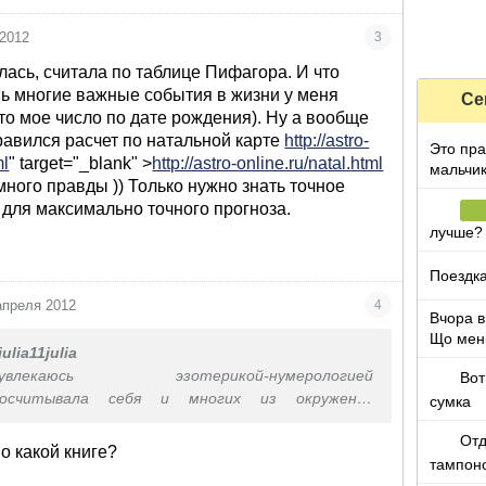
ла-наиболее комфортно ей в компании самой с
примеров много,так что я нумерологиии верю)))
 2012
3
лась, считала по таблице Пифагора. И что
нь многие важные события в жизни у меня
Се
это мое число по дате рождения). Ну а вообще
авился расчет по натальной карте
http://astro-
Это пра
ml
" target="_blank" >
http://astro-online.ru/natal.html
мальчи
много правды )) Только нужно знать точное
для максимально точного прогноза.
лучше?
Поездка
апреля 2012
4
Вчора в
Що мен
julia11julia
юсь эзотерикой-нумерологией
Вот
Просчитывала себя и многих из окружения
сумка
ечатляли)очень много совпадает.Просчитывала
Отд
оторых знаю поверхностно и например у очень
о какой книге?
тампоно
 общительной девушки получилось по
то?