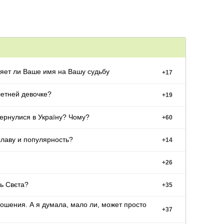
яет ли Ваше имя на Вашу судьбу
+
17
Можно ли подарить ролики 5-летней девочке?
+
19
вернулися в Україну? Чому?
+
60
славу и популярность?
+
14
+
26
ть Свєта?
+
35
ношения. А я думала, мало ли, может просто
+
37