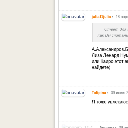
подсчетам,что 
она подтверди
собой и таких 
julia11julia
•
18 апр
Ответ для
Как Вы считали
А.Александров.Б
Лиза Ленард Нум
или Каиро этот 
найдете)
Tolipina
•
09 июля 
Я тоже увлекаюс
Аноним
•
09 а