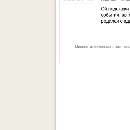
Ой подскажит
события, авто
родился с ед
Мнения, изложенные в теме, пер