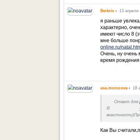
она подтверди
собой и таких 
Berkris
•
13 апреля
я раньше увлека
характерно, оче
имеют число 8 (
мне больше понр
online.ru/natal.ht
Очень, ну очень 
время рождения 
asa.morozova
•
18 
Ответ для
Я увлека
вчастности)
результаты вп
приятельниц к
Как Вы считали,п
открытой и