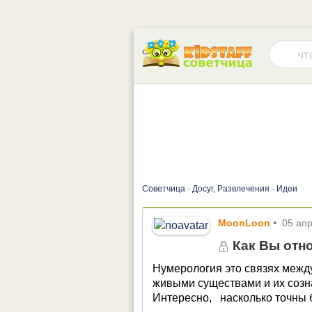
Советчица
-
Досуг, Развлечения
-
Идеи
MoonLoon
•
05 ап
Как Вы отн
Нумерология это связях межд
живыми существами и их созн
Интересно, насколько точны 