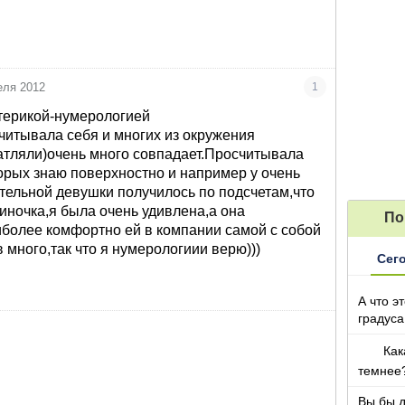
еля 2012
1
терикой-нумерологией
читывала себя и многих из окружения
атляли)очень много совпадает.Просчитывала
орых знаю поверхностно и например у очень
тельной девушки получилось по подсчетам,что
диночка,я была очень удивлена,а она
По
более комфортно ей в компании самой с собой
 много,так что я нумерологиии верю)))
Сег
А что э
градуса
Как
темнее
Вы бы 