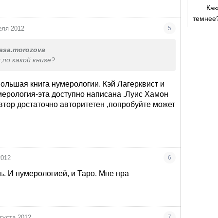
она по натуре одиночка,я была очень удивлена,а
Как
ла-наиболее комфортно ей в компании самой с
темнее
примеров много,так что я нумерологиии верю)))
еля 2012
5
asa.morozova
,по какой книге?
ольшая книга нумерологии. Кэй Лагерквист и
ерология-эта доступно написана .Луис Хамон
автор достаточно авторитетен ,попробуйте может
2012
6
ь. И нумерологией, и Таро. Мне нра
вгуста 2012
7