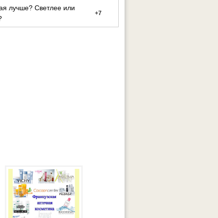
ая лучше? Светлее или
+
7
?