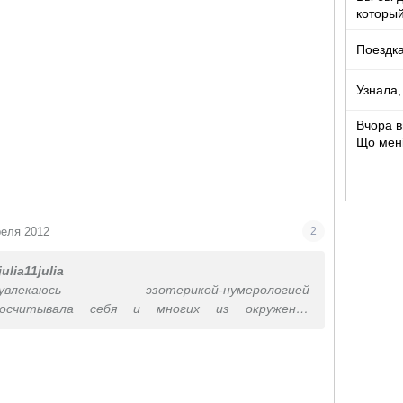
который
Поездка
Узнала,
Вчора в
Що мен
реля 2012
2
julia11julia
юсь эзотерикой-нумерологией
Просчитывала себя и многих из окружения
ечатляли)очень много совпадает.Просчитывала
оторых знаю поверхностно и например у очень
 общительной девушки получилось по
она по натуре одиночка,я была очень удивлена,а