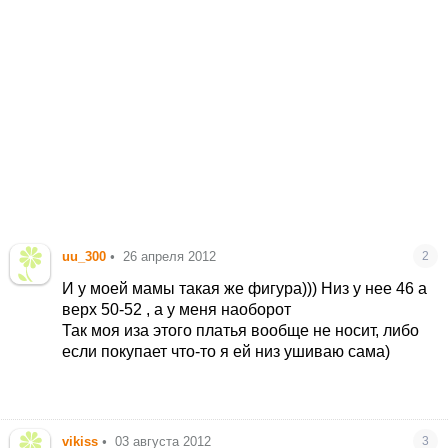
uu_300
•
26 апреля 2012
2
И у моей мамы такая же фигура))) Низ у нее 46 а
верх 50-52
, а у меня наоборот
Так моя иза этого платья вообще не носит, либо
если покупает что-то я ей низ ушиваю сама)
vikiss
•
03 августа 2012
3