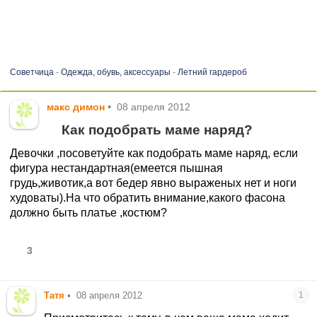
Советчица
-
Одежда, обувь, аксессуары
-
Летний гардероб
макс димон
•
08 апреля 2012
Как подобрать маме наряд?
Девочки ,посоветуйте как подобрать маме наряд, если
фигура нестандартная(емеется пышная
грудь,животик,а вот бедер явно выраженых нет и ноги
худоваты).На что обратить внимание,какого фасона
должно быть платье ,костюм?
3
Татя
•
08 апреля 2012
1