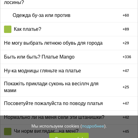
лосины?
Одежда бу-за или против
+
60
Как платье?
+
89
Не могу выбрать летнюю обувь для города
+
29
Быть или быть? Платье Mango
+
336
Ну-ка модницы гляньте на платье
+
47
Покажіть приклади суконь на весіллч для
+
25
мами
Посоветуйте пожалуйста по поводу платья
+
47
Нормально ли на меня сели эти штанишки?
+
42
Мы используем cookies (
подробнее
).
Чи норм виглядає...на мені?
+
45