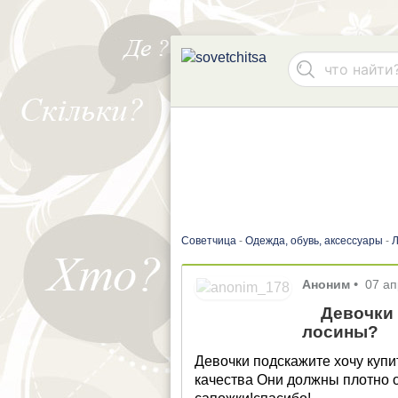
Советчица
-
Одежда, обувь, аксессуары
-
Л
Аноним
•
07 а
Девочки 
лосины?
Девочки подскажите хочу куп
качества Они должны плотно о