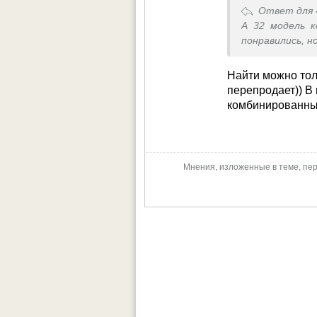
Ответ для
А 32 модель к
понравились, н
Найти можно толь
перепродает)) В 
комбинированны
Мнения, изложенные в теме, пер