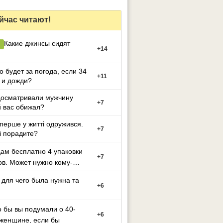
йчас читают!
Какие джинсы сидят
+
14
то будет за погода, если 34
+
11
 и дожди?
досматривали мужчину
+
7
 вас обижал?
перше у житті одружився.
+
7
і порадите?
ам бесплатно 4 упаковки
+
7
в. Может нужно кому-
 для чего была нужна та
+
6
о бы вы подумали о 40-
+
6
летней женщине, если бы