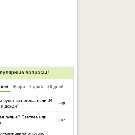
пулярные вопросы!
одня
Вчера
7 дней
30 дней
то будет за погода, если 34
+
49
 и дожди?
ая лучше? Светлее или
+
47
?
досматривали мужчину