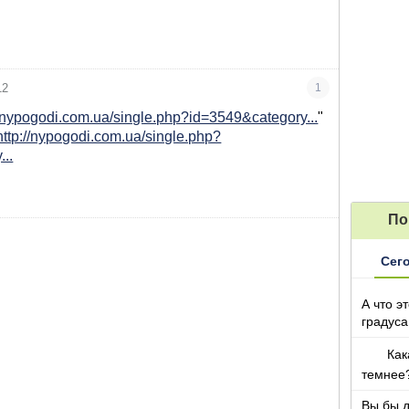
12
1
//nypogodi.com.ua/single.php?id=3549&category...
"
http://nypogodi.com.ua/single.php?
..
По
Сег
А что э
градуса
Как
темнее
Вы бы 