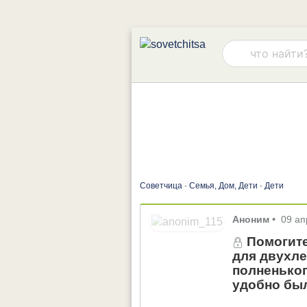
Советчица
-
Семья, Дом, Дети
-
Дети
Аноним
•
09 ап
Помогите
для двухле
полненьког
удобно бы