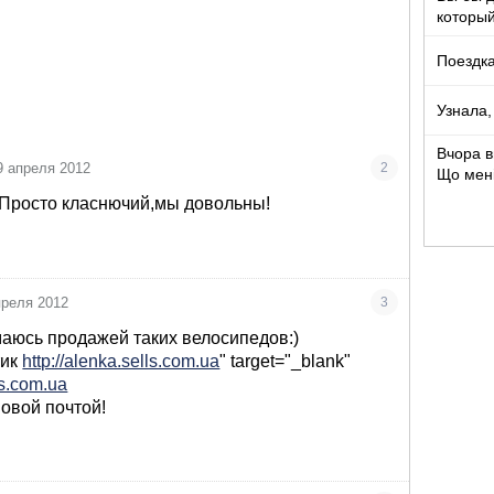
который
Поездка
Узнала,
Вчора в
9 апреля 2012
2
Що мен
! Просто класнючий,мы довольны!
преля 2012
3
имаюсь продажей таких велосипедов:)
тик
http://alenka.sells.com.ua
" target="_blank"
ls.com.ua
овой почтой!