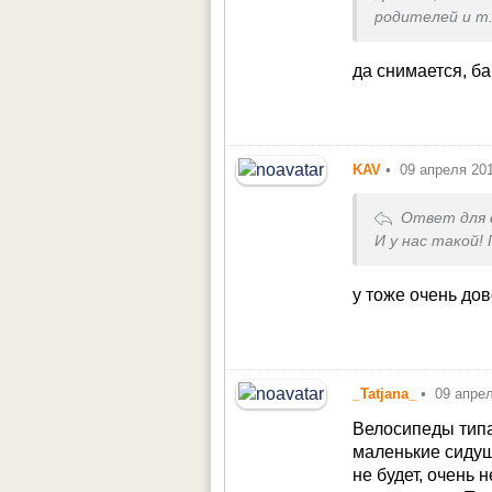
родителей и т.
да снимается, б
KAV
•
09 апреля 20
Ответ для
И у нас такой!
у тоже очень до
_Tatjana_
•
09 апре
Велосипеды типа 
маленькие сидуш
не будет, очень 