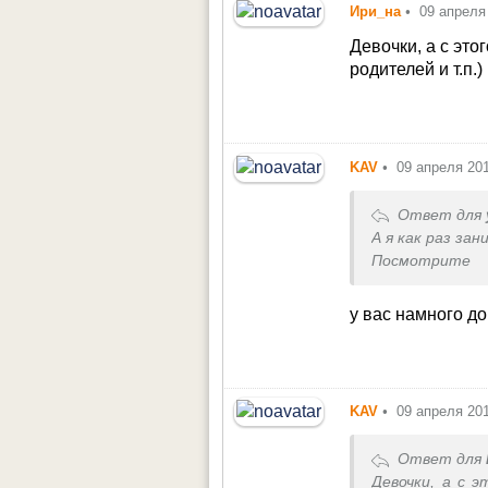
Ири_на
•
09 апреля
Девочки, а с это
родителей и т.п.)
KAV
•
09 апреля 20
Ответ для
А я как раз за
Посмотрите
>
http://alenka.s
Смогу выслать
у вас намного до
KAV
•
09 апреля 20
Ответ для
Девочки, а с 