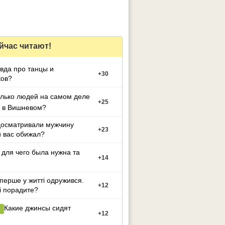
йчас читают!
вда про танцы и
+
30
ков?
лько людей на самом деле
+
25
о в Вишневом?
досматривали мужчину
+
23
 вас обижал?
 для чего была нужна та
+
14
перше у житті одружився.
+
12
і порадите?
Какие джинсы сидят
+
12