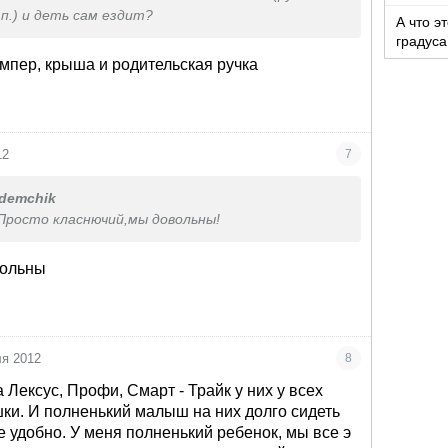
п.) и деть сам ездит?
А что э
градуса
ампер, крыша и родительская ручка
12
7
demchik
 Просто класнючий,мы довольны!
вольны
ля 2012
8
Лексус, Профи, Смарт - Трайк у них у всех
ки. И полненький малыш на них долго сидеть
не удобно. У меня полненький ребенок, мы все э