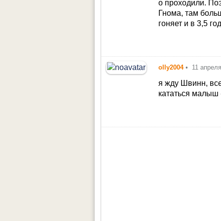
о проходили. По
Гнома, там боль
гоняет и в 3,5 го
olly2004
•
11 апрел
я жду Швинн, все
кататься малыш -