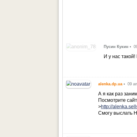
Пусин Кукин
•
0
И у нас такой
alenka.dp.ua
•
09 а
А я как раз зан
Посмотрите сай
>
http://alenka.sel
Смогу выслать Н