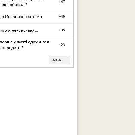
+
47
 вас обижал?
 в Испанию с детьми
+
45
 что я некрасивая...
+
35
перше у житті одружився.
+
23
і порадите?
ещё