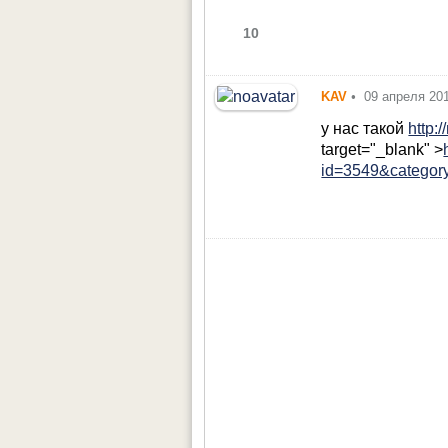
10
KAV
•
09 апреля 20
у нас такой
http:
target="_blank" >
id=3549&category.