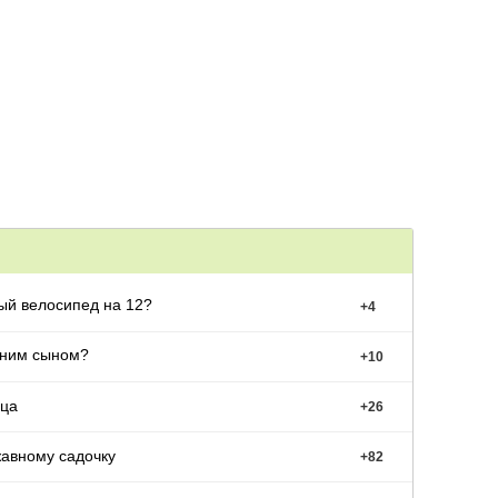
ый велосипед на 12?
+
4
тним сыном?
+
10
ьца
+
26
жавному садочку
+
82