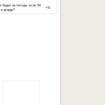
то будет за погода, если 34
+
11
 и дожди?