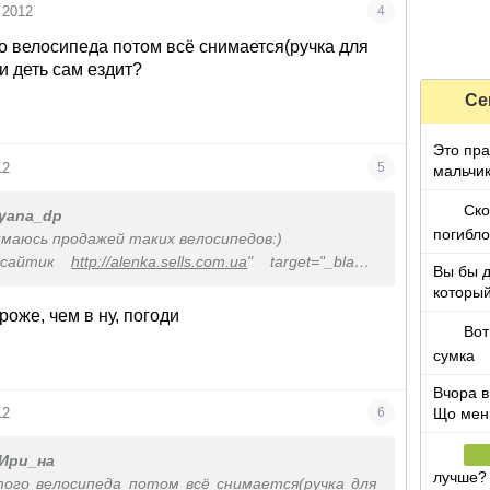
 2012
4
го велосипеда потом всё снимается(ручка для
 и деть сам ездит?
Се
Это пра
12
5
мальчи
Ско
yana_dp
погибл
нимаюсь продажей таких велосипедов:)
 сайтик
http://alenka.sells.com.ua
" target="_blank"
Вы бы 
ells.com.ua
который
 Новой почтой!
роже, чем в ну, погоди
Вот
сумка
Вчора в
Що мен
12
6
Ири_на
лучше?
этого велосипеда потом всё снимается(ручка для