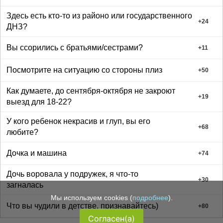
Здесь есть кто-то из районо или государственного
+
24
ДНЗ?
Вы ссорились с братьями/сестрами?
+
11
Посмотрите на ситуацию со стороны плиз
+
50
Как думаете, до сентября-октября не закроют
+
19
выезд для 18-22?
У кого ребенок некрасив и глуп, вы его
+
68
любите?
Дочка и машина
+
74
Дочь воровала у подружек, я что-то
+
30
загналась
Мы используем cookies (
подробнее
).
Что вы чудили в детстве, признавайтесь)
+
80
Согласен(а)