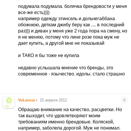
подумала подумала. болячка брендовости у меня
все-же есть))))
например одежду этинсель и дольчегаббана
обожнюю, деткам джибу беру как ....
в последний
раз))) и диван у меня уже 2 года пора на смену, но
я не меняю, потому что лине розе пока муж не
дает купить, а другой мне не показывай
и ТАКО я бы тоже не купила
недавно услышала мнение что бренды, это
современное - язычество. идолы. стало страшно
VoLencia
•
15 апреля 2012
8
Обращаю внимание на качество, расцветки. Но
так выходит, что удовлетворяют моим
требованиям именно брендовые. Коляской,
например, заболела дорогой. Муж не понимал.