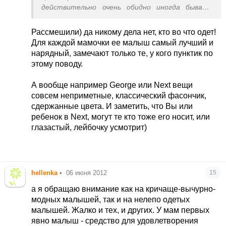
действительно очень обидно иногда бывает
что окружающие не замечают и не ценят то,
что ребенок одет модно, ведь фирменные вещи
Рассмешили) да никому дела нет, кто во что одет!
помимо всего прочего - модные, это вам не
Для каждой мамочки ее малыш самый лучший и
комбинезоны с овчиной внутри!!!!
нарядный, замечают только те, у кого пунктик по
этому поводу.
А вообще например George или Next вещи
совсем неприметные, классический фасончик,
сдержанные цвета. И заметить, что Вы или
ребенок в Next, могут те кто тоже его носит, или
глазастый, лейбочку усмотрит)
hellenka
•
06 июня 2012
15
а я обращаю внимание как на кричаще-вычурно-
модных малышей, так и на нелепо одетых
малышей. Жалко и тех, и других. У мам первых
явно малыш - средство для удовлетворения