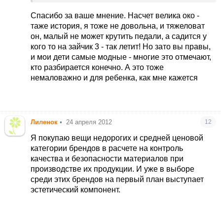
требования, купили велосипед Окко - так
вообще растроена, другие детки на китайских
Спасибо за ваше мнение. Насчет велика око -
отлично катаются и довольны и мамы и дети, а
таже история, я тоже не довольна, и тяжеловат
я не могу мне нужно дорогое и не такое как у
он, малый не может крутить педали, а садится у
всех.
кого то на зайчик 3 - так летит! Но зато вы правы,
вещи тоже люблю брендовые, но покупаю
и мои дети самые модные - многие это отмечают,
проверенные фирмы, качество устраивает,
кто разбирается конечно. А это тоже
цена пока тоже, а самое большое счастье, что
немаловажно и для ребенка, как мне кажется
мои детки самые красивые, яркие и модные.
китайские вещи деткам не покупаю, на рынке
стоят почти столько сколько на сейле хорошие
и качественные одёжки.
Лиленок
•
24 апреля 2012
12
Я покупаю вещи недорогих и средней ценовой
категории брендов в расчете на контроль
качества и безопасности материалов при
производстве их продукции. И уже в выборе
среди этих брендов на первый план выступает
эстетический компонент.