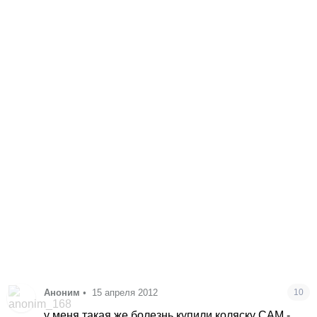
Аноним
•
15 апреля 2012
10
у меня такая же болезнь купили коляску САМ -