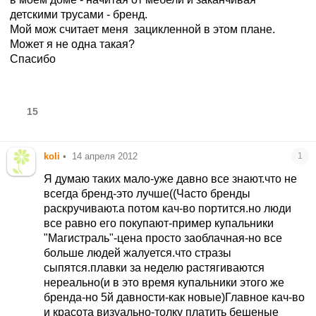
детскими трусами - бренд.
Мой мож считает меня зацикленной в этом плане.
Может я не одна такая?
Спасибо
15
koli
•
14 апреля 2012
1
Я думаю таких мало-уже давно все знают.что не
всегда бренд-это лучше((Часто бренды
раскручивают.а потом кач-во портится.но люди
все равно его покупают-пример купальники
"Магистраль"-цена просто заоблачная-но все
больше людей жалуется.что стразы
сыпятся.плавки за неделю растягиваются
нереально(и в это время купальники этого же
бренда-но 5й давности-как новые)Главное кач-во
и красота визуально-толку платить бешеные