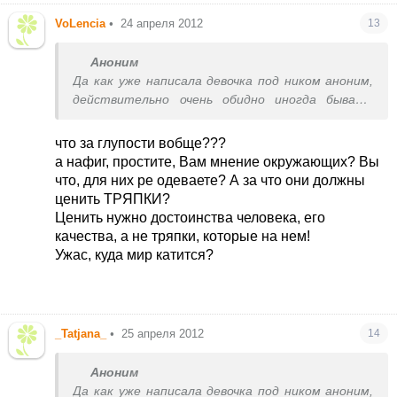
VoLencia
•
24 апреля 2012
13
Аноним
Да как уже написала девочка под ником аноним,
действительно очень обидно иногда бывает
что окружающие не замечают и не ценят то,
что ребенок одет модно, ведь фирменные вещи
что за глупости вобще???
помимо всего прочего - модные, это вам не
а нафиг, простите, Вам мнение окружающих? Вы
комбинезоны с овчиной внутри!!!!
что, для них ре одеваете? А за что они должны
ценить ТРЯПКИ?
Ценить нужно достоинства человека, его
качества, а не тряпки, которые на нем!
Ужас, куда мир катится?
_Tatjana_
•
25 апреля 2012
14
Аноним
Да как уже написала девочка под ником аноним,