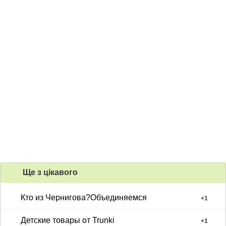
Ще з цiкавого
Кто из Чернигова?Объединяемся
+
1
Детские товары от Trunki
+
1