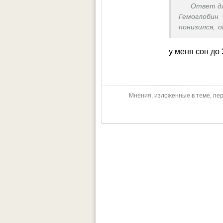
Ответ д
Гемоглобин 
понизился, 
У меня голо
время бере
у меня сон до
постоянно о
Мнения, изложенные в теме, пер