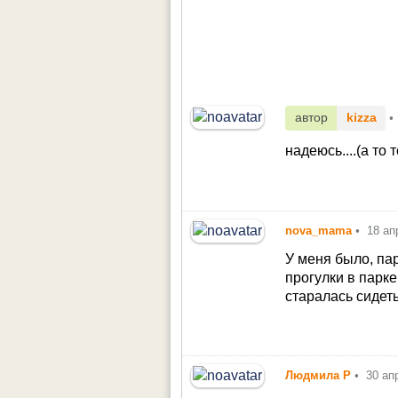
автор
kizza
•
надеюсь....(а то 
nova_mama
•
18 ап
У меня было, па
прогулки в парке
старалась сидет
Людмила Р
•
30 ап