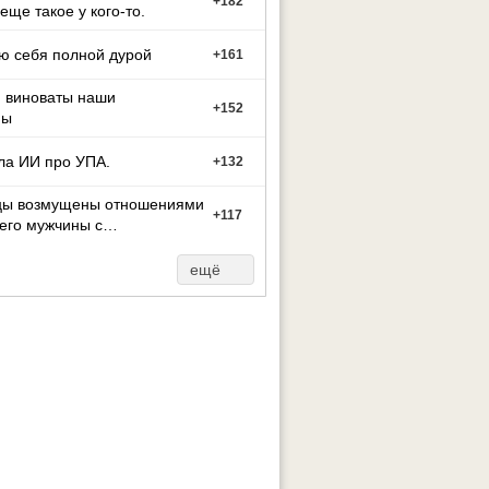
+
182
 еще такое у кого-то.
ю себя полной дурой
+
161
м виноваты наши
+
152
ны
ла ИИ про УПА.
+
132
цы возмущены отношениями
+
117
его мужчины с
й
ещё