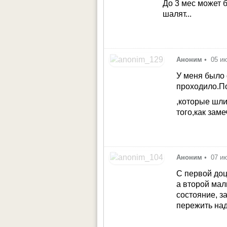
До 3 мес может 
шалят...
Аноним
•
05 и
У меня было 
проходило.По
,которые шли
того,как зам
Аноним
•
07 и
С первой доц
а второй мал
состояние, з
пережить над