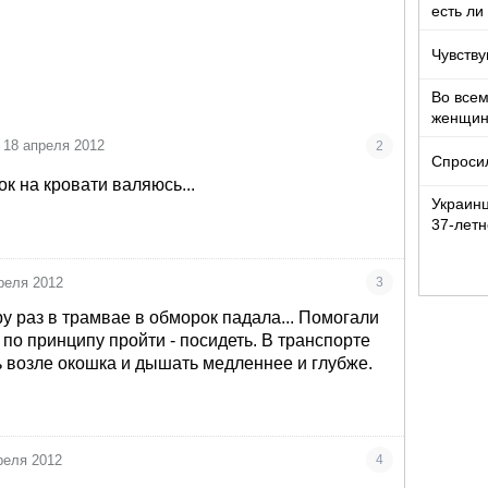
есть ли
Чувству
Во все
женщи
18 апреля 2012
2
Спроси
ток на кровати валяюсь...
Украин
37-летн
девочко
реля 2012
3
ру раз в трамвае в обморок падала... Помогали
 по принципу пройти - посидеть. В транспорте
ь возле окошка и дышать медленнее и глубже.
реля 2012
4