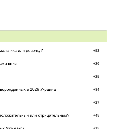
мальчика или девочку?
+
53
ами вниз
+
20
+
25
ворожденных в 2026 Украина
+
84
+
27
 положительный или отрицательный?
+
45
ых (климакс)
+
15