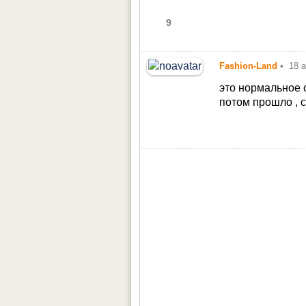
9
Fashion-Land
•
18 
это нормальное с
потом прошло , 