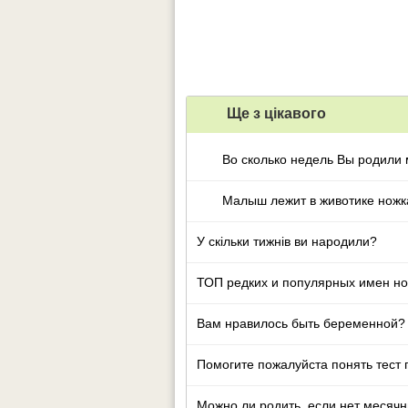
Ще з цiкавого
Во сколько недель Вы родили 
Малыш лежит в животике ножк
У скільки тижнів ви народили?
ТОП редких и популярных имен но
Вам нравилось быть беременной?
Помогите пожалуйста понять тест
Можно ли родить, если нет месячн