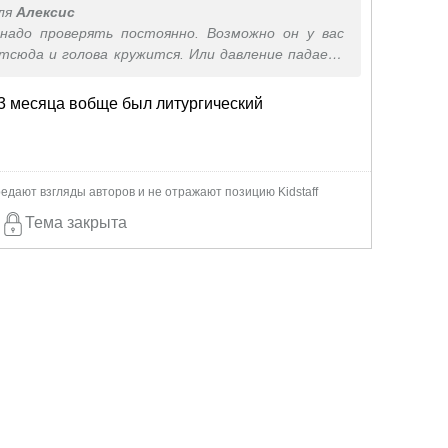
ля
Алексис
надо проверять постоянно. Возможно он у вас
отсюда и голова кружится. Или давление падает.
ва кружилась, когда давление сильно падало во
менности. А еще, пока малышка не забилась,
 3 месяца вобще был литургический
чень хотелось спать
едают взгляды авторов и не отражают позицию Kidstaff
Тема закрыта