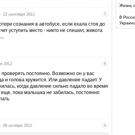
Жизнь с
•
22 сентября 2012
7
В Росси
Украинс
отери сознания в автобусе, если ехала стоя до
бригад
чет уступить место - никто не спешил, живота
..
ря 2012
8
 проверять постоянно. Возможно он у вас
а и голова кружится. Или давление падает. У
жилась, когда давление сильно падало во время
 еще, пока малышка не забилась, постоянно
пать
•
08 октября 2012
9