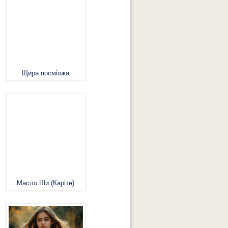
Щира посмішка
Масло Ши (Каріте)