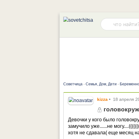
Советчица
-
Семья, Дом, Дети
-
Беременно
kizza
•
18 апреля 2
головокруж
Девочки у кого было головок
замучило уже......не могу....((
хотя не сдавала( еще месяц на