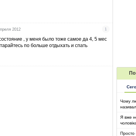
апреля 2012
1
остояние , у меня было тоже самое да 4, 5 мес
старайтесь по больше отдыхать и спать
По
Сег
Чому лю
називал
з дітьми
Я вже н
чоловік
Просто 