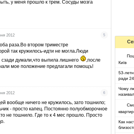
быть, у меня прошло к трем. Сосуды мозга
юня 2012
5
Се
оба раза.Во втором триместре
рой так кружилось-идти не могла.Люди
Пош
 сзади думали,что выпила лишнего
,после
Київ
ечали мое положение предлагали помощъ!
53-летн
ради 24
возлюб
Чому лю
юня 2012
6
називал
з дітьми
ей вообще ничего не кружилось, зато тошнило;
Смо
ьчик - просто капец. Постоянно полуобморочное
квартир
ато не тошнило. Где то к 4 мес прошло. Просто
нравитс
о.
Как нас
близост