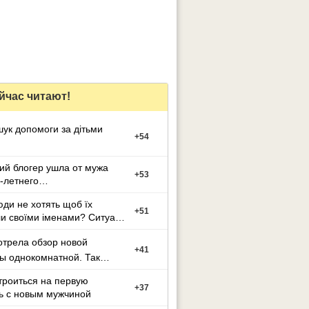
йчас читают!
ук допомоги за дітьми
+
54
ий блогер ушла от мужа
+
53
-летнего
ленного
ди не хотять щоб їх
+
51
и своїми іменами? Ситуація
трела обзор новой
+
41
ы однокомнатной. Так
я( денег нет
троиться на первую
+
37
ь с новым мужчиной