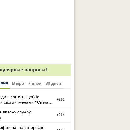
пулярные вопросы!
одня
Вчера
7 дней
30 дней
ди не хотять щоб їх
+
292
и своїми іменами? Ситуація
е вивожу службу
+
264
а
офигела, но интересно,