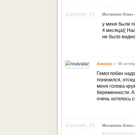
Мочалкин блюз
у меня были п
4 месяца(( Нас
не было видно.
Алексис
•
08 октяб
Гемоглобин надо
понизился, отсюд
меня голова кру
беременности. А
очень хотелось с
Мочалкин блюз