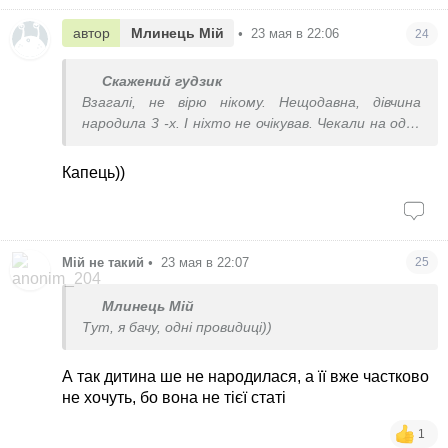
автор
Млинець Мій
•
23 мая в 22:06
24
Скажений гудзик
Взагалі, не вірю нікому. Нещодавна, дівчина
народила 3 -х. І ніхто не очікував. Чекали на одну
дитину...
Капець))
Мій не такий
•
23 мая в 22:07
25
Млинець Мій
Тут, я бачу, одні провидиці))
А так дитина ше не народилася, а її вже частково
не хочуть, бо вона не тієї статі
1