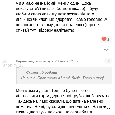
Чи я маю незнайомій мені людині щось
доказувати?) питаю , бо мені цікаво) я буду
любити свою дитинку незалежно від того,
дівчинка чи хлопчик, здоровʼя її саме головне. А
що поганого в тому , що я цікавлюсь) що не
спитай тут , відразу налітають)
2
Перша леді колгоспу
•
23 мая в 22:15
30
Скажений гудзик
Не знаю. Прочитала в інеті. Львів. Тато в шоці...
Моя мама з двійні Тоді не було нічого з
діагностики окрім дерев´яної трубки щоб слухати.
Так десь на 7 міс сказали, що дитина напевно
померла. Не відчували,що шевелиться. На огляді
казали,що звуки не схожі на серцебиття.