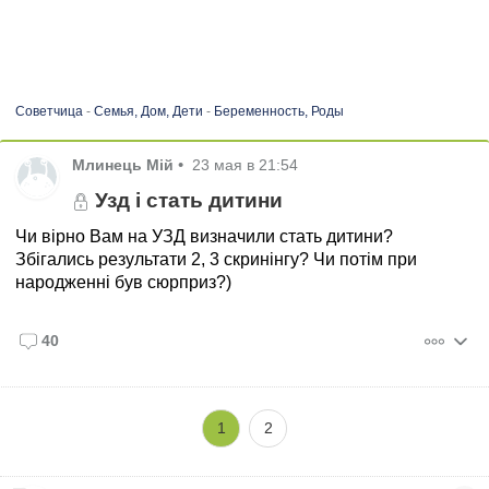
Советчица
-
Семья, Дом, Дети
-
Беременность, Роды
Млинець Мій
•
23 мая в 21:54
Узд і стать дитини
Чи вірно Вам на УЗД визначили стать дитини?
Збігались результати 2, 3 скринінгу? Чи потім при
народженні був сюрприз?)
40
1
2