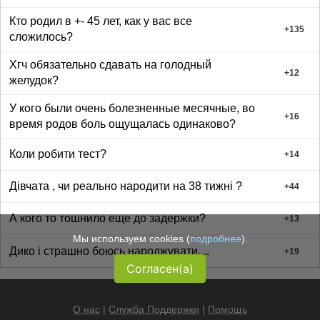
Кто родил в +- 45 лет, как у вас все
+
135
сложилось?
Хгч обязательно сдавать на голодный
+
12
желудок?
У кого были очень болезненные месячные, во
+
16
время родов боль ощущалась одинаково?
Коли робити тест?
+
14
Дівчата , чи реально народити на 38 тижні ?
+
44
А кого то тошнило еще до задержки?
+
13
Мы используем cookies (
подробнее
).
Дико і страшно боюсь народжувати....
+
19
Согласен(а)
О нас
|
Служба Поддержки
|
Помощь