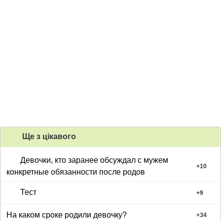
Ще з цiкавого
Девочки, кто заранее обсуждал с мужем
+
10
конкретные обязанности после родов
Тест
+
9
На каком сроке родили девочку?
+
34