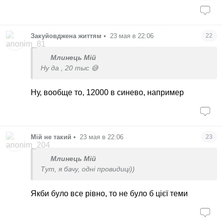
Закуйовджена життям
•
23 мая в 22:06
22
Млинець Мій
Ну да , 20 тыс 😅
Ну, вообще то, 12000 в синево, например
Мій не такий
•
23 мая в 22:06
23
Млинець Мій
Тут, я бачу, одні провидиці))
Якби було все рівно, то не було б цієї теми