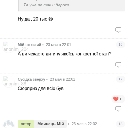
Та уже не так и длрого
Ну да , 20 тыс 😅
Мій не такий
•
23 мая в 22:01
16
А ви чекаєте дитину якоїсь конкретної статі?
Сусідка зверху
•
23 мая в 22:02
17
Сюрприз для всіх був
1
автор
Млинець Мій
•
23 мая в 22:02
18