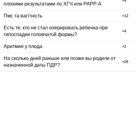
+
9
плохими результатами по ХГЧ или РАРР-А
Пмс та вагітність
+
12
Есть те, кто не стал оперировать ребенка при
+
4
гипоспадии головчатой формы?
Аритмия у плода
+
2
На сколько дней раньше или позже вы родили от
+
26
назначенной даты ПДР?