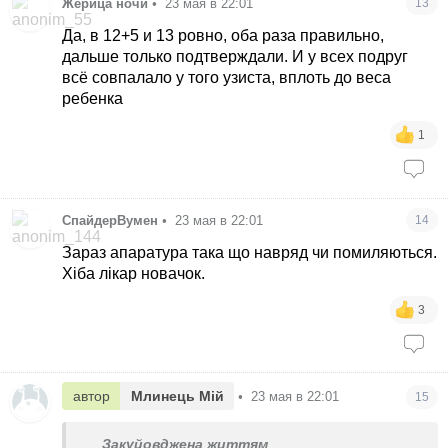
Жерица ночи
•
23 мая в 22:01
13
Да, в 12+5 и 13 ровно, оба раза правильно,
дальше только подтверждали. И у всех подруг
всё совпалало у того узиста, вплоть до веса
ребенка
1
СпайдерВумен
•
23 мая в 22:01
14
Зараз апаратура така що навряд чи помиляються.
Хіба лікар новачок.
3
автор
Млинець Мій
•
23 мая в 22:01
15
Закуйовджена життям