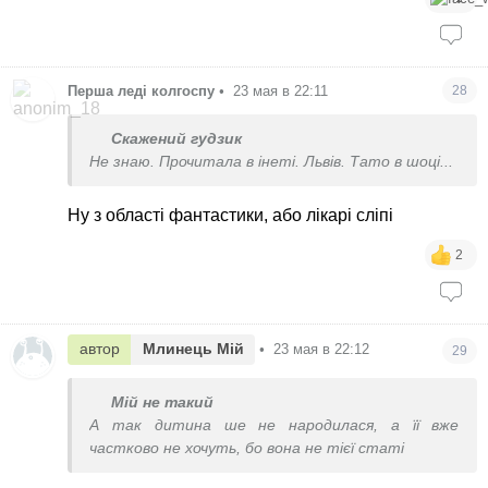
Перша леді колгоспу
•
23 мая в 22:11
28
Скажений гудзик
Не знаю. Прочитала в інеті. Львів. Тато в шоці...
Ну з області фантастики, або лікарі сліпі
2
автор
Млинець Мій
•
23 мая в 22:12
29
Мій не такий
А так дитина ше не народилася, а її вже
частково не хочуть, бо вона не тієї статі