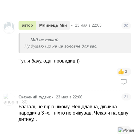
автор
Млинець Мій
•
23 мая в 22:03
20
Мій не такий
Ну думаю що не це головне для вас.
Тут, я бачу, одні провидиці))
3
Скажений гудзик
•
23 мая в 22:06
21
Взагалі, не вірю нікому. Нещодавна, дівчина
народила 3 -х. І ніхто не очікував. Чекали на одну
дитину...
5