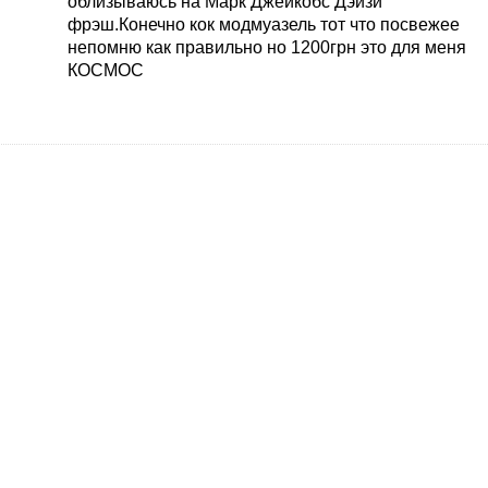
облизываюсь на Марк Джейкобс Дэйзи
фрэш.Конечно кок модмуазель тот что посвежее
непомню как правильно но 1200грн это для меня
КОСМОС