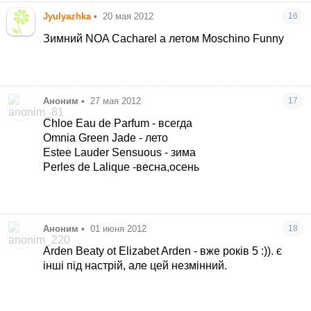
Jyulyazhka
•
20 мая 2012
16
Зимний NOA Cacharel а летом Moschino Funny
Аноним
•
27 мая 2012
17
Chloe Eau de Parfum - всегда
Omnia Green Jade - лето
Estee Lauder Sensuous - зима
Perles de Lalique -весна,осень
Аноним
•
01 июня 2012
18
Arden Beaty ot Elizabet Arden - вже років 5 :)). є
інші під настрій, але цей незмінний.