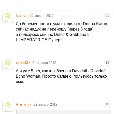
kapira
•
20 апреля 2012
11
До беременности с ума сходила от Donna Karan,
сейчас надух не переношу (через 3 года)
а пользуюсь сейчас Dolce & Gabbana 3
L`IMPERATRICE Супер!!!
verba23
•
21 апреля 2012
12
А я уже 5 лет, как влюблена в Davidoff - Davidoff
Echo Woman. Просто балдею, пользуюсь только
ими.
А_л_л_а
•
22 апреля 2012
13