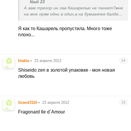
Nadi 23
А вам трезор ин лав Кашарелью не пахнет?мне
на мне прям одни в один,а на бумажечке балдею-
на мне бе
Я как то Кашарель пропустила. Много тоже
плохо...
blabla
•
23 апреля 2012
14
Shiseido zen в золотой упаковке - моя новая
любовь
Grand3110
•
23 апреля 2012
15
Fragonard Ile d´Amour