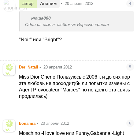
автор
Аноним
•
20 апреля 2012
4
нюша888
Одни из самых любимых Версаче крисал
"Noir" или "Bright"?
Der_Natali
•
20 апреля 2012
5
Miss Dior Cherie.Пользуюсь с 2006 г. и до сих пор
эта любовь не проходит)были попытки измены с
Agent Provocateur "Maitres" но не долго эта связь
продлилась)
bonamia
•
20 апреля 2012
6
Moschino -I love love или Funny,Gabanna -Light