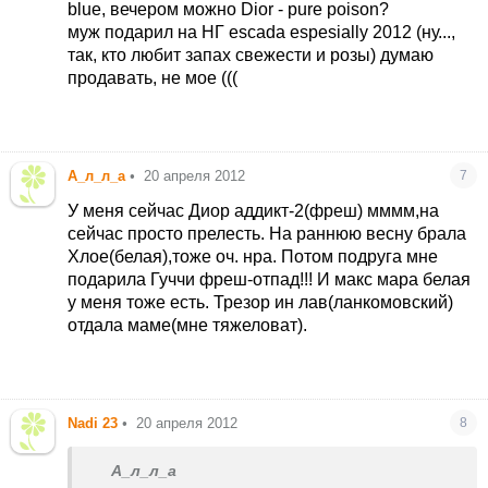
blue, вечером можно Dior - pure poison?
муж подарил на НГ escada espesially 2012 (ну...,
так, кто любит запах свежести и розы) думаю
продавать, не мое (((
А_л_л_а
•
20 апреля 2012
7
У меня сейчас Диор аддикт-2(фреш) мммм,на
сейчас просто прелесть. На раннюю весну брала
Хлое(белая),тоже оч. нра. Потом подруга мне
подарила Гуччи фреш-отпад!!! И макс мара белая
у меня тоже есть. Трезор ин лав(ланкомовский)
отдала маме(мне тяжеловат).
Nadi 23
•
20 апреля 2012
8
А_л_л_а