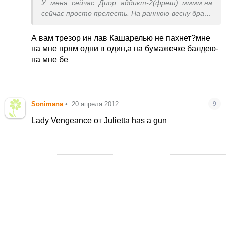
У меня сейчас Диор аддикт-2(фреш) мммм,на
сейчас просто прелесть. На раннюю весну брала
Хлое(белая),тоже оч. нра. Потом подруга мне
подарила Гуччи фреш-отпад!!! И макс мара
А вам трезор ин лав Кашарелью не пахнет?мне
белая у меня тоже есть. Трезор ин
на мне прям одни в один,а на бумажечке балдею-
лав(ланкомовский) отдала маме(мне
на мне бе
тяжеловат).
Sonimana
•
20 апреля 2012
9
Lady Vengeance от Julietta has a gun