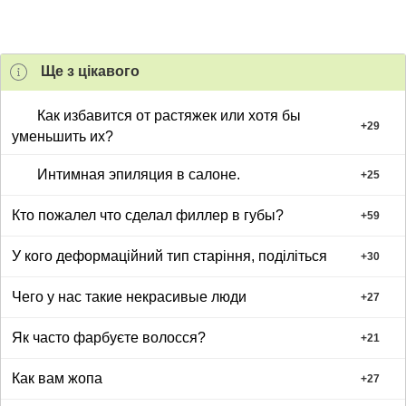
Ще з цiкавого
Как избавится от растяжек или хотя бы
+
29
уменьшить их?
Интимная эпиляция в салоне.
+
25
Кто пожалел что сделал филлер в губы?
+
59
У кого деформаційний тип старіння, поділіться
+
30
Чего у нас такие некрасивые люди
+
27
Як часто фарбуєте волосся?
+
21
Как вам жопа
+
27