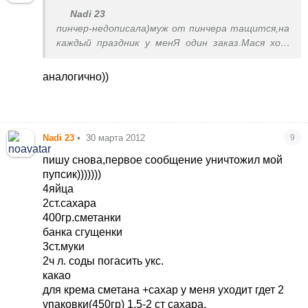
Nadi 23
пинчер-недописала)муж от пинчера тащится,на
каждый праздник у менЯ один заказ.Мася хочу
кучерявый пинчер)))))))
аналогично))
Nadi 23
•
30 марта 2012
9
пишу снова,первое сообщение уничтожил мой
пупсик)))))))
4яйца
2ст.сахара
400гр.сметанки
банка сгущенки
3ст.муки
2ч л. соды погасить укс.
какао
для крема сметана +сахар у меня уходит гдет 2
упаковки(450гр) 1,5-2 ст сахара.