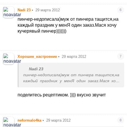
Nadi 23
•
29 марта 2012
6
пинчер-недописала)муж от пинчера тащится,на
каждый праздник у менЯ один заказ.Мася хочу
кучерявый пинчер)))))))
Хорошее_настроение
•
29 марта 2012
7
Nadi 23
пинчер-недописала)муж от пинчера тащится,на
каждый праздник у менЯ один заказ.Мася хочу
кучерявый пинчер)))))))
поделитесь рецептиком. )))) вкусно звучит
neformalo4ka
•
29 марта 2012
8