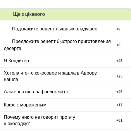
Ще з цiкавого
Подскажите рецепт пышных оладушек
+
9
Предложите рецепт быстрого приготовления
+
8
десерта
Я Кондитер
+
45
Хотела что-то кокосовое и зашла в Аврору,
+
25
нашла
Альтернатива рафаелок чи ні
+
46
Кофе с мороженым
+
17
Почему никто не говорит про эту
+
61
шоколадку?