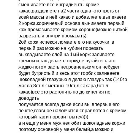
смешиваете все ингридиенты кроме
какао,разделяете на2 части одна -это треть от
всей массы в неё какао и добавляете.выпекаете
2 коржа.коричневый основа вынимаете первый
крж промазываете кремом хорошо(можно ниткой
разрезать и внутри промазать)
2ой корж испекся ломаете его на кусочки ,в
первый раз можно на кубики порезать
выкладываете слой на 1ый корж заливаете
кремом и так делаете горку,не пугайтесь что
жидко-потом застынет.ровненьким он небудет
будет бугристый.и весь этот горбик заливаете
шоколадной глазурью я делаю глазурь так (140гр
масла,8ст л сметаны,10ст л сахара,6ст л
какао)все это растопить но до кипения не
доводить
получается всегда даже если вы впервые его
печете,главное наловчится справлятся с кремом
который так и норовит вытеч))))
а и еще у меня муж нелюбит шоколадные коржи
поэтому основной у меня белый,а можно и