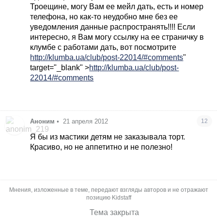
Троещине, могу Вам ее мейл дать, есть и номер
телефона, но как-то неудобно мне без ее
уведомления данные распространять!!!! Если
интересно, я Вам могу ссылку на ее страничку в
клумбе с работами дать, вот посмотрите
http://klumba.ua/club/post-22014/#comments
"
target="_blank" >
http://klumba.ua/club/post-
22014/#comments
Аноним
•
21 апреля 2012
12
Я бы из мастики детям не заказывала торт.
Красиво, но не аппетитно и не полезно!
Мнения, изложенные в теме, передают взгляды авторов и не отражают
позицию Kidstaff
Тема закрыта