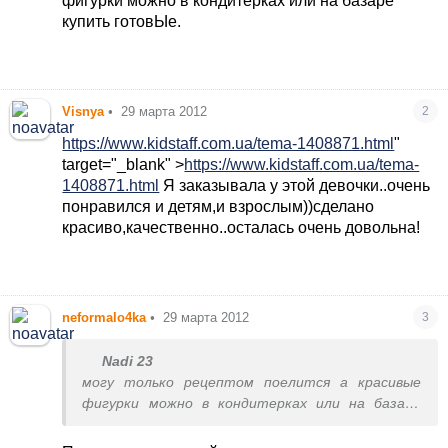
фигурки можно в кондитерках или на базаре
купить готовЫе.
Visnya
•
29 марта 2012
2
https://www.kidstaff.com.ua/tema-1408871.html
"
target="_blank" >
https://www.kidstaff.com.ua/tema-
1408871.html
Я заказывала у этой девочки..очень
понравился и детям,и взрослым))сделано
красиво,качественно..осталась очень довольна!
neformalo4ka
•
29 марта 2012
3
Nadi 23
могу только рецептом поелится а красивые
фигурки можно в кондитерках или на базаре
купить готовЫе.