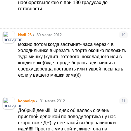
наоборот.выпекаю я при 180 градусах до
готовности
Nadi 23
•
30 марта 2012
10
можно потом когда застынет- часа через 4 в
холодильнике вырезать в торте окошко положить
туда мишку (купить готового шоколадного или в
кондитерке)будет вроде берлога для миши,а
сверху деревца поставить или пудрой посыпать
если у вашего мишки зима)))
kopaolga
•
31 марта 2012
11
Добрый день!!! На днях общалась с очень
приятной девочкой по поводу тортика ( у нас
скоро тоже ДР), у нее такой выбор начинок и
идей!!!! Просто с ума сойти, живет она на