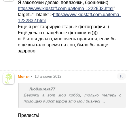
Я заколочки делаю, повязочки, брошечки:)
https://www.kidstaff.com.ua/tema-1222832.html
"
target="_blank" >
https://www.kidstaff.com.ua/tema-
1222832.html
Ещё я реставрирую старые фотографии :)
Ещё делаю свадебные фотокниги ))))
всё что я делаю, мне очень нравится, если бы
ещё хватало время на сон, было бы ваще
здорово
Монтя
•
13 апреля 2012
18
Людмилка77
Девочки а вот мои хобби, только теперь с
помощью Кидстаффа это мой бизнес!
https://www.kidstaff.com.ua/tema-1161969.html
https://www.kidstaff.com.ua/tema-1686597.html
"
Прелесть!
target="_blank" >
https://www.kidstaff.com.ua/tema-
1686597.html