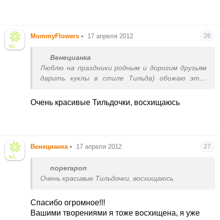
MommyFlowers
•
17 апреля 2012
26
Венецианка
Люблю на праздники родным и дорогим друзьям
дарить куклы в стиле Тильда) обожаю этих
милых созданий, пока шью уже успеваю так
полюбить творение, что потом расставаться
Очень красивые Тильдочки, восхищаюсь
грустно))) Но зато дарить приятно - видеть
этот детский восторг в ответ))) Дома так ни
одной и нет, все раздарено, но фото делаю на
память обязательно))
Венецианка
•
17 апреля 2012
27
noperapon
Очень красивые Тильдочки, восхищаюсь
Спасибо огромное!!!
Вашими творениями я тоже восхищена, я уже