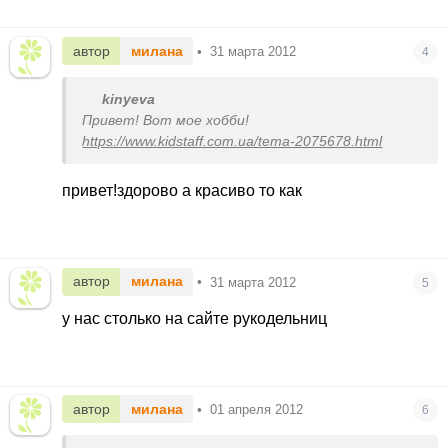
автор
милана
•
31 марта 2012
4
kinyeva
Привет! Вот мое хобби!
https://www.kidstaff.com.ua/tema-2075678.html
привет!здорово а красиво то как
автор
милана
•
31 марта 2012
5
у нас столько на сайте рукодельниц
автор
милана
•
01 апреля 2012
6