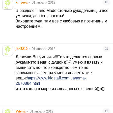
kinyeva
•
01 апреля 2012
10
В разделе Hand Made столько рукодельниц, и все
умнички, делают красоты!
Заходите туда, там все с любовью и позитивным
настроением...
jan5210
•
01 апреля 2012
11
Девочки-Вы умнички!!!То что делается своими
руками-это вещи с душой))))Я умею и вязать и
вышивать но чтоб конкретно чем-то не
занимаюсь,а сестра у меня делает такие
вещи:
https://www.kidstaff.com.ua/tema-
2670884.html
и это капля в море из сделанных ею вещей))))))
Vityna
•
01 апреля 2012
12