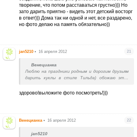
творение, что потом расставаться грустно))) Но
зато дарить приятно - видеть этот детский восторг
в ответ))) Дома так ни одной и нет, все раздарено,
но фото делаю на память обязательно))
jan5210
•
16 апреля 2012
21
Венецианка
Люблю на праздники родным и дорогим друзьям
дарить куклы в стиле Тильда) обожаю этих
милых созданий, пока шью уже успеваю так
полюбить творение, что потом расставаться
здорово!выложите фото посмотреть!)))
грустно))) Но зато дарить приятно - видеть
этот детский восторг в ответ))) Дома так ни
одной и нет, все раздарено, но фото делаю на
память обязательно))
Венецианка
•
16 апреля 2012
22
jan5210