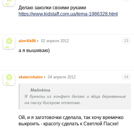
Делаю заколки своими руками
https://www.kidstaff.com.ua/tema-1986328.html
alen4ik86
•
02 апреля 2012
13
а я вышиваю)
ekaterinkalev
•
04 апреля 2012
14
Malinkina
Я букеты из конфет делаю и яйца деревянные
на пасху бисером оплетаю..
Ой, и я заготовочки сделала, так хочу времечко
выкроить - красоту сделать к Светлой Пасхе!