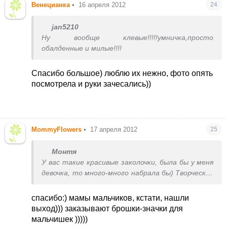
Венецианка
•
16 апреля 2012
24
jan5210
Ну вообще клевые!!!!!
умничка,просто
обалденные и милые!!!!
Спасибо большое) люблю их нежно, фото опять
посмотрела и руки зачесались))
MommyFlowers
•
17 апреля 2012
25
Монтя
У вас такие красивые заколочки, была бы у меня
девочка, то много-много набрала бы) Творческих
успехов!
спасибо:) мамы мальчиков, кстати, нашли
выход))) заказывают брошки-значки для
мальчишек )))))