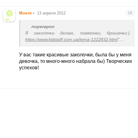
Монтя
•
13 апреля 2012
19
noperapon
Я заколочки делаю, повязочки, брошечки:)
https://www.kidstaff.com.ua/tema-1222832.html
"
target="_blank" >
https://www.kidstaff.com.ua/tema-
1222832.html
У вас такие красивые заколочки, была бы у меня
Ещё я реставрирую старые фотографии :)
девочка, то много-много набрала бы) Творческих
Ещё делаю свадебные фотокниги ))))
успехов!
всё что я делаю, мне очень нравится, если бы
ещё хватало время на сон, было бы ваще
здорово