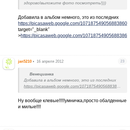
здорово!выложите фото посмотреть!)))
Добавила в альбом немного, это из последних
https://picasaweb.google.com/10718754905688386080
target="_blank"
>
https://picasaweb.google.com/1071875490568838608
jan5210
•
16 апреля 2012
23
Венецианка
Добавила в альбом немного, это из последних
https://picasaweb.google.com/107187549056883860805..
target="_blank"
>
https://picasaweb.google.com/107187549056883860805
Ну вообще клевые!!!!!
умничка,просто обалденные
и милые!!!!