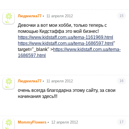
Людмилка77
•
11 апреля 2012
15
Девочки а вот мои хобби, только теперь с
помощью Кидстаффа это мой бизнес!
https://www.kidstaff.com.ua/tema-1161969.html
https://www.kidstaff.com.ua/tema-1686597.html
"
target="_blank" >
https://www.kidstaff.com.ua/tema-
1686597.html
Людмилка77
•
11 апреля 2012
16
очень всегда благодарна этому сайту, за свои
начинания здесь!!!
MommyFlowers
•
12 апреля 2012
17