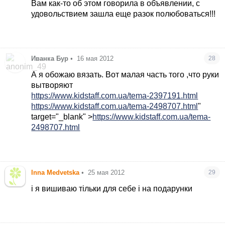
Вам как-то об этом говорила в объявлении, с
удовольствием зашла еще разок полюбоваться!!!
Иванка Бур
•
16 мая 2012
28
А я обожаю вязать. Вот малая часть того ,что руки
вытворяют
https://www.kidstaff.com.ua/tema-2397191.html
https://www.kidstaff.com.ua/tema-2498707.html
"
target="_blank" >
https://www.kidstaff.com.ua/tema-
2498707.html
Inna Medvetska
•
25 мая 2012
29
і я вишиваю тільки для себе і на подарунки