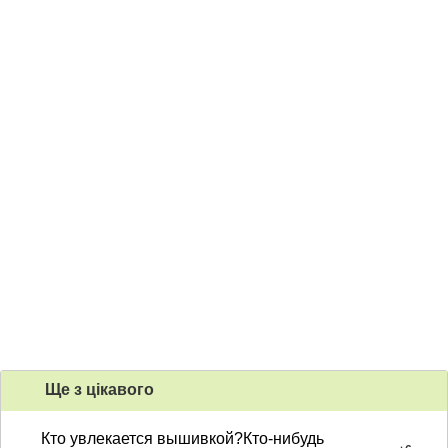
Ще з цiкавого
Кто увлекается вышивкой?Кто-нибудь