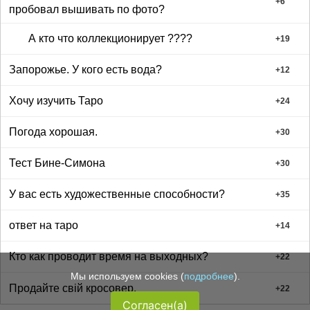
+
6
пробовал вышивать по фото?
А кто что коллекционирует ????
+
19
Запорожье. У кого есть вода?
+
12
Хочу изучить Таро
+
24
Погода хорошая.
+
30
Тест Бине-Симона
+
30
У вас есть художественные способности?
+
35
ответ на таро
+
14
Кто как проводит время на выходных?
+
22
Мы используем cookies (
подробнее
).
Продайте свій кросовер.
+
22
Согласен(а)