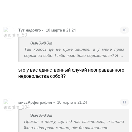
Тут надолго
•
10 марта в 21:24
10
ЭмчЭндЭм
Так когось це не дуже хвилює, а у мене прям
сором за себе. І ніби чого його соромитися? Я по
суті не товста, а вагітна, але нічого не можу із
собою зробити.
это у вас единственный случай неоправданного
недовольства собой?
миссАрфография
•
10 марта в 21:24
11
ЭмчЭндЭм
Прикол в тому, що під час вагітності, я стала
їсти в два рази менше, ніж до вагітності.