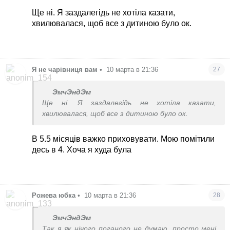
Ще ні. Я заздалегідь не хотіла казати,
хвилювалася, щоб все з дитиною було ок.
Я не чарівниця вам
•
10 марта в 21:36
27
ЭмчЭндЭм
Ще ні. Я заздалегідь не хотіла казати,
хвилювалася, щоб все з дитиною було ок.
В 5.5 місяців важко приховувати. Мою помітили
десь в 4. Хоча я худа була
Рожева юбка
•
10 марта в 21:36
28
ЭмчЭндЭм
Так я як нічого поганого не думаю, просто мені