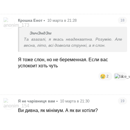
Крошка Енот
•
10 марта в 21:28
18
ЭмчЭндЭм
Та взагалі, я якась неадекватна. Розумію. Але
весна, літо, всі довкола стрункі, а я слон.
Я тоже слон, но не беременная. Если вас
успокоит хоть чуть
2
1
Я не чарівниця вам
•
10 марта в 21:30
19
Ви дивна, як мінімум. А як ви хотіли?