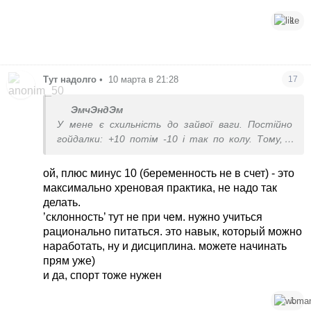
1
Тут надолго
•
10 марта в 21:28
17
ЭмчЭндЭм
У мене є схильність до зайвої ваги. Постійно
гойдалки: +10 потім -10 і так по колу. Тому, я
більшу частину життя не довольна собою.
ой, плюс минус 10 (беременность не в счет) - это
максимально хреновая практика, не надо так
делать.
’склонность’ тут не при чем. нужно учиться
рационально питаться. это навык, который можно
наработать, ну и дисциплина. можете начинать
прям уже)
и да, спорт тоже нужен
1