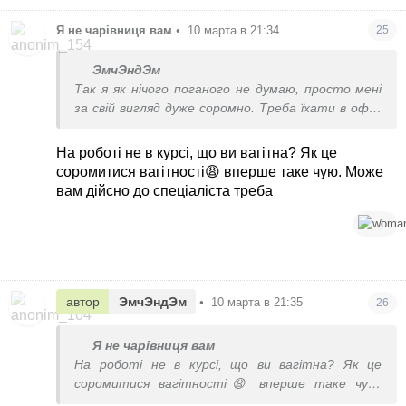
Я не чарівниця вам
•
10 марта в 21:34
25
ЭмчЭндЭм
Так я як нічого поганого не думаю, просто мені
за свій вигляд дуже соромно. Треба їхати в офіс,
а я не знаю, як туди зайти. Буду певно щось із
одягу купляти вільне, щоб хоть трішки
На роботі не в курсі, що ви вагітна? Як це
прикритися.
соромитися вагітності😩 вперше таке чую. Може
вам дійсно до спеціаліста треба
1
автор
ЭмчЭндЭм
•
10 марта в 21:35
26
Я не чарівниця вам
На роботі не в курсі, що ви вагітна? Як це
соромитися вагітності😩 вперше таке чую.
Може вам дійсно до спеціаліста треба