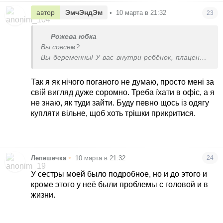
автор
ЭмчЭндЭм
•
10 марта в 21:32
23
Рожева юбка
Вы совсем?
Вы беременны! У вас внутри ребёнок, плацента
и дофига околоплодных вод!
Идите к психологу! Причём срочно
Так я як нічого поганого не думаю, просто мені за
свій вигляд дуже соромно. Треба їхати в офіс, а я
не знаю, як туди зайти. Буду певно щось із одягу
купляти вільне, щоб хоть трішки прикритися.
•
Лепешечка
10 марта в 21:32
24
У сестры моей было подробное, но и до этого и
кроме этого у неё были проблемы с головой и в
жизни.