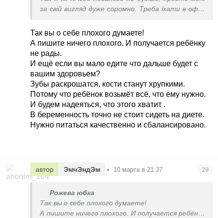
за свій вигляд дуже соромно. Треба їхати в офіс,
а я не знаю, як туди зайти. Буду певно щось із
одягу купляти вільне, щоб хоть трішки
Так вы о себе плохого думаете!
прикритися.
А пишите ничего плохого. И получается ребёнку
не рады.
И ещё если вы мало едите что дальше будет с
вашим здоровьем?
Зубы раскрошатся, кости станут хрупкими.
Потому что ребёнок возьмёт всё, что ему нужно.
И будем надеяться, что этого хватит .
В беременность точно не стоит сидеть на диете.
Нужно питаться качественно и сбалансировано.
автор
ЭмчЭндЭм
•
10 марта в 21:37
29
Рожева юбка
Так вы о себе плохого думаете!
А пишите ничего плохого. И получается ребёнку