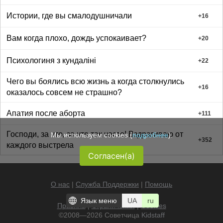
Истории, где вы смалодушничали
+
16
Вам когда плохо, дождь успокаивает?
+
20
Психологиня з кундаліні
+
22
Чего вы боялись всю жизнь а когда столкнулись
+
16
оказалось совсем не страшно?
Апатия после аборта
+
111
Господи, за что, за что так часто! Вздрагиваю от
Мы используем cookies (
подробнее
).
+
352
каждого выстрела
Согласен(а)
О нас
|
Служба Поддержки
|
Помощь
Язык меню
UA
ru
Правила
|
Ограничения
|
Cookies
©2008—2026 Советчица
Kidstaff