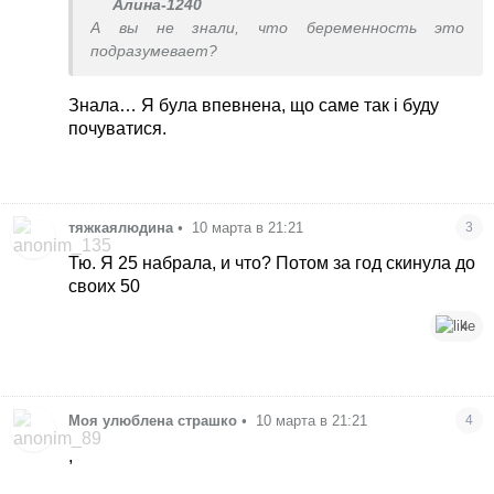
Алина-1240
А вы не знали, что беременность это
подразумевает?
Знала… Я була впевнена, що саме так і буду
почуватися.
тяжкаялюдина
•
10 марта в 21:21
3
Тю. Я 25 набрала, и что? Потом за год скинула до
своих 50
4
Моя улюблена страшко
•
10 марта в 21:21
4
,