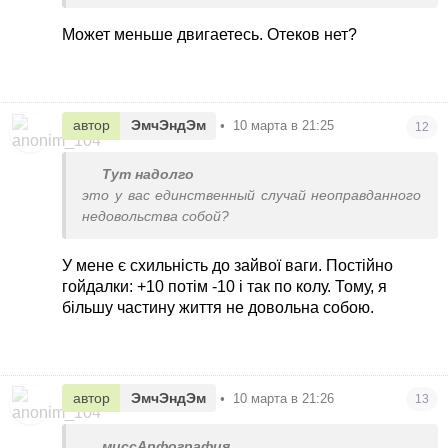
Может меньше двигаетесь. Отеков нет?
автор
ЭмчЭндЭм
•
10 марта в 21:25
12
Тут надолго
это у вас единственный случай неоправданного
недовольства собой?
У мене є схильність до зайвої ваги. Постійно
гойдалки: +10 потім -10 і так по колу. Тому, я
більшу частину життя не довольна собою.
автор
ЭмчЭндЭм
•
10 марта в 21:26
13
миссАрфография