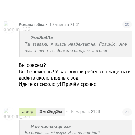
Рожева юбка
•
10 марта в 21:31
20
ЭмчЭндЭм
Та взагалі, я якась неадекватна. Розумію. Але
весна, літо, всі довкола стрункі, а я слон.
Вы совсем?
Вы беременны! У вас внутри ребёнок, плацента и
дофига околоплодных вод!
Идите к психологу! Причём срочно
автор
ЭмчЭндЭм
•
10 марта в 21:31
21
Я не чарівниця вам
Ви дивна, як мінімум. А як ви хотіли?