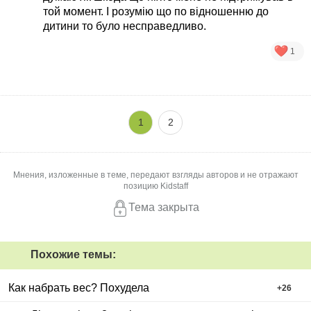
той момент. І розумію що по відношенню до
дитини то було несправедливо.
1
1
2
Мнения, изложенные в теме, передают взгляды авторов и не отражают
позицию Kidstaff
Тема закрыта
Похожие темы:
Как набрать вес? Похудела
+
26