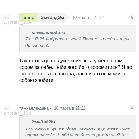
автор
ЭмчЭндЭм
•
10 марта в 21:22
5
тяжкаялюдина
Тю. Я 25 набрала, и что? Потом за год скинула
до своих 50
Так когось це не дуже хвилює, а у мене прям
сором за себе. І ніби чого його соромитися? Я по
суті не товста, а вагітна, але нічого не можу із
собою зробити.
тяжкаялюдина
•
10 марта в 21:22
6
ЭмчЭндЭм
Так когось це не дуже хвилює, а у мене прям
сором за себе. І ніби чого його соромитися? Я по