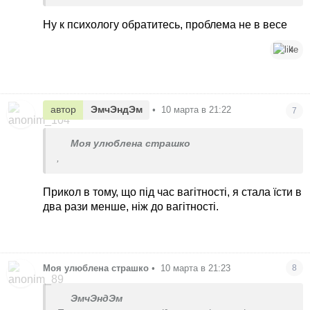
суті не товста, а вагітна, але нічого не можу із
собою зробити.
Ну к психологу обратитесь, проблема не в весе
4
автор
ЭмчЭндЭм
•
10 марта в 21:22
7
Моя улюблена страшко
,
Прикол в тому, що під час вагітності, я стала їсти в
два рази менше, ніж до вагітності.
Моя улюблена страшко
•
10 марта в 21:23
8
ЭмчЭндЭм