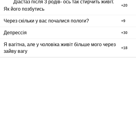
Діастаз після 3 родів- ось так стирчить живіт.
+
20
Як його позбутись
Через скільки у вас почалися пологи?
+
9
Депрессія
+
30
Я вагітна, але у чоловіка живіт більше мого через
+
18
зайву вагу