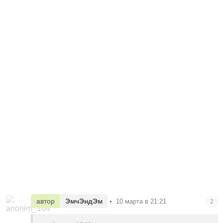
автор
ЭмчЭндЭм
•
10 марта в 21:21
2