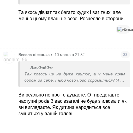
Та якось дівчат так багато худих і вагітних, але
мені в цьому плані не везе. Рознесло в сторони.
2
Весела пiсенька
•
10 марта в 21:32
22
ЭмчЭндЭм
Так когось це не дуже хвилює, а у мене прям
сором за себе. І ніби чого його соромитися? Я по
суті не товста, а вагітна, але нічого не можу із
собою зробити.
Ви реально не про те думаєте. От представте,
наступні років 3 вас взагалі не буде зіилювати як
ви виглядаєте. Як дитина народиться все
зміниться у вашій голові.