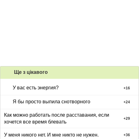
Ще з цiкавого
У вас есть энергия?
+
16
Я бы просто выпила снотворного
+
24
Как можно работать после расставания, если
+
29
хочется все время блевать
У меня никого нет. И мне никто не нужен.
+
36