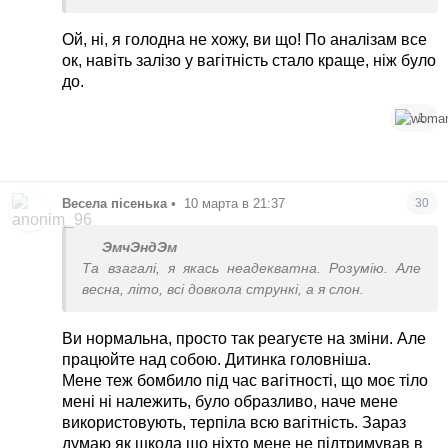
не рады.
И ещё если вы мало едите что дальше будет с
Ой, ні, я голодна не хожу, ви що! По аналізам все
вашим здоровьем?
ок, навіть залізо у вагітність стало краще, ніж було
Зубы раскрошатся, кости станут хрупкими.
до.
Потому что ребёнок возьмёт всё, что ему
нужно. И будем надеяться, что этого хватит .
1
В беременность точно не стоит сидеть на
диете. Нужно питаться качественно и
сбалансировано.
Весела пiсенька
•
10 марта в 21:37
30
ЭмчЭндЭм
Та взагалі, я якась неадекватна. Розумію. Але
весна, літо, всі довкола стрункі, а я слон.
Ви нормальна, просто так реагуєте на зміни. Але
працюйте над собою. Дитинка головніша.
Мене теж бомбило під час вагітності, що моє тіло
мені ні належить, було образливо, наче мене
використовують, терпіла всю вагітність. Зараз
думаю як шкода що ніхто мене не підтримував в