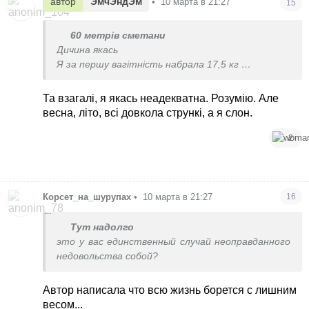
автор
ЭмчЭндЭм
•
10 марта в 21:27
15
60 метрів сметани
Дичина якась
Я за першу вагітність набрала 17,5 кг
Головне, щоб дитина була здоровою.
А вагу, як народите, скинете. Знайшли, чим
Та взагалі, я якась неадекватна. Розумію. Але
заморочуватись
весна, літо, всі довкола стрункі, а я слон.
2
Корсет_на_шурупах
•
10 марта в 21:27
16
Тут надолго
это у вас единственный случай неоправданного
недовольства собой?
Автор написала что всю жизнь борется с лишним
весом...