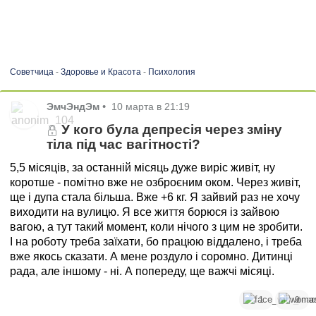
Советчица
-
Здоровье и Красота
-
Психология
ЭмчЭндЭм
•
10 марта в 21:19
У кого була депресія через зміну
тіла під час вагітності?
5,5 місяців, за останній місяць дуже виріс живіт, ну
коротше - помітно вже не озброєним оком. Через живіт,
ще і дупа стала більша. Вже +6 кг. Я зайвий раз не хочу
виходити на вулицю. Я все життя борюся із зайвою
вагою, а тут такий момент, коли нічого з цим не зробити.
І на роботу треба заїхати, бо працюю віддалено, і треба
вже якось сказати. А мене роздуло і соромно. Дитинці
рада, але іншому - ні. А попереду, ще важчі місяці.
1
9