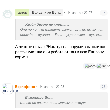
автор
Вакцениро Вона
•
14 марта в 22:07
16
Уходя дверю не хлопать
Они не хотят платить выплаты, а не не хотят
приезда мужчин. Если украинские мужчины
приедут и сразу станут к станку, им будут
только рады.
А че ж не встали?Нам тут на форуме замполитки
рассказуют шо они работают там и всю Евпропу
кормят.
2
4
•
Борисфенка
14 марта в 22:08
17
Вакцениро Вона
Шо то не зашли наши мамсики немцам...