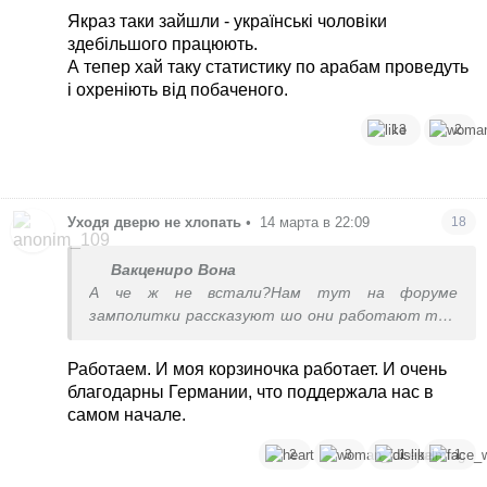
Якраз таки зайшли - українські чоловіки
здебільшого працюють.
А тепер хай таку статистику по арабам проведуть
і охреніють від побаченого.
13
2
Уходя дверю не хлопать
•
14 марта в 22:09
18
Вакцениро Вона
А че ж не встали?Нам тут на форуме
замполитки рассказуют шо они работают там
и всю Евпропу кормят.
Работаем. И моя корзиночка работает. И очень
благодарны Германии, что поддержала нас в
самом начале.
2
3
1
1