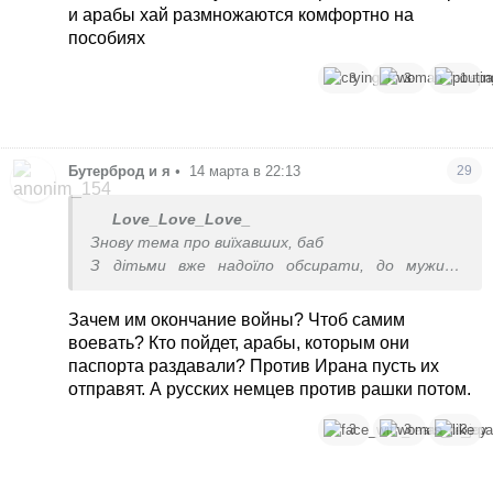
и арабы хай размножаются комфортно на
пособиях
3
3
1
Бутерброд и я
•
14 марта в 22:13
29
Love_Love_Love_
Знову тема про виїхавших, баб
З дітьми вже надоїло обсирати, до мужиків
вчіпилися.
Німці нехай посприяють закінченню війни і всі
Зачем им окончание войны? Чтоб самим
повернуться додому, наз їх Німеччина кому впала
воевать? Кто пойдет, арабы, которым они
паспорта раздавали? Против Ирана пусть их
отправят. А русских немцев против рашки потом.
3
3
3