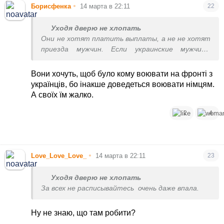
•
Борисфенка
14 марта в 22:11
22
Уходя дверю не хлопать
Они не хотят платить выплаты, а не не хотят
приезда мужчин. Если украинские мужчины
приедут и сразу станут к станку, им будут
только рады.
Вони хочуть, щоб було кому воювати на фронті з
українців, бо інакше доведеться воювати німцям.
А своїх їм жалко.
2
4
•
Love_Love_Love_
14 марта в 22:11
23
Уходя дверю не хлопать
За всех не расписывайтесь
очень даже впала.
Ну не знаю, що там робити?