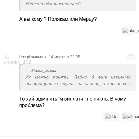
Удалено администрацией...
А вы кому ? Полякам или Мерцу?
2
Істеріомама
•
14 марта в 22:05
11
Лама_мама
Их можно понять. Ладно б еще какие-то
незащищенные группы населения, а корзиночки
почему едут в Европу? Чтоб мамы-наседки на
Майдан не пошли?
То хай відмінять їм виплати і не ниють. В чому
проблема?
15
2