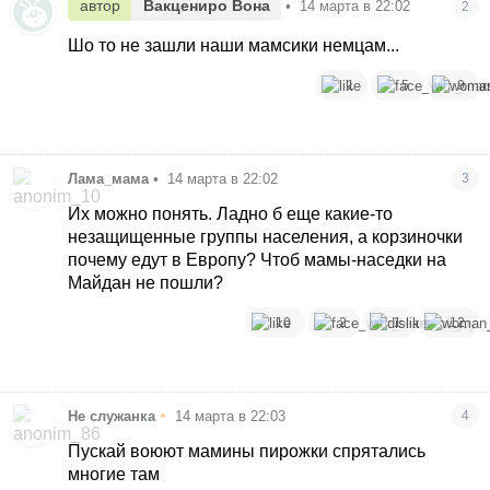
автор
Вакцениро Вона
•
14 марта в 22:02
2
Шо то не зашли наши мамсики немцам...
1
5
9
Лама_мама
•
14 марта в 22:02
3
Их можно понять. Ладно б еще какие-то
незащищенные группы населения, а корзиночки
почему едут в Европу? Чтоб мамы-наседки на
Майдан не пошли?
10
2
1
12
•
Не служанка
14 марта в 22:03
4
Пускай воюют мамины пирожки спрятались
многие там