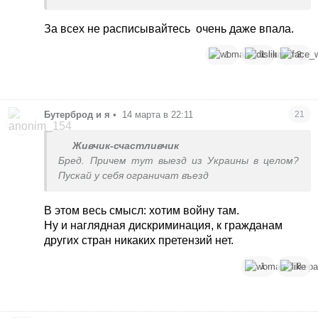
вчіпилися.
Німці нехай посприяють закінченню війни і всі
За всех не расписывайтесь
очень даже впала.
повернуться додому, наз їх Німеччина кому впала
1
1
3
Бутерброд и я
•
14 марта в 22:11
21
Живчик-счастливчик
Бред. Причем тут выезд из Украины в целом?
Пускай у себя ограничат въезд
В этом весь смысл: хотим войну там.
Ну и наглядная дискриминация, к гражданам
других стран никаких претензий нет.
1
8