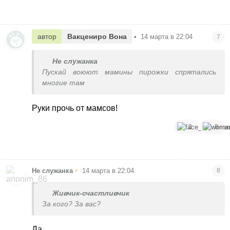
автор
Вакцениро Вона
•
14 марта в 22:04
7
Не служанка
Пускай воюют мамины пирожки спрятались
многие там
Руки прочь от мамсов!
2
8
•
Не служанка
14 марта в 22:04
8
Живчик-счастливчик
За кого? За вас?
Да