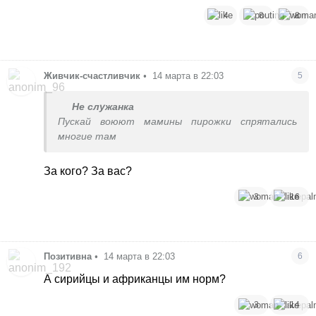
4
8
8
Живчик-счастливчик
•
14 марта в 22:03
5
Не служанка
Пускай воюют мамины пирожки спрятались
многие там
За кого? За вас?
3
16
Позитивна
•
14 марта в 22:03
6
А сирийцы и африканцы им норм?
3
14