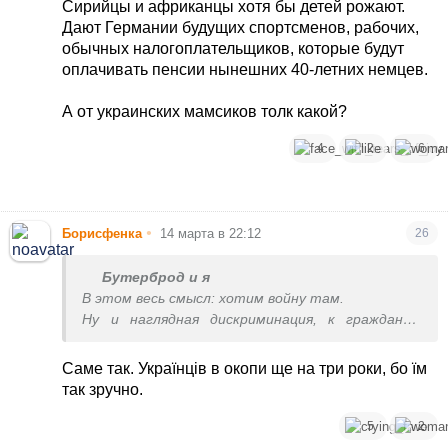
Сирийцы и африканцы хотя бы детей рожают.
Дают Германии будущих спортсменов, рабочих,
обычных налогоплательщиков, которые будут
оплачивать пенсии нынешних 40-летних немцев.
А от украинских мамсиков толк какой?
4
2
6
•
Борисфенка
14 марта в 22:12
26
Бутерброд и я
В этом весь смысл: хотим войну там.
Ну и наглядная дискриминация, к гражданам
других стран никаких претензий нет.
Саме так. Українців в окопи ще на три роки, бо їм
так зручно.
5
2