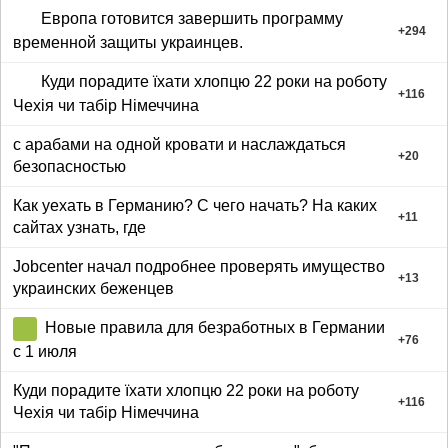
Европа готовится завершить программу
+
294
временной защиты украинцев.
Куди порадите їхати хлопцю 22 роки на роботу
+
116
Чехія чи табір Німеччина
с арабами на одной кровати и наслаждаться
+
20
безопасностью
Как уехать в Германию? С чего начать? На каких
+
11
сайтах узнать, где
Jobcenter начал подробнее проверять имущество
+
13
украинских беженцев
Новые правила для безработных в Германии
+
76
с 1 июля
Куди порадите їхати хлопцю 22 роки на роботу
+
116
Чехія чи табір Німеччина