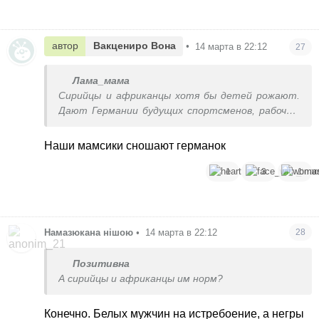
автор
Вакцениро Вона
•
14 марта в 22:12
27
Лама_мама
Сирийцы и африканцы хотя бы детей рожают.
Дают Германии будущих спортсменов, рабочих,
обычных налогоплательщиков, которые будут
оплачивать пенсии нынешних 40-летних немцев.
Наши мамсики сношают германок
А от украинских мамсиков толк какой?
1
3
1
Намазюкана нішою
•
14 марта в 22:12
28
Позитивна
А сирийцы и африканцы им норм?
Конечно. Белых мужчин на истребоение, а негры