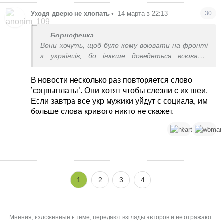
Уходя дверю не хлопать
•
14 марта в 22:13
30
Борисфенка
Вони хочуть, щоб було кому воювати на фронті
з українців, бо інакше доведеться воювати
німцям. А своїх їм жалко.
В новости несколько раз повторяется слово
’соцвыплаты’. Они хотят чтобы слезли с их шеи.
Если завтра все укр мужики уйдут с социала, им
больше слова кривого никто не скажет.
1
1
1
2
3
4
Мнения, изложенные в теме, передают взгляды авторов и не отражают