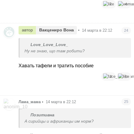
2
4
автор
Вакцениро Вона
•
14 марта в 22:12
24
Love_Love_Love_
Ну не знаю, що там робити?
Хавать тафели и тратить пособие
2
1
Лама_мама
•
14 марта в 22:12
25
Позитивна
А сирийцы и африканцы им норм?