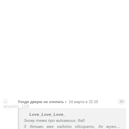
Уходя дверю не хлопать
•
14 марта в 22:10
20
Love_Love_Love_
Знову тема про виїхавших, баб
З дітьми вже надоїло обсирати, до мужиків