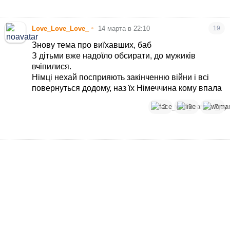
•
Love_Love_Love_
14 марта в 22:10
19
Знову тема про виїхавших, баб
З дітьми вже надоїло обсирати, до мужиків
вчіпилися.
Німці нехай посприяють закінченню війни і всі
повернуться додому, наз їх Німеччина кому впала
2
9
7