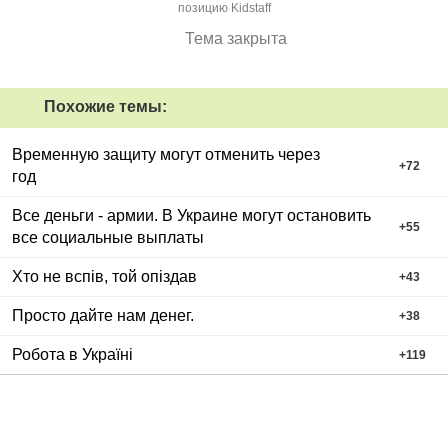
позицию Kidstaff
Тема закрыта
Похожие темы:
Временную защиту могут отменить через
+
72
год
Все деньги - армии. В Украине могут остановить
+
55
все социальные выплаты
Хто не вспів, той опіздав
+
43
Просто дайте нам денег.
+
38
Робота в Україні
+
119