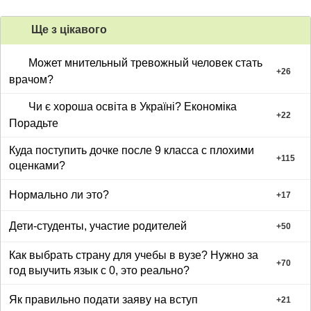
Ще з цiкавого
Может мнительный тревожный человек стать
+
26
врачом?
Чи є хороша освіта в Україні? Економіка
+
22
Порадьте
Куда поступить дочке после 9 класса с плохими
+
115
оценками?
Нормально ли это?
+
17
Дети-студенты, участие родителей
+
50
Как выбрать страну для учебы в вузе? Нужно за
+
70
год выучить язык с 0, это реально?
Як правильно подати заяву на вступ
+
21