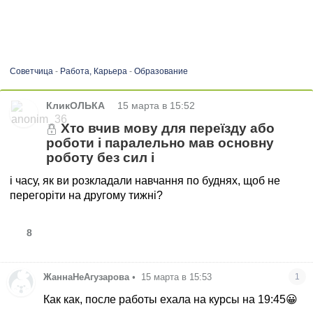
Советчица
-
Работа, Карьера
-
Образование
•
КликОЛЬКА
15 марта в 15:52
Хто вчив мову для переїзду або
роботи і паралельно мав основну
роботу без сил і
і часу, як ви розкладали навчання по буднях, щоб не
перегоріти на другому тижні?
8
ЖаннаНеАгузарова
•
15 марта в 15:53
1
Как как, после работы ехала на курсы на 19:45😀