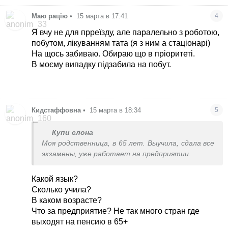
Маю рацію
•
15 марта в 17:41
4
Я вчу не для прреїзду, але паралельно з роботою,
побутом, лікуванням тата (я з ним а стаціонарі)
На щось забиваю. Обираю що в пріоритеті.
В моєму випадку підзабила на побут.
Кидстаффовна
•
15 марта в 18:34
5
Купи слона
Моя родственница, в 65 лет. Выучила, сдала все
экзамены, уже работает на предприятии.
Какой язык?
Сколько учила?
В каком возрасте?
Что за предприятие? Не так много стран где
выходят на пенсию в 65+