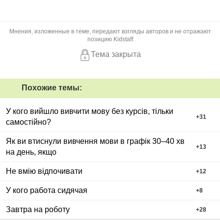
Мнения, изложенные в теме, передают взгляды авторов и не отражают
позицию Kidstaff
Тема закрыта
Похожие темы:
У кого вийшло вивчити мову без курсів, тільки
+
31
самостійно?
Як ви втиснули вивчення мови в графік 30–40 хв
+
13
на день, якщо
Не вмію відпочивати
+
12
У кого работа сидячая
+
8
Завтра на роботу
+
28