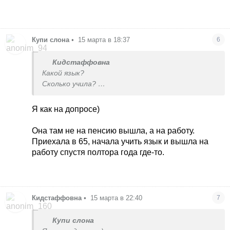
Купи слона
•
15 марта в 18:37
6
Кидстаффовна
Какой язык?
Сколько учила?
В каком возрасте?
Что за предприятие? Не так много стран где
Я как на допросе)
выходят на пенсию в 65+
Она там не на пенсию вышла, а на работу.
Приехала в 65, начала учить язык и вышла на
работу спустя полтора года где-то.
Кидстаффовна
•
15 марта в 22:40
7
Купи слона