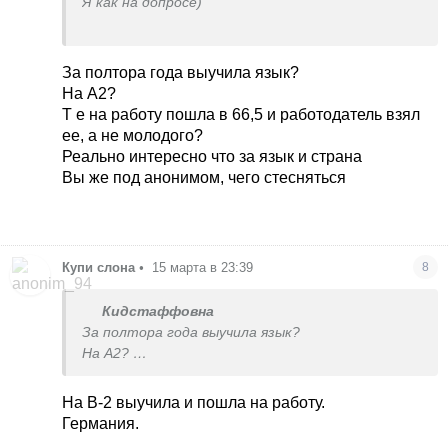
Я как на допросе)
Она там не на пенсию вышла, а на работу.
Приехала в 65, начала учить язык и вышла на
За полтора года выучила язык?
работу спустя полтора года где-то.
На А2?
Т е на работу пошла в 66,5 и работодатель взял
ее, а не молодого?
Реально интересно что за язык и страна
Вы же под анонимом, чего стесняться
Купи слона
•
15 марта в 23:39
8
Кидстаффовна
За полтора года выучила язык?
На А2?
Т е на работу пошла в 66,5 и работодатель взял
ее, а не молодого?
На B-2 выучила и пошла на работу.
Реально интересно что за язык и страна
Германия.
Вы же под анонимом, чего стесняться