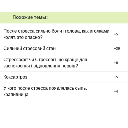
Похожие темы:
После стресса сильно болит голова, как иголками
+
5
колят, это опасно?
Сильний стресовий стан
+
39
Стрессофіт чи Стресовіт що краще для
+
0
заспокоєння і відновлення нервів?
Коксартроз
+
5
У кого после стресса появлялась сыпь,
+
4
крапивница