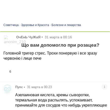
Советчица
-
Здоровье и Красота
-
Болезни и лекарства
ОчЕнЬ ЧуЖаЯ
•
31 марта в 00:16
Що вам допомогло при розацеа?
Головной тригер стрес. Трохи понервую і все зразу
червонію і лице пече
6
Пупс
•
31 марта в 00:23
1
Азелаиновая кислота, кремы сыворотки,
термальная вода распылять, успокаивает,
принимайте для сосудов что нибудь укрепляющее