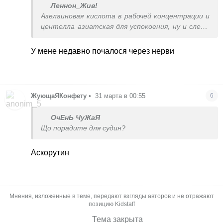
Леннон_Жив!
Азелаиновая кислота в рабочей концентрации и
центелла азиатская для успокоения, ну и следы
убираю лазером
Но тоже зависит от вашей стадии, у меня
У мене недавно почалося через нерви
когда началось резко и было обострение на
фоне начала войны, то еще системно какой то
антибиотик принимала курсом, плюс еще спец
кремы много компонентые от дерматолога
ЖующаЯКонфету
•
31 марта в 00:55
6
ОчЕнЬ ЧуЖаЯ
Що порадите для судин?
Аскорутин
Мнения, изложенные в теме, передают взгляды авторов и не отражают
позицию Kidstaff
Тема закрыта