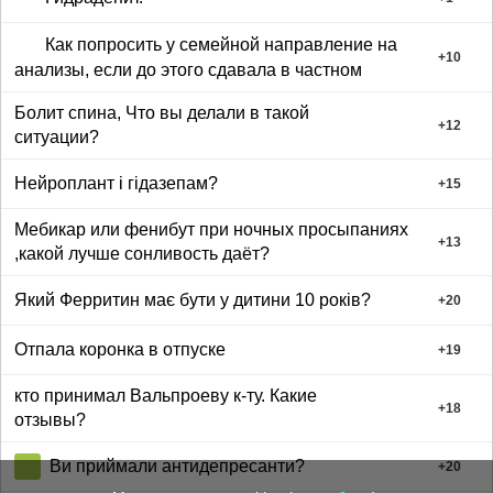
Как попросить у семейной направление на
+
10
анализы, если до этого сдавала в частном
Болит спина, Что вы делали в такой
+
12
ситуации?
Нейроплант і гідазепам?
+
15
Мебикар или фенибут при ночных просыпаниях
+
13
,какой лучше сонливость даёт?
Який Ферритин має бути у дитини 10 років?
+
20
Отпала коронка в отпуске
+
19
кто принимал Вальпроеву к-ту. Какие
+
18
отзывы?
Ви приймали антидепресанти?
+
20