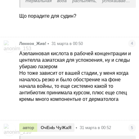
термальная вода распылять, успокаивает,
принимайте для сосудов что нибудь
укрепляющее
Що порадите для судин?
Леннон_Жив!
•
31 марта в 00:50
4
Азелаиновая кислота в рабочей концентрации и
центелла азиатская для успокоения, ну и следы
убираю лазером
Но тоже зависит от вашей стадии, у меня когда
началось резко и было обострение на фоне
начала войны, то еще системно какой то
антибиотик принимала курсом, плюс еще спец
кремы много компонентые от дерматолога
автор
ОчЕнЬ ЧуЖаЯ
•
31 марта в 00:52
5