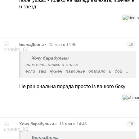
побегушках - только на мальдивы ехать, причем в
6 звезд
1
БеллаДонна
•
13 мая в 14:46
18
Хочу барабульки
там есть пляжи и жилье
если вам нужен павлинье опахало и бой на
побегушках - только на мальдивы ехать, причем
в 6 звезд
Не раціональна порада просто із вашого боку
1
Хочу барабульки
•
13 мая в 14:48
19
БеллаДонна