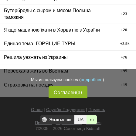
Бутерброды с сыром и мясом Польша
+
23
таможня
Якщо машиною їхати в Хорватію з України
+
20
Единая тема- ГОРЯЩИЕ ТУРЫ.
+
2.5k
Решила уезжать из Украины
+
76
Переехала жить во Вьетнам
+
95
Мы используем cookies (
подробнее
).
Страховка на поездку
+
15
Согласен(а)
О нас
|
Служба Поддержки
|
Помощь
Язык меню
UA
ru
Правила
|
Ограничения
|
Cookies
©2008—2026 Советчица
Kidstaff