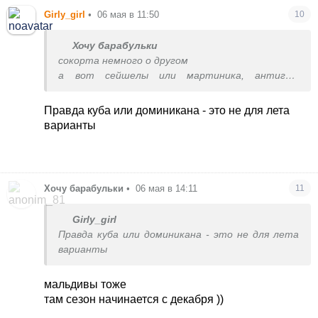
Girly_girl
•
06 мая в 11:50
10
Хочу барабульки
сокорта немного о другом
а вот сейшелы или мартиника, антигуа,
барбадос - вполне себе заменяют мальдивы
сейшелы даже красивее и интереснее
Правда куба или доминикана - это не для лета
да, и банально - куба или доминикана подойдет,
варианты
если белый песок нужен и бирюзовое море
Хочу барабульки
•
06 мая в 14:11
11
Girly_girl
Правда куба или доминикана - это не для лета
варианты
мальдивы тоже
там сезон начинается с декабря ))