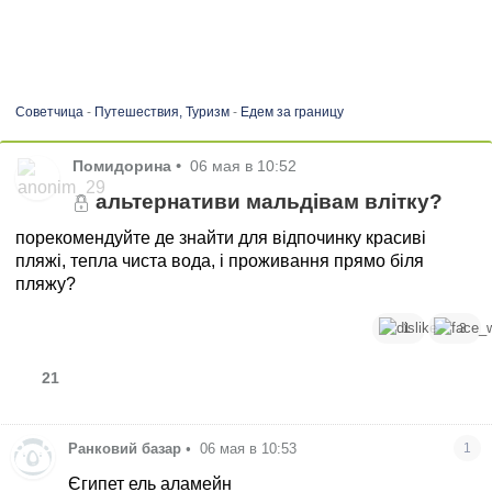
Советчица
-
Путешествия, Туризм
-
Едем за границу
Помидорина
•
06 мая в 10:52
альтернативи мальдівам влітку?
порекомендуйте де знайти для відпочинку красиві
пляжі, тепла чиста вода, і проживання прямо біля
пляжу?
1
3
21
Ранковий базар
•
06 мая в 10:53
1
Єгипет ель аламейн