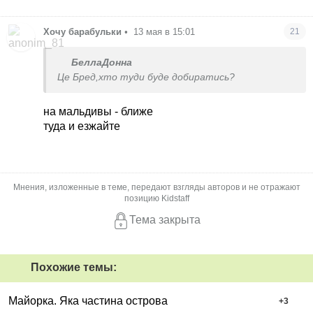
Хочу барабульки
•
13 мая в 15:01
21
БеллаДонна
Це Бред,хто туди буде добиратись?
на мальдивы - ближе
туда и езжайте
Мнения, изложенные в теме, передают взгляды авторов и не отражают
позицию Kidstaff
Тема закрыта
Похожие темы:
Майорка. Яка частина острова
+
3