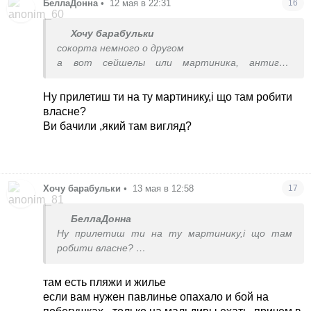
БеллаДонна
•
12 мая в 22:31
16
Хочу барабульки
сокорта немного о другом
а вот сейшелы или мартиника, антигуа,
барбадос - вполне себе заменяют мальдивы
сейшелы даже красивее и интереснее
Ну прилетиш ти на ту мартинику,і що там робити
да, и банально - куба или доминикана подойдет,
власне?
если белый песок нужен и бирюзовое море
Ви бачили ,який там вигляд?
Хочу барабульки
•
13 мая в 12:58
17
БеллаДонна
Ну прилетиш ти на ту мартинику,і що там
робити власне?
Ви бачили ,який там вигляд?
там есть пляжи и жилье
если вам нужен павлинье опахало и бой на