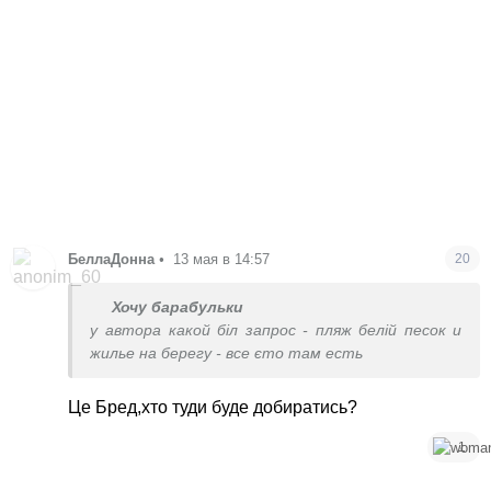
БеллаДонна
•
13 мая в 14:57
20
Хочу барабульки
у автора какой біл запрос - пляж белій песок и
жилье на берегу - все єто там есть
Це Бред,хто туди буде добиратись?
1