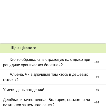
Ще з цiкавого
Кто-то обращался в страховую на отдыхе при
+
18
рецидиве хронических болезней?
Албена. Чи відпочивав там хтось в дешевих
+
19
готелях?
У меня день рождения!
+
40
Дешёвая и качественная Болгария, возможно ли
+
84
купить тур за немного денег?