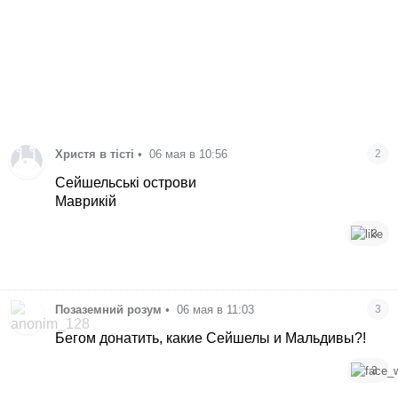
Христя в тiстi
•
06 мая в 10:56
2
Сейшельські острови
Маврикій
3
Позаземний розум
•
06 мая в 11:03
3
Бегом донатить, какие Сейшелы и Мальдивы?!
3