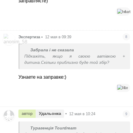
заправляєте)
4
Экспертиза
•
12 мая в 09:39
8
Забрала і не сказала
Підкажіть, якщо я своєю автівкою +
дитина.Скільки приблизно буде той збір?
Узнаете на заправке:)
1
автор
Удальонка
•
12 мая в 10:24
9
Турагенція Tourdream