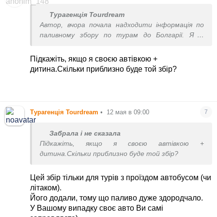
Турагенція Tourdream
Автор, вчора почала надходити інформація по
паливному збору по турам до Болгарії. Як і
обіцяли основні туроператори по цьому
напрямку, з травня порахувати паливний збір. 15
Підкажіть, якщо я своєю автівкою +
євро за особу.
дитина.Скільки приблизно буде той збір?
Турагенція Tourdream
•
12 мая в 09:00
7
Забрала і не сказала
Підкажіть, якщо я своєю автівкою +
дитина.Скільки приблизно буде той збір?
Цей збір тільки для турів з проїздом автобусом (чи
літаком).
Його додали, тому що паливо дуже здородчало.
У Вашому випадку своє авто Ви самі