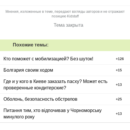
Мнения, изложенные в теме, передают взгляды авторов и не отражают
позицию Kidstaff
Тема закрыта
Похожие темы:
Кто поможет с мобилизацией? Без шуток!
+
126
Болгария своим ходом
+
15
Где и у кого в Киеве заказать пасху? Может есть
+
13
проверенные кондитерские?
Оболонь, безопасность обстрелов
+
25
Питання тим, хто відпочивав у Чорноморську
+
13
минулого року