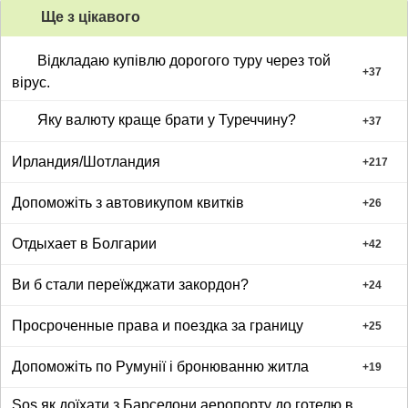
Ще з цiкавого
Відкладаю купівлю дорогого туру через той
+
37
вірус.
Яку валюту краще брати у Туреччину?
+
37
Ирландия/Шотландия
+
217
Допоможіть з автовикупом квитків
+
26
Отдыхает в Болгарии
+
42
Ви б стали переїжджати закордон?
+
24
Просроченные права и поездка за границу
+
25
Допоможіть по Румунії і бронюванню житла
+
19
Sos як доїхати з Барселони аеропорту до готелю в