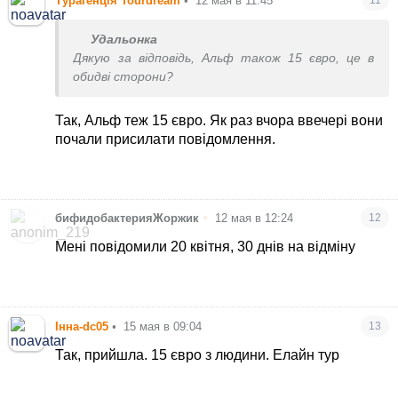
Турагенція Tourdream
•
12 мая в 11:45
Удальонка
Дякую за відповідь, Альф також 15 євро, це в
обидві сторони?
Так, Альф теж 15 євро. Як раз вчора ввечері вони
почали присилати повідомлення.
•
бифидобактерияЖоржик
12 мая в 12:24
12
Мені повідомили 20 квітня, 30 днів на відміну
Інна-dc05
•
15 мая в 09:04
13
Так, прийшла. 15 євро з людини. Елайн тур