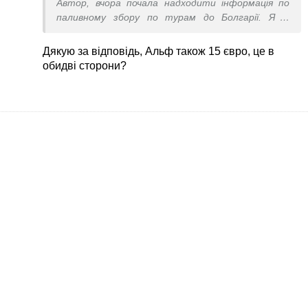
Автор, вчора почала надходити інформація по
паливному збору по турам до Болгарії. Як і
обіцяли основні туроператори по цьому
напрямку, з травня порахувати паливний збір. 15
Дякую за відповідь, Альф також 15 євро, це в
євро за особу.
обидві сторони?