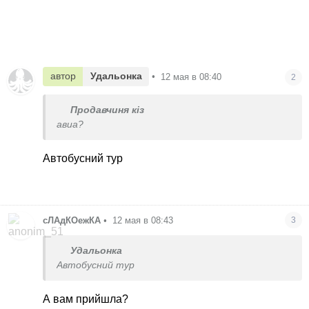
автор
Удальонка
•
12 мая в 08:40
2
Продавчиня кіз
авиа?
Автобусний тур
сЛАдКОежКА
•
12 мая в 08:43
3
Удальонка
Автобусний тур
А вам прийшла?