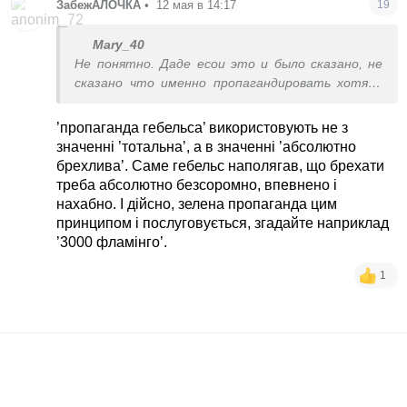
ЗабежАЛОЧКА
•
12 мая в 14:17
19
Mary_40
Не понятно. Даде есои это и было сказано, не
сказано что именно пропагандировать хотят.
Можнт что то хорошее. Может в мире типо
пропаганду Украину и против России. Может в
’пропаганда гебельса’ використовують не з
Украине пропаганда против России. Фраза без
значенні ’тотальна’, а в значенні ’абсолютно
точности и без понимания к чему она
брехлива’. Саме гебельс наполягав, що брехати
прилагается.
треба абсолютно безсоромно, впевнено і
И непонятно была ди она сказана
нахабно. І дійсно, зелена пропаганда цим
принципом і послуговується, згадайте наприклад
’3000 фламінго’.
1