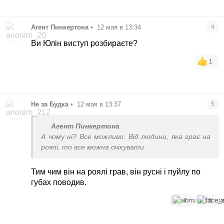
Агент Пинкертона
•
12 мая в 13:34
4
Ви Юлін виступ розбираєте?
1
Не за Будка
•
12 мая в 13:37
5
Агент Пинкертона
А чому ні? Все можливо. Від людини, яка грає на
роялі, то все можна очікувати
Тим чим він на роялі грав, він русні і пуйлу по
губах поводив.
7
5