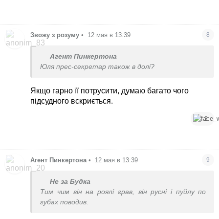
Звожу з розуму
•
12 мая в 13:39
8
Агент Пинкертона
Юля прес-секретар також в долі?
Якщо гарно її потрусити, думаю багато чого
підсудного вскриється.
2
Агент Пинкертона
•
12 мая в 13:39
9
Не за Будка
Тим чим він на роялі грав, він русні і пуйлу по
губах поводив.