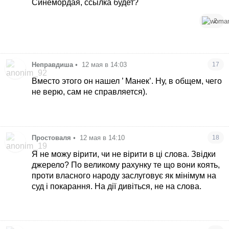
Синемордая, ссылка будет?
2
Неправдиша
•
12 мая в 14:03
17
Вместо этого он нашел ’ Манек’. Ну, в общем, чего
не верю, сам не справляется).
Простоваля
•
12 мая в 14:10
18
Я не можу вірити, чи не вірити в ці слова. Звідки
джерело? По великому рахунку те що вони коять,
проти власного народу заслуговує як мінімум на
суд і покарання. На дії дивіться, не на слова.