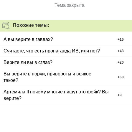
Тема закрыта
Похожие темы:
А вы верите в гаввах?
+
16
Считаете, что есть пропаганда ИВ, или нет?
+
43
Верите ли вы в сглаз?
+
20
Вы верите в порчи, привороты и всякое
+
60
такое?
Артемила ІІ почему многие пишут это фейк? Вы
+
9
верите?