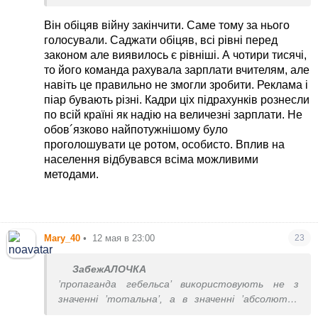
Если да, дайте ссылку на видео, где он это
говорит или текст за его подписью с таким
Він обіцяв війну закінчити. Саме тому за нього
обещанием.
голосували. Саджати обіцяв, всі рівні перед
законом але виявилось є рівніші. А чотири тисячі,
Синемордая, ссылка будет?
то його команда рахувала зарплати вчителям, але
навіть це правильно не змогли зробити. Реклама і
піар бувають різні. Кадри ціх підрахунків рознесли
по всій країні як надію на величезні зарплати. Не
обов´язково найпотужнішому було
проголошувати це ротом, особисто. Вплив на
населення відбувався всіма можливими
методами.
Mary_40
•
12 мая в 23:00
23
ЗабежАЛОЧКА
’пропаганда гебельса’ використовують не з
значенні ’тотальна’, а в значенні ’абсолютно
брехлива’. Саме гебельс наполягав, що брехати