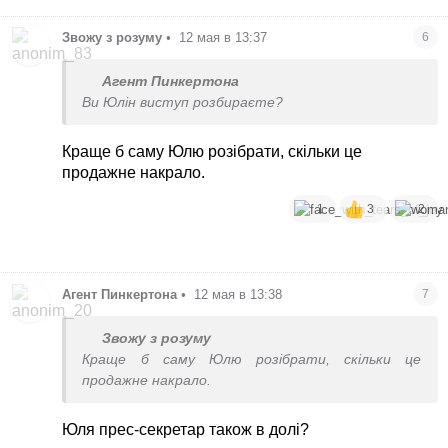
Звожу з розуму
•
12 мая в 13:37
6
Агент Пинкертона
Ви Юлін виступ розбираєте?
Краще б саму Юлю розібрати, скільки це
продажне накрало.
1
3
2
Агент Пинкертона
•
12 мая в 13:38
7
Звожу з розуму
Краще б саму Юлю розібрати, скільки це
продажне накрало.
Юля прес-секретар також в долі?