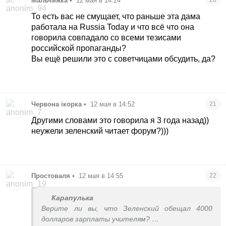
Мальчижка
•
12 мая в 14:24
20
То есть вас не смущает, что раньше эта дама
работала на Russia Today и что всё что она
говорила совпадало со всеми тезисами
российской пропаганды?
Вы ещё решили это с советчицами обсудить, да?
Червона ікорка
•
12 мая в 14:52
21
Другими словами это говорила я 3 года назад))
неужели зеленский читает форум?)))
Простоваля
•
12 мая в 14:55
22
Карапулька
Верите ли вы, что Зеленский обещал 4000
долларов зарплаты учителям?