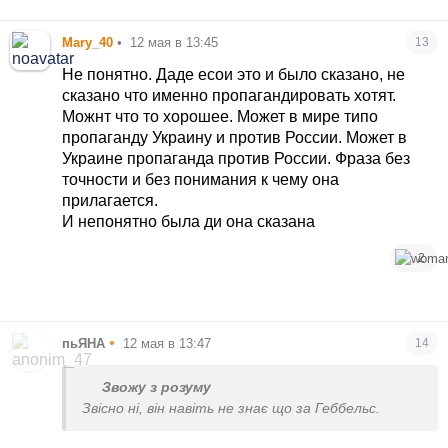
Mary_40
•
12 мая в 13:45
13
Не понятно. Даде есои это и было сказано, не
сказано что именно пропагандировать хотят.
Можнт что то хорошее. Может в мире типо
пропаганду Украину и против России. Может в
Украине пропаганда против России. Фраза без
точности и без понимания к чему она
прилагается.
И непонятно была ди она сказана
2
•
пьЯНА
12 мая в 13:47
14
Звожу з розуму
Звісно ні, він навіть не знає що за Геббельс.