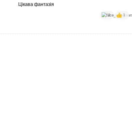
Цікава фантазія
2
1