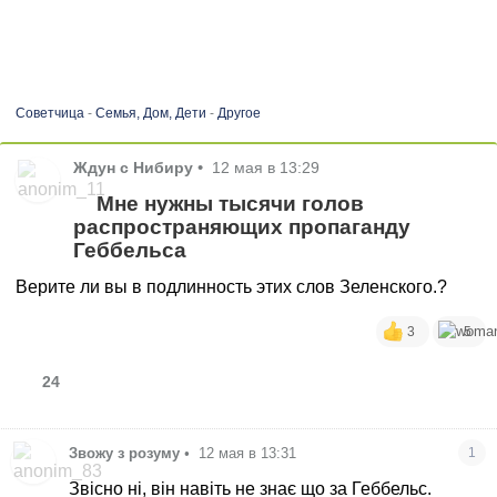
Советчица
-
Семья, Дом, Дети
-
Другое
Ждун с Нибиру
•
12 мая в 13:29
Мне нужны тысячи голов
распространяющих пропаганду
Геббельса
Верите ли вы в подлинность этих слов Зеленского.?
3
5
24
Звожу з розуму
•
12 мая в 13:31
1
Звісно ні, він навіть не знає що за Геббельс.