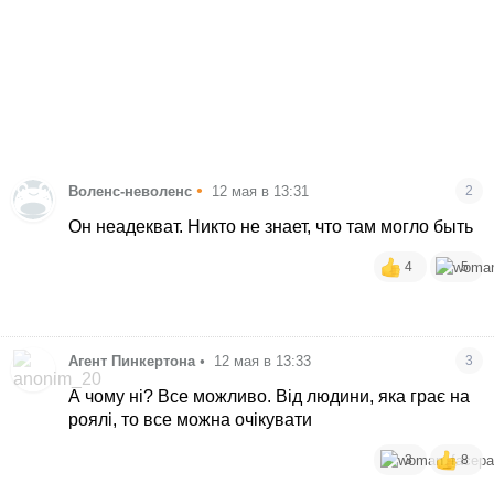
•
Воленс-неволенс
12 мая в 13:31
2
Он неадекват. Никто не знает, что там могло быть
4
5
Агент Пинкертона
•
12 мая в 13:33
3
А чому ні? Все можливо. Від людини, яка грає на
роялі, то все можна очікувати
3
8