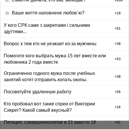
+
206
Ваше життя наповнене любов´ю?
+
19
У кого СРК саме з закрепами і сильними
+
51
здуттями...
Вопрос к тем кто не уезжает из-за мужчины
+
38
Помогите кого выбрать мужа 15 лет вместе или
+
53
любовника 2 года вместе
Ограниченно годного мужа после учебных
+
38
занятий хотят отправить копать окопы.
Посоветуйте удаленную работу
+
26
Кто пробовал вот такие спреи от Виктории
+
16
Сикрет? Какой самый вкусный?
Петиция, совершеннолетие в 21 вместо 18
+
51