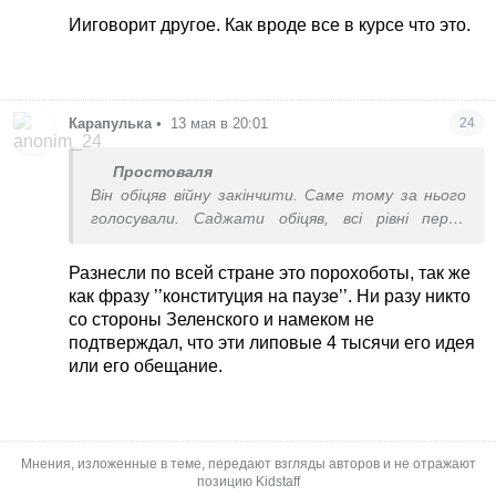
треба абсолютно безсоромно, впевнено і
Ииговорит другое. Как вроде все в курсе что это.
нахабно. І дійсно, зелена пропаганда цим
принципом і послуговується, згадайте
наприклад ’3000 фламінго’.
Карапулька
•
13 мая в 20:01
24
Простоваля
Він обіцяв війну закінчити. Саме тому за нього
голосували. Саджати обіцяв, всі рівні перед
законом але виявилось є рівніші. А чотири тисячі,
то його команда рахувала зарплати вчителям,
Разнесли по всей стране это порохоботы, так же
але навіть це правильно не змогли зробити.
как фразу ’’конституция на паузе’’. Ни разу никто
Реклама і піар бувають різні. Кадри ціх
со стороны Зеленского и намеком не
підрахунків рознесли по всій країні як надію на
подтверждал, что эти липовые 4 тысячи его идея
величезні зарплати. Не обов´язково
или его обещание.
найпотужнішому було проголошувати це ротом,
особисто. Вплив на населення відбувався всіма
можливими методами.
Мнения, изложенные в теме, передают взгляды авторов и не отражают
позицию Kidstaff