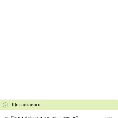
Ще з цiкавого
Самотні дівчата, хто вас захищає?