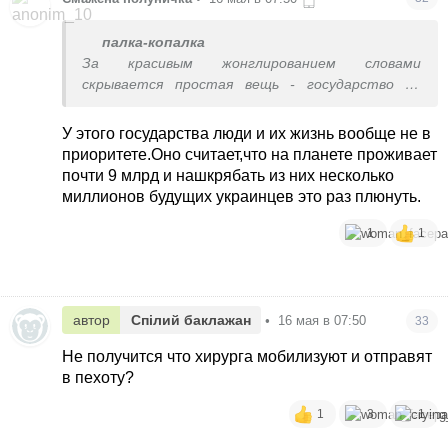
палка-копалка
За красивым жонглированием словами
скрывается простая вещь - государство не
считает лечение старых бабок приоритетной
задачей. Это я так очень мягко сформулировала
У этого государства люди и их жизнь вообще не в
приоритете.Оно считает,что на планете проживает
почти 9 млрд и нашкрябать из них несколько
миллионов будущих украинцев это раз плюнуть.
1
1
автор
Спілий баклажан
•
16 мая в 07:50
33
Не получится что хирурга мобилизуют и отправят
в пехоту?
1
3
1