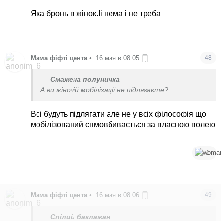
А что фармы? С них тоже снимают бронь?
Яка бронь в жінок.Іі нема і не треба
Мама фіфті цента
•
16 мая в 08:05
48
Смажена полуничка
А ви жіночій мобілізації не підлягаєте?
Всі будуть підлягати але не у всіх філософія що
мобілізований спмовбивається за власною волею
1
Мама фіфті цента
•
16 мая в 08:06
49
Спілий баклажан