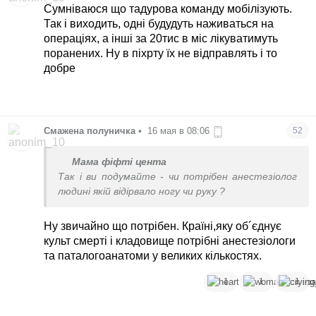
Сумніваюся що тадурова команду мобілізують.
Так і виходить, одні будудуть наживаться на
операціях, а інші за 20тис в міс лікуватимуть
поранених. Ну в піхрту їх не відправлять і то
добре
Смажена полуничка
•
16 мая в 08:06
52
Мама фіфті цента
Так і ви подумайте - чи потрібен анестезіолог
людині якій відірвало ногу чи руку ?
Ну звичайно що потрібен. Країні,яку об´єднує
культ смерті і кладовище потрібні анестезіологи
та паталогоанатоми у великих кількостях.
1
1
1