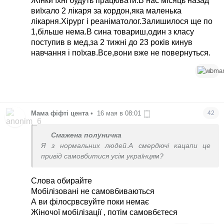
Жінки їхні будуть працювати.В нас місяць назад
виїхало 2 лікаря за кордон,яка маленька
лікарня.Хірург і реаніматолог.Залишилося ще по
1,більше нема.В сина товариш,один з класу
поступив в мед,за 2 тижні до 23 років кинув
навчання і поїхав.Все,вони вже не повернуться.
1
Мама фіфті цента
•
16 мая в 08:01
42
Смажена полуничка
Я з нормальних людей.А смердючі кацапи це
привід самовбитися усім українцям?
Слова обирайте
Мобілізовані не самовбиваються
А ви філосрвсвуйте поки немає
Жіночої мобілізації , потім самовбєтеся