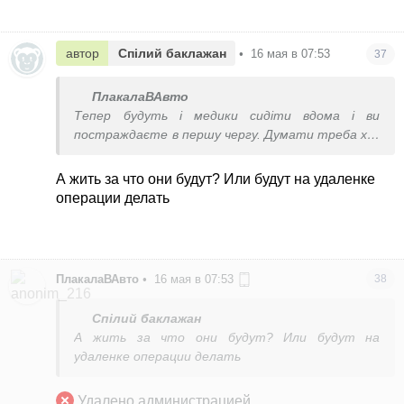
автор
Спілий баклажан
•
16 мая в 07:53
37
ПлакалаВАвто
Тепер будуть і медики сидіти вдома і ви
постраждаєте в першу чергу. Думати треба хоч
трошки
А жить за что они будут? Или будут на удаленке
операции делать
ПлакалаВАвто
•
16 мая в 07:53
38
Спілий баклажан
А жить за что они будут? Или будут на
удаленке операции делать
Удалено администрацией...