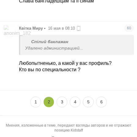
Слава бангладешцам та її синам
Квітка Миру
•
16 мая в 08:10
60
Спілий баклажан
Удалено администрацией...
Любопытненько, а какой у вас профиль?
Кто вы по специальности ?
1
2
3
4
5
6
Мнения, изложенные в теме, передают взгляды авторов и не отражают
позицию Kidstaff