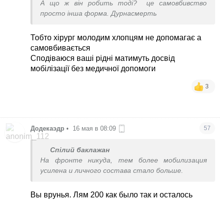
А що ж він робить тоді?
це самовбивство
просто інша форма. Дурнасмерть
Тобто хірург молодим хлопцям не допомагає а
самовбивається
Сподіваюся ваші рідні матимуть досвід
мобілізації без медичної допомоги
3
Додекаэдр
•
16 мая в 08:09
57
Спілий баклажан
На фронте никуда, тем более мобилизация
усилена и личного состава стало больше.
Вы врунья. Лям 200 как было так и осталось