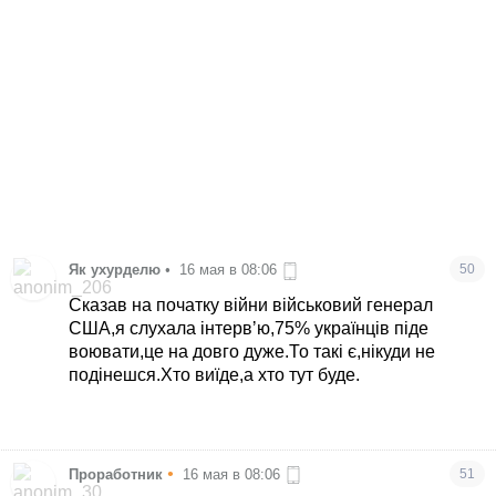
Як ухурделю
•
16 мая в 08:06
50
Сказав на початку війни військовий генерал
США,я слухала інтервʼю,75% українців піде
воювати,це на довго дуже.То такі є,нікуди не
подінешся.Хто виїде,а хто тут буде.
•
Проработник
16 мая в 08:06
51