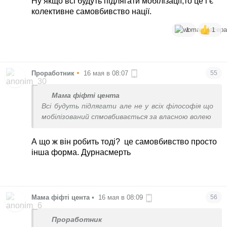
Ну якщо всі будуть підлягати мобілізації,то це і є
колективне самовбивство нації.
1
1
•
Проработник
16 мая в 08:07
55
Мама фіфті цента
Всі будуть підлягати але не у всіх філософія що
мобілізований спмовбивається за власною волею
А що ж він робить тоді?
це самовбивство просто
інша форма. Дурнасмерть
Мама фіфті цента
•
16 мая в 08:09
56
Проработник