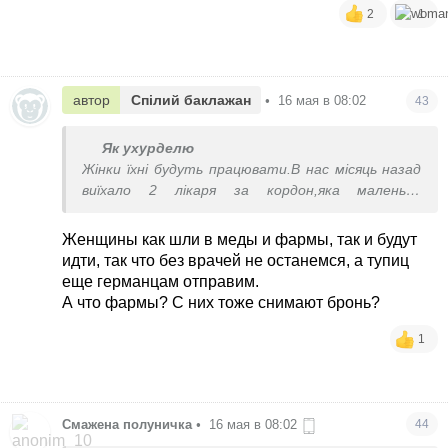
2
1
автор
Спілий баклажан
•
16 мая в 08:02
43
Як ухурделю
Жінки їхні будуть працювати.В нас місяць назад
виїхало 2 лікаря за кордон,яка маленька
лікарня.Хірург і реаніматолог.Залишилося ще по
1,більше нема.В сина товариш,один з класу
Женщины как шли в меды и фармы, так и будут
поступив в мед,за 2 тижні до 23 років кинув
идти, так что без врачей не останемся, а тупиц
навчання і поїхав.Все,вони вже не повернуться.
еще германцам отправим.
А что фармы? С них тоже снимают бронь?
1
Смажена полуничка
•
16 мая в 08:02
44