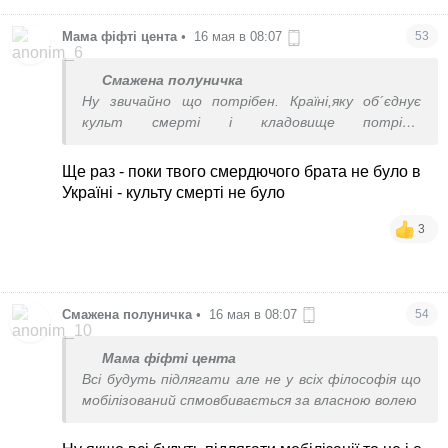
Мама фіфті цента
•
16 мая в 08:07
53
Смажена полуничка
Ну звичайно що потрібен. Країні,яку об´єднує
культ смерті і кладовище потрібні
анестезіологи та паталогоанатоми у великих
кількостях.
Ще раз - поки твого смердючого брата не було в
Україні - культу смерті не було
3
Смажена полуничка
•
16 мая в 08:07
54
Мама фіфті цента
Всі будуть підлягати але не у всіх філософія що
мобілізований спмовбивається за власною волею