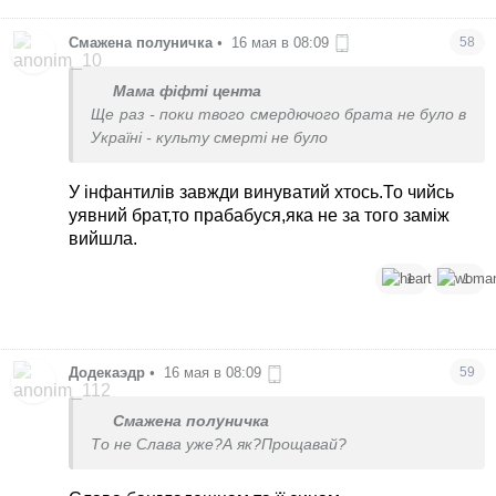
Смажена полуничка
•
16 мая в 08:09
58
Мама фіфті цента
Ще раз - поки твого смердючого брата не було в
Україні - культу смерті не було
У інфантилів завжди винуватий хтось.То чийсь
уявний брат,то прабабуся,яка не за того заміж
вийшла.
1
1
Додекаэдр
•
16 мая в 08:09
59
Смажена полуничка
То не Слава уже?А як?Прощавай?