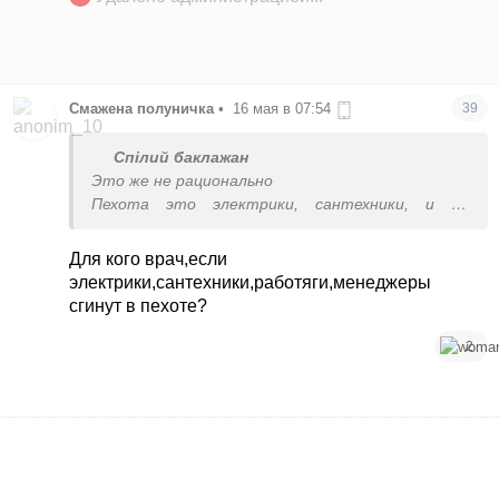
Смажена полуничка
•
16 мая в 07:54
39
Спілий баклажан
Это же не рационально
Пехота это электрики, сантехники, и пр
работяги менеджеры алкаши. А хирург это
ценный врач после вуза.
Для кого врач,если
электрики,сантехники,работяги,менеджеры
сгинут в пехоте?
2