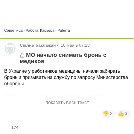
Советчица
-
Работа, Карьера
-
Работа
Спілий баклажан
•
16 мая в 07:28
МО начало снимать бронь с
медиков
В Украине у работников медицины начали забирать
бронь и призывать на службу по запросу Министерства
обороны.
Об этом заявил министр здравоохранения Виктор
Ляшко с трибуны в Верховной Раде.
показать весь текст
2
3
По его словам, в настоящее время Министерство
здравоохранения Украины осуществляет
разбронирование части медицинских работников для
174
их привлечения в ряды Вооруженных сил Украины и