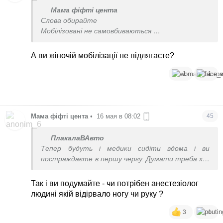
Мама фіфті цента
Слова обирайте
Мобілізовані не самовбиваються
А ви філосрвсвуйте поки немає
Жіночої мобілізації , потім самовбєтеся
А ви жіночій мобілізації не підлягаєте?
1
1
Мама фіфті цента
•
16 мая в 08:02
45
ПлакалаВАвто
Тепер будуть і медики сидіти вдома і ви
постраждаєте в першу чергу. Думати треба хоч
трошки
Так і ви подумайте - чи потрібен анестезіолог
людині якій відірвало ногу чи руку ?
3
1