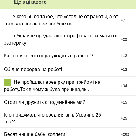
Ще з цiкавого
У кого было такое, что устал не от работы, а от
+
7
того, что после неё вообще не
в Украине предлагают штрафовать за магию и
+
22
эзотерику
Как понять, что пора уходить с работы?
+
12
Обідня перерва на роботі
+
12
Не пройшла перевірку при прийомі на
+
34
роботу.Так в чому ж була причина,як
думаєте?
Стоит ли дружить с подчинёнными?
+
15
Кто придумал, что средняя зп в Украине 25
+
25
тыс?
Бесят нищие бабы коллеги
+
202