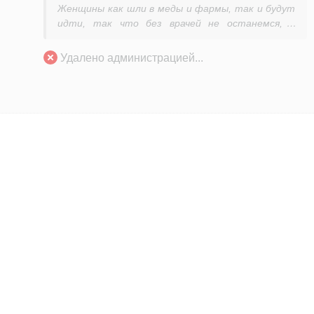
Женщины как шли в меды и фармы, так и будут
идти, так что без врачей не останемся, а
тупиц еще германцам отправим.
А что фармы? С них тоже снимают бронь?
Удалено администрацией...