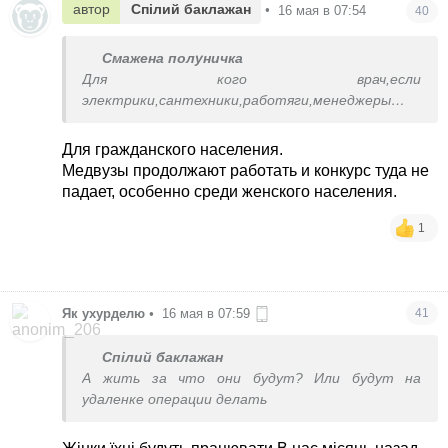
автор
Спілий баклажан
•
16 мая в 07:54
40
Смажена полуничка
Для кого врач,если
электрики,сантехники,работяги,менеджеры
сгинут в пехоте?
Для гражданского населения.
Медвузы продолжают работать и конкурс туда не
падает, особенно среди женского населения.
1
Як ухурделю
•
16 мая в 07:59
41
Спілий баклажан
А жить за что они будут? Или будут на
удаленке операции делать