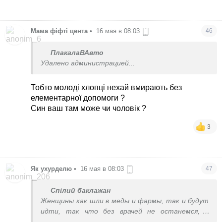
Мама фіфті цента
•
16 мая в 08:03
46
ПлакалаВАвто
Удалено администрацией...
Тобто молоді хлопці нехай вмирають без
елементарної допомоги ?
Син ваш там може чи чоловік ?
3
Як ухурделю
•
16 мая в 08:03
47
Спілий баклажан
Женщины как шли в меды и фармы, так и будут
идти, так что без врачей не останемся, а
тупиц еще германцам отправим.