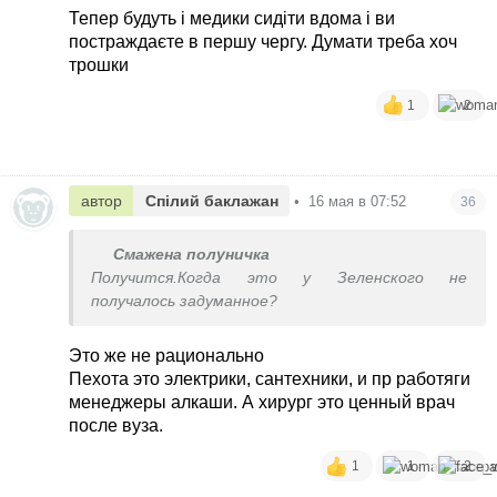
Тепер будуть і медики сидіти вдома і ви
постраждаєте в першу чергу. Думати треба хоч
трошки
1
2
автор
Спілий баклажан
•
16 мая в 07:52
36
Смажена полуничка
Получится.Когда это у Зеленского не
получалось задуманное?
Это же не рационально
Пехота это электрики, сантехники, и пр работяги
менеджеры алкаши. А хирург это ценный врач
после вуза.
1
1
2