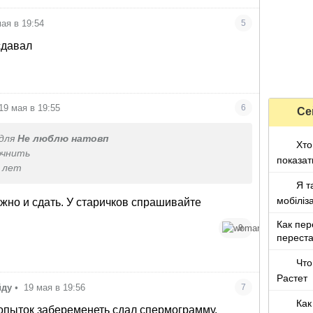
мая в 19:54
5
сдавал
19 мая в 19:55
6
Се
для
Не люблю натовп
Хто
очнить
показа
 лет
Я т
мобіліз
жно и сдать. У старичков спрашивайте
Как пер
9
переста
Что
Растет
йду
•
19 мая в 19:56
7
Как
опыток забеременеть сдал спермограмму.