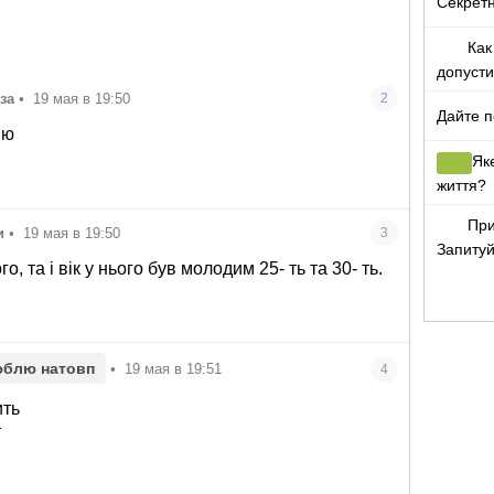
Секретн
Как
допусти
телефо
за
•
19 мая в 19:50
2
Дайте п
ію
Як
життя?
При
и
•
19 мая в 19:50
3
Запитуй
о, та і вік у нього був молодим 25- ть та 30- ть.
юблю натовп
•
19 мая в 19:51
4
ить
т