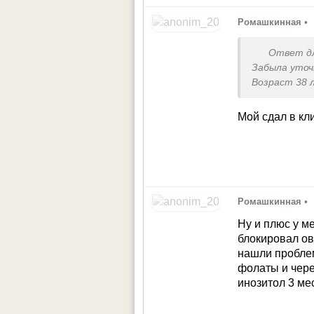
Ромашкинная
•
Ответ д
Забыла уто
Возраст 38 
Мой сдал в кл
Ромашкинная
•
Ну и плюс у м
блокировал ов
нашли пробле
фолаты и чере
инозитол 3 ме