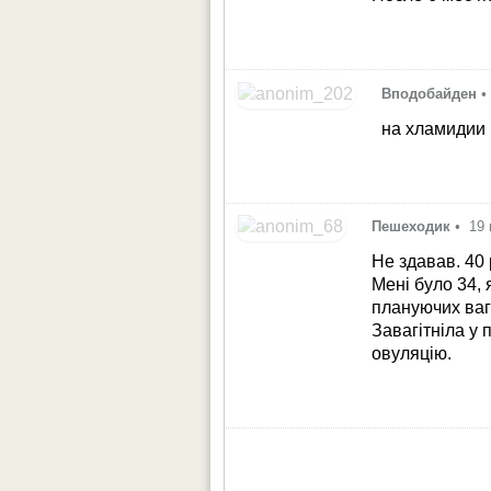
Вподобайден
•
на хламидии
Пешеходик
•
19 
Не здавав. 40 
Мені було 34, 
плануючих вагі
Завагітніла у
овуляцію.