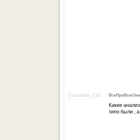
ВсеПроВсехЗн
Какие анализ
типо были , а