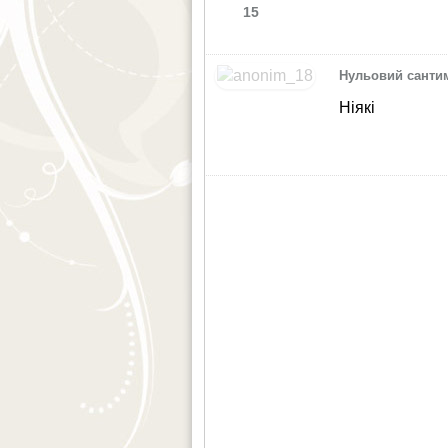
15
Нульовий санти
Ніякі