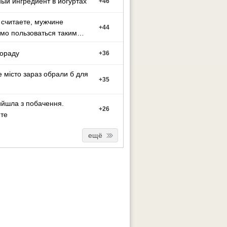
ый ингредиент в йогуртах
+
46
 считаете, мужчине
+
44
мо пользоваться таким
ном?
ораду
+
36
е місто зараз обрали б для
+
35
йшла з побачення.
+
26
те
ещё