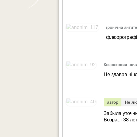
іронічна антите
флюорограф
Ксерокопия ноч
Не здавав нічог
автор
Не л
Забыла уточн
Возраст 38 ле