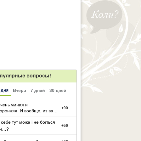
пулярные вопросы!
одня
Вчера
7 дней
30 дней
чень умная и
+
90
оронняя. И вообще, из вас
ут может стать тако
 себе тут може і не боїться
+
56
ти…?