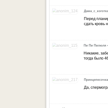
Дама_с_коготк
Перед плани
сдать кровь 
Пи Пи Пилюля
Никакие, за
тогда было 4
Принцепесочк
Да, спермогр