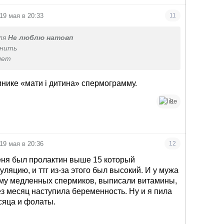
19 мая в 20:33
11
ля
Не люблю натовп
чнить
лет
инике «мати і дитина» спермограмму.
1
19 мая в 20:36
12
еня был пролактин выше 15 который
уляцию, и ттг из-за этого был высокий. И у мужа
му медленных спермиков, выписали витамины,
з месяц наступила беременность. Ну и я пила
сяца и фолаты.