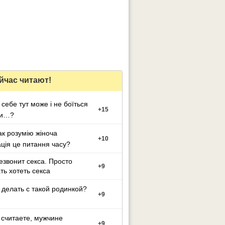
йчас читают!
 себе тут може і не боїться
+
15
ти…?
ак розумію жіноча
+
10
ація це питання часу?
езвонит секса. Просто
+
9
ть хотеть секса
 делать с такой родинкой?
+
9
 считаете, мужчине
+
9