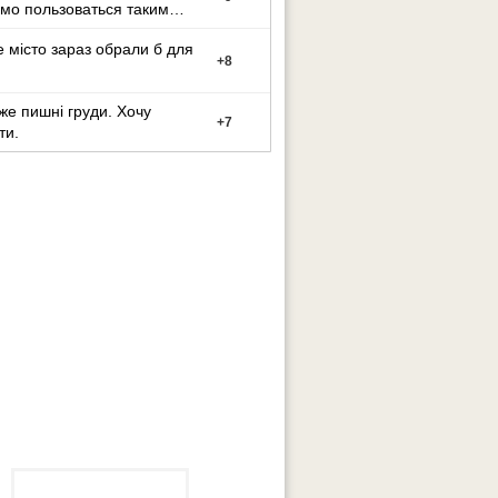
мо пользоваться таким
ном?
е місто зараз обрали б для
+
8
е пишні груди. Хочу
+
7
ти.