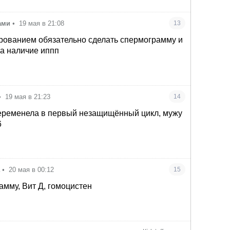
ами
•
19 мая в 21:08
13
рованием обязательно сделать спермограмму и
на наличие иппп
•
19 мая в 21:23
14
беременела в первый незащищённый цикл, мужу
6
а
•
20 мая в 00:12
15
амму, Вит Д, гомоцистен