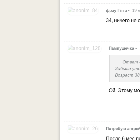
фрау Гітта
•
19 
34, ничего не 
Пампушечка
•
Ответ 
Забыла ут
Возраст 38
Ой. Этому мо
Потребую апгре
После 6 мес п