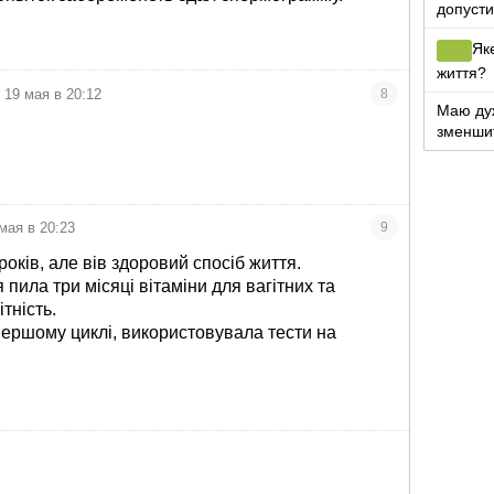
допусти
телефо
Як
життя?
19 мая в 20:12
8
Маю дуж
зменши
мая в 20:23
9
років, але вів здоровий спосіб життя.
я пила три місяці вітаміни для вагітних та
тність.
 першому циклі, використовувала тести на