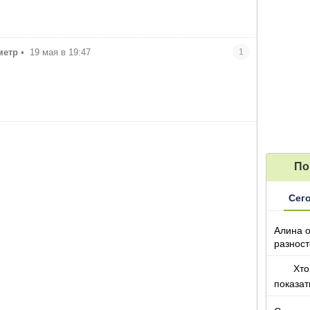
метр
•
19 мая в 19:47
1
По
Сег
Алина о
разност
кто то т
Хто
показа