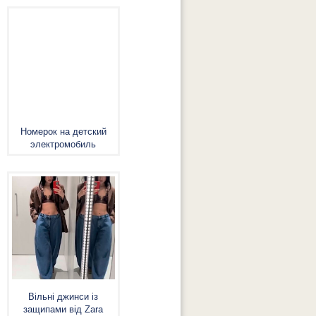
Номерок на детский
электромобиль
Вільні джинси із
защипами від Zara