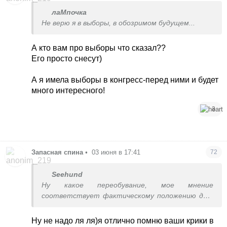
лаМпочка
Не верю я в выборы, в обозримом будущем...
А кто вам про выборы что сказал??
Его просто снесут)
А я имела выборы в конгресс-перед ними и будет
много интересного!
3
Запасная спина
•
03 июня в 17:41
72
Seehund
Ну какое переобувание, мое мнение
соответствует фактическому положению дел.
Никто не никого сажать не будет, война будет,
пока какая-то из сторон не сможет дальше
Ну не надо ля ля)я отлично помню ваши крики в