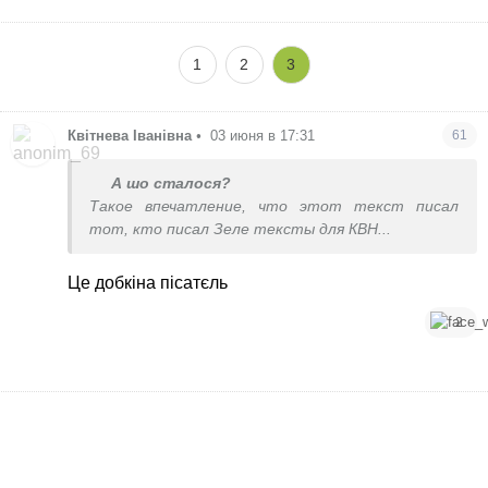
финансирования они физически не смогут вести войну.
Это прямой путь к нашей безопасности.
1
2
3
Мы стоим на пороге величайших событий. Сейчас нам
всем нужно максимально сплотиться и давать в зубы
врагу не только на фронте, но и здесь, на
Квітнева Іванівна
•
03 июня в 17:31
61
информационном поле. Не ведитесь на этот дешевый
манипулятивный нытьё!
П.С. Скоро кофе в Ялте, но не расслабляемся! 😉
А шо сталося?
Такое впечатление, что этот текст писал
тот, кто писал Зеле тексты для КВН...
Це добкіна пісатєль
2