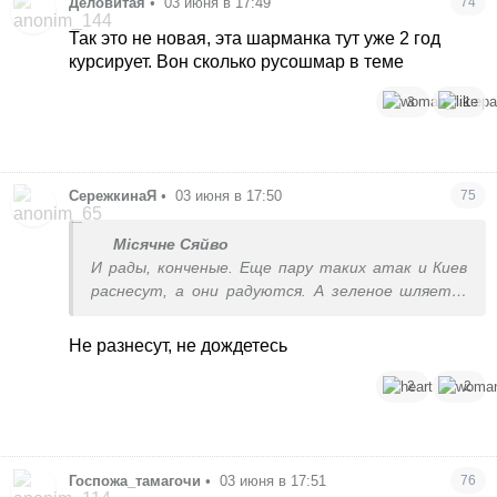
Деловитая
•
03 июня в 17:49
74
Так это не новая, эта шарманка тут уже 2 год
курсирует. Вон сколько русошмар в теме
3
1
СережкинаЯ
•
03 июня в 17:50
75
Місячне Сяйво
И рады, конченые. Еще пару таких атак и Киев
раснесут, а они радуются. А зеленое шляется
по миру бабки собирает для отмывов. Тьфу.
Не разнесут, не дождетесь
2
2
Госпожа_тамагочи
•
03 июня в 17:51
76