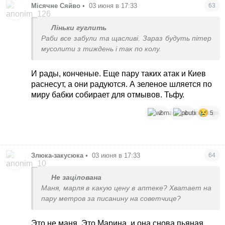
Місячне Сяйво
•
03 июня в 17:33
63
Ліньки гуглить
Раби все забули та щасливі. Зараз будуть пітер
мусолити з тиждень і так по колу.
И рады, конченые. Еще пару таких атак и Киев
раснесут, а они радуются. А зеленое шляется по
миру бабки собирает для отмывов. Тьфу.
2
1
5
Злюка-закусюка
•
03 июня в 17:33
64
Не зацілована
Маня, марля в какую цену в аптеке? Хватает на
пару метров за писанину на советчице?
Это не маня. Это Марина, и она снова пьяная