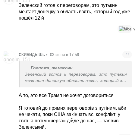
Зеленский готов к переговорам, это путькин
мечтает донецкую область взять, который год уже
пошёл 12 й
2
СКИБИДЫШь
•
03 июня в 17:56
77
Госпожа_тамагочи
Зеленский готов к переговорам, это путькин
мечтает донецкую область взять, который год
уже пошёл 12 й
А то, это все Трамп не хочет договориться
Я готовий до прямих переговорів з путіним, аби
не чекати, поки США закінчать всі конфлікті у
світі, а потім «черга» дійде до нас, — заявив
Зеленський.