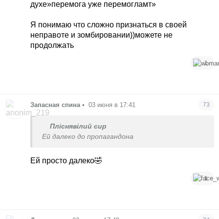
продолжать.
духе»перемога уже перемогламт»
Я понимаю что сложно признаться в своей
неправоте и зомбировании))можете не
продолжать
1
Запасная спина
•
03 июня в 17:41
73
Пліснявілий сир
Ей далеко до пропагандона
Ей просто далеко🤣
1