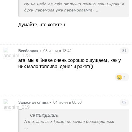
Ну не надо ля ля)я отлично помню ваши крики в
духе»перемога уже перемогламт»
Я понимаю что сложно признаться в своей
Думайте, что хотите.)
неправоте и зомбировании))можете не
продолжать
Бесбардак
•
03 июня в 18:42
81
ага, мы в Киеве очень хорошо ощущаем , как у
них мало топлива, денег и ракет(((
2
Запасная спина
•
04 июня в 08:53
82
СКИБИДЫШь
А то, это все Трамп не хочет договориться