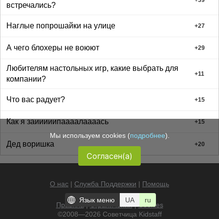
+
39
встречались?
Наглые попрошайки на улице
+
27
А чего блохеры не воюют
+
29
Любителям настольных игр, какие выбрать для
+
11
компании?
Что вас радует?
+
15
Как я заииииипаааалаааась
+
15
Мы используем cookies (
подробнее
).
Дед воришка
+
20
Согласен(а)
О нас
|
Служба Поддержки
|
Помощь
Язык меню
UA
ru
Правила
|
Ограничения
|
Cookies
©2008—2026 Советчица
Kidstaff