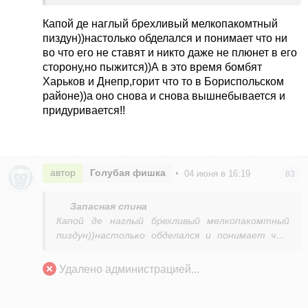
Я готовий до прямих переговорів з путіним, аби
не чекати, поки США закінчать всі конфлікті у
Капой де наглый брехливый мелкопакомтный
світі, а потім «черга» дійде до нас, — заявив
пиздун))настолько обделался и понимает что ни
Зеленський.
во что его не ставят и никто даже не плюнет в его
сторону,но пыжится))А в это время бомбят
Харьков и Днепр,горит что то в Бориспольском
районе))а оно снова и снова вышнебывается и
придуривается!!
автор
Голубая фишка
•
04 июня в 16:19
83
Запасная спина
Капой де наглый брехливый мелкопакомтный
пиздун))настолько обделался и понимает что
ни во что его не ставят и никто даже не
плюнет в его сторону,но пыжится))А в это
Удалено администрацией...
время бомбят Харьков и Днепр,горит что то в
Бориспольском районе))а оно снова и снова
вышнебывается и придуривается!!