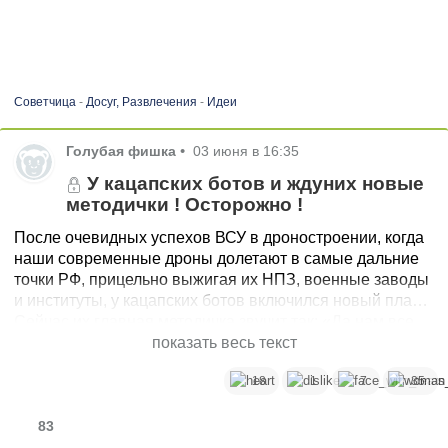
Советчица
-
Досуг, Развлечения
-
Идеи
Голубая фишка
•
03 июня в 16:35
У кацапских ботов и ждуних новые
методички ! Осторожно !
После очевидных успехов ВСУ в дроностроении, когда
наши современные дроны долетают в самые дальние
точки РФ, прицельно выжигая их НПЗ, военные заводы
и институты, у кацапских ботов включился новый плач.
Сейчас их главная методичка звучит так: «Да нам все
равно, куда там стреляет ВСУ, главное - чтобы наши
показать весь текст
города не бомбили, война поскорее закончилась, мы
18
1
7
35
капитулировали и всё сделали, как хочет Путин».
Очевидно же: когда мы бьем по стратегической
военной инфраструктуре, мы лишаем врага топлива,
83
денег и буквально рушим их экономику. А без бензина и