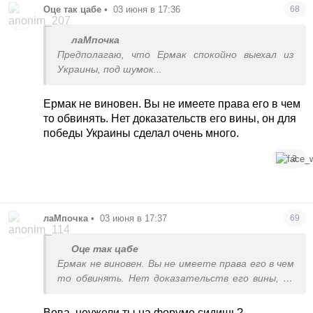
Оце так цабе
•
03 июня в 17:36
68
лаМпочка
Предполагаю, что Ермак спокойно выехал из
Украины, под шумок...
Ермак не виновен. Вы не имеете права его в чем
то обвинять. Нет доказательств его вины, он для
победы Украины сделал очень много.
3
лаМпочка
•
03 июня в 17:37
69
Оце так цабе
Ермак не виновен. Вы не имеете права его в чем
то обвинять. Нет доказательств его вины, он
для победы Украины сделал очень много.
Вова, неужели ты на форуме сидишь?