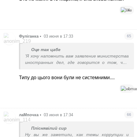
4
Фуліганка
•
03 июня в 17:33
65
Оце так цабе
’Я хочу напомнить вам заявление министерства
иностранных дел, где говорится о том, что
наши ответы будут носить системный
характер, и они, собственно, уже носят
Типу до цього вони були не системними....
системный характер’, - сказал он журналистам
в среду, комментируя атаку украинских БПЛА на
1
Санкт-Петербург.
лаМпочка
•
03 июня в 17:34
66
Пліснявілий сир
Ну вы же заметили, как темы коррупции и