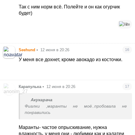
Так с ним норм всё. Полейте и он как огурчик
будет)
2
Seehund
•
12 июня в 20:26
16
У меня все дохнет, кроме авокадо из косточки.
Карапулька
•
12 июня в 20:26
17
Акукарача
Фиалки ,маранты не моё..пробовала не
понравились
Маранты- частое опрыскивание, нужна
влажность, у меня они - любимки как и калатеи