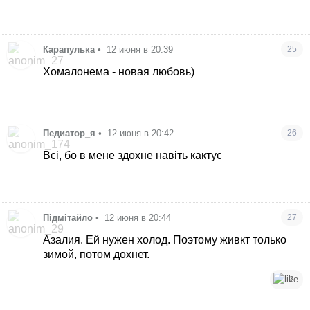
Карапулька
•
12 июня в 20:39
25
Хомалонема - новая любовь)
Педиатор_я
•
12 июня в 20:42
26
Всі, бо в мене здохне навіть кактус
Підмітайло
•
12 июня в 20:44
27
Азалия. Ей нужен холод. Поэтому живкт только
зимой, потом дохнет.
2