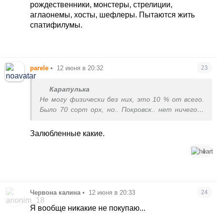
рождественники, монстеры, стрелиции,
аглаонемы, хосты, шефлеры. Пытаются жить
спатифилумы.
parele
•
12 июня в 20:32
23
Карапулька
Не могу физически без них, это 10 % от всего.
Было 70 сорт орх, но.. Покровск.. нет ничего((.
Теперь фикусы, калатеи, маранты, шефлеры
(советую)
Залюбленные какие.
1
Червона калина
•
12 июня в 20:33
24
Я вообще никакие не покупаю...