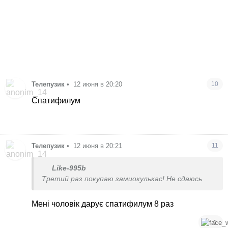
Телепузик
•
12 июня в 20:20
10
Спатифилум
Телепузик
•
12 июня в 20:21
11
Like-995b
Третий раз покупаю замиокулькас! Не сдаюсь
Мені чоловік дарує спатифилум 8 раз
4