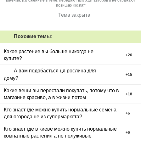
Мнения, изложенные в теме, передают взгляды авторов и не отражают
позицию Kidstaff
Тема закрыта
Похожие темы:
Какое растение вы больше никогда не
+
26
купите?
А вам подобається ця рослина для
+
15
дому?
Какие вещи вы перестали покупать, потому что в
+
18
магазине красиво, а в жизни потом
Кто знает где можно купить нормальные семена
+
6
для огорода не из супермаркета?
Кто знает где в киеве можно купить нормальные
+
6
комнатные растения а не полуживые