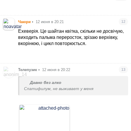
Чаюри
•
12 июня в 20:21
12
Ехеверія. Це шайтан квітка, скільки не досвічую,
виходить пальма переросток, зрізаю верхівку,
вкорінюю, і цикл повторюється.
Телепузик
•
12 июня в 20:22
13
Давно без алко
Спатифилум, не выживает у меня