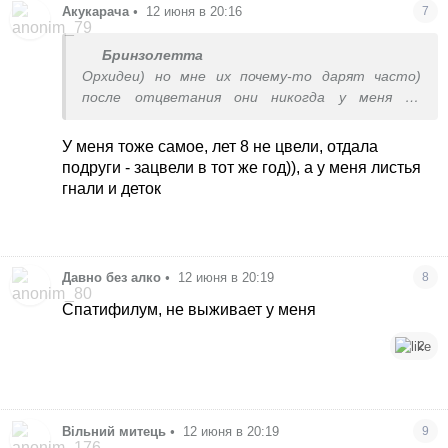
Акукарача
•
12 июня в 20:16
7
Бринзолетта
Орхидеи) но мне их почему-то дарят часто)
после отцветания они никогда у меня не
цветут больше
У меня тоже самое, лет 8 не цвели, отдала
подруги - зацвели в тот же год)), а у меня листья
гнали и деток
Давно без алко
•
12 июня в 20:19
8
Спатифилум, не выживает у меня
2
Вільний митець
•
12 июня в 20:19
9