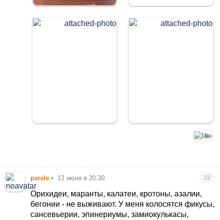
9
parele
•
12 июня в 20:30
22
Орихидеи, маранты, калатеи, кротоны, азалии,
бегонии - не выживают. У меня колосятся фикусы,
сансевьерии, эпинериумы, замиокулькасы,