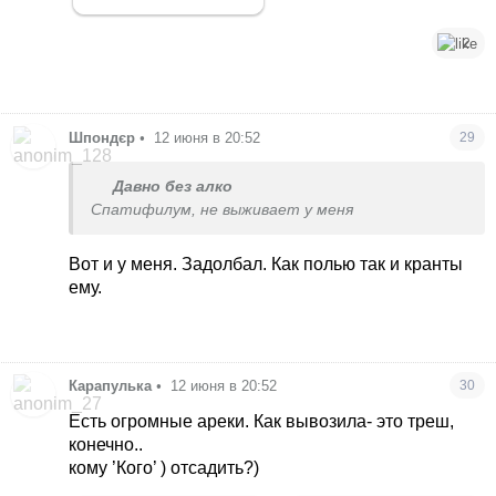
2
Шпондєр
•
12 июня в 20:52
29
Давно без алко
Спатифилум, не выживает у меня
Вот и у меня. Задолбал. Как полью так и кранты
ему.
Карапулька
•
12 июня в 20:52
30
Есть огромные ареки. Как вывозила- это треш,
конечно..
кому ’Кого’ ) отсадить?)