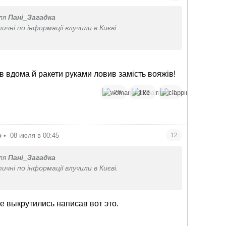
ля
Пані_Загадка
тичні по інформації влучили в Києві.
 .
ем
в вдома й ракети руками ловив замість вояжів!
26
22
3
о
•
08 июля в 00:45
12
ля
Пані_Загадка
тичні по інформації влучили в Києві.
 .
е выкрутились написав вот это.
ем