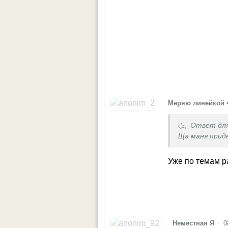
Меряю линейкой
Ответ дл
Ща маня прид
Уже по темам р
•
Неместная Я
0