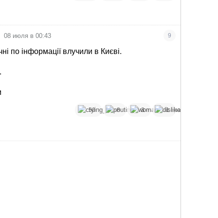
08 июля в 00:43
9
ичні по інформації влучили в Києві.
.
м
50
8
3
1