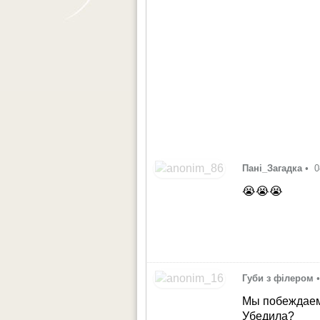
Пані_Загадка
•
0
😭😭😭
Губи з філером
Мы побеждаем,
Убедила?