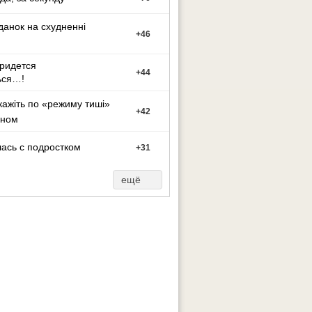
данок на схудненні
+
46
придется
+
44
ься…!
кажіть по «режиму тиші»
+
42
оном
ась с подростком
+
31
ещё