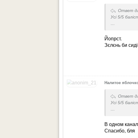
Ответ д
Усі 5/5 баліс
БЕЗ ФІКСАЦІЇ
Йопрст.
Сбивать неч
Зєлєнь би сиді
Налитое яблочк
Ответ д
Усі 5/5 баліс
БЕЗ ФІКСАЦІЇ
В одном канал
Сбивать неч
Спасибо, бля