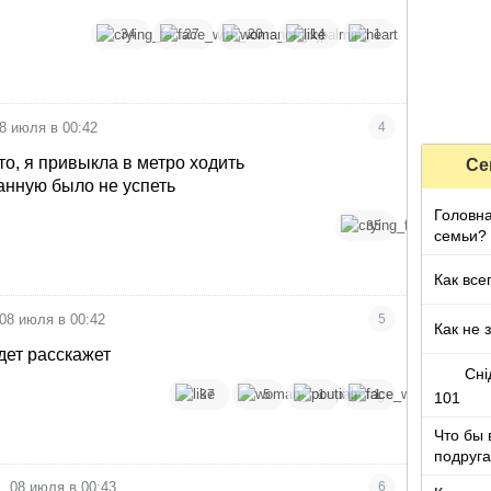
34
27
20
14
1
8 июля в 00:42
4
то, я привыкла в метро ходить
Се
ванную было не успеть
Головна
35
семьи?
Как все
08 июля в 00:42
5
Как не 
дет расскажет
Сні
37
5
1
1
101
Что бы 
подруга
которы
•
08 июля в 00:43
6