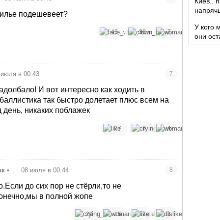
Киев.. 
напряч
жилье подешевеет?
У кого 
43
30
7
они ост
нет?
 июля в 00:43
7
задолбало! И вот интересно как ходить в
 баллистика так быстро долетает плюс всем на
д день, никаких поблажек
27
8
4
ок
•
08 июля в 00:44
8
Если до сих пор не стёрли,то не
конечно,мы в полной жопе
29
15
7
1