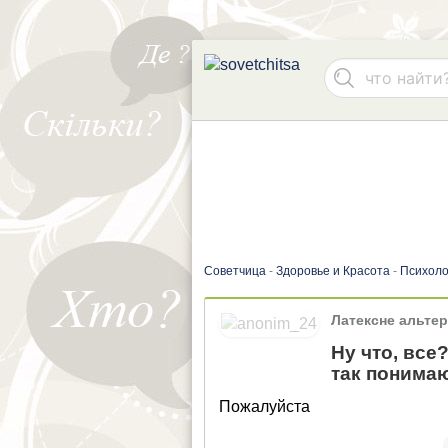
Советчица
-
Здоровье и Красота
-
Психоло
Латексне альте
Ну что, все
так понима
Пожалуйста