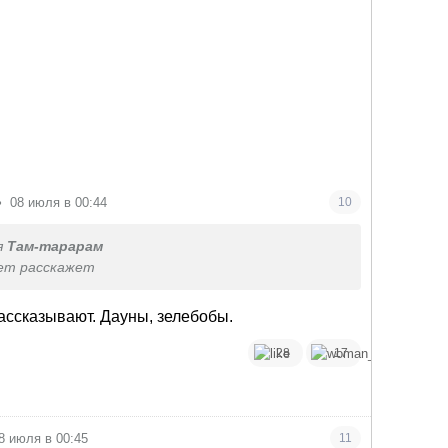
•
08 июля в 00:44
10
я
Там-тарарам
ет расскажет
ассказывают. Дауны, зелебобы.
28
17
8 июля в 00:45
11