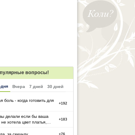
пулярные вопросы!
одня
Вчера
7 дней
30 дней
я боль - когда готовить для
+
192
вы делали если бы ваша
+
183
 не хотела цвет платья,
й вы выбрали
гда, за секунду
+
76