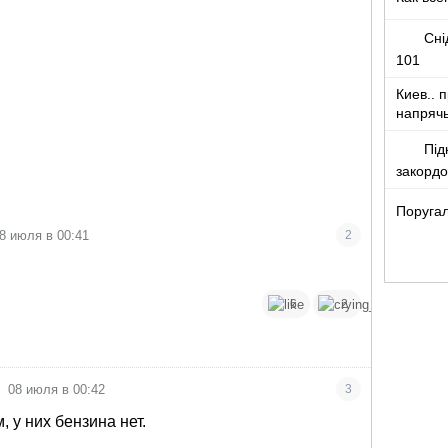
Сні
101
Киев.. 
напряч
Під
закорд
Поругал
8 июля в 00:41
2
6
2
•
08 июля в 00:42
3
 у них бензина нет.