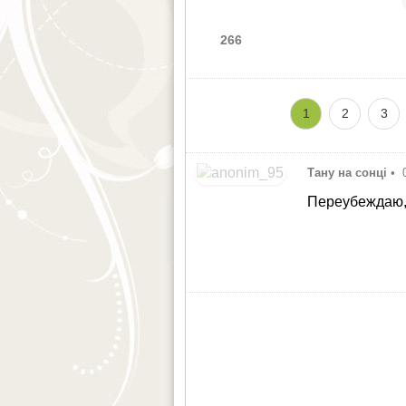
266
1
2
3
Тану на сонці
•
Переубеждаю,