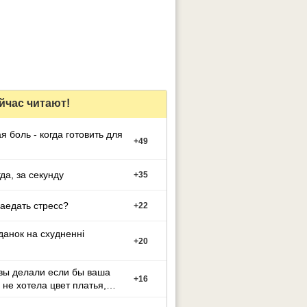
йчас читают!
я боль - когда готовить для
+
49
гда, за секунду
+
35
заедать стресс?
+
22
данок на схудненні
+
20
вы делали если бы ваша
+
16
 не хотела цвет платья,
й вы выбрали