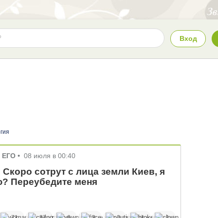
Вход
гия
р ЕГО
•
08 июля в 00:40
? Скоро сотрут с лица земли Киев, я
ю? Переубедите меня
71
37
6
2
2
1
1