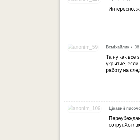
Интересно, 
Всміхайлик
•
08
Та ну как все 
укрытие, если
работу на сле
Цікавий писоч
Переубеждаю.
сотрут.Хотя,