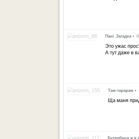
Пані_Загадка
•
0
Это ужас прос
А тут даже в 
Там-тарарам
•
Ща маня при
Бутерброд и я