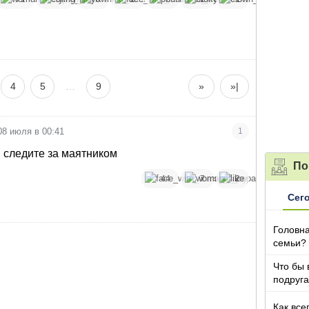
4
5
…
9
»
»|
08 июля в 00:41
1
 следите за маятником
По
44
7
2
Сег
Головна
семьи?
Что бы 
подруга
которы
Как все