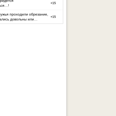
придется
+
15
ься…!
мужья проходили обрезание,
+
15
ались довольны или