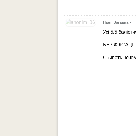
Пані_Загадка
•
Усі 5/5 баліст
БЕЗ ФІКСАЦІЇ 
Сбивать нече