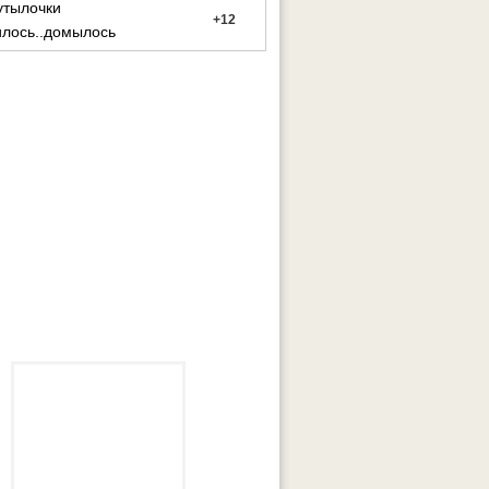
утылочки
+
12
илось..домылось