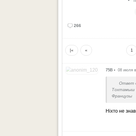
п
266
|«
«
1
75В
•
08 июля в
Ответ 
Тохтамыш 
Французы
продоволь
знали?
Ніхто не знав