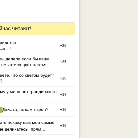
йчас читают!
придется
+
26
ься…!
вы делали если бы ваша
+
25
 не хотела цвет платья,
й вы выбрали
аете, что со светом будет?
+
20
?
му у меня нет грандиозного
+
17
Дівчата, як вам ліфон?
+
16
ите покажу вам мои самые
+
16
е деликатесы, прям,