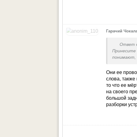
Гарачий Чокал
Ответ 
Принесите
понимают,
приплели, 
читала евр
Они ее прово
В Фигаро и
слова, также
пишу тем, 
то что ее мё
пошли вер
на своего пр
подумала,
большой задн
спецслужбы
разборки устр
раши, а по
гражданст
успокоилас
в Анкару. 
что дейст