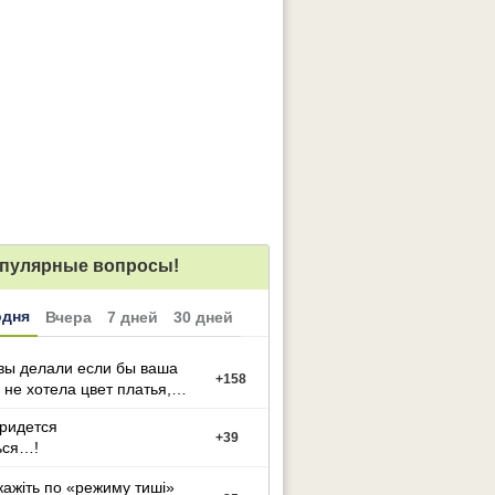
пулярные вопросы!
одня
Вчера
7 дней
30 дней
вы делали если бы ваша
+
158
 не хотела цвет платья,
й вы выбрали
придется
+
39
ься…!
кажіть по «режиму тиші»