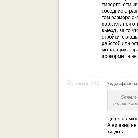
утилизируют?
тмпорта, отмыв
соседние стран
том размере ско
раб.силу приюти
выезд , за то ч
стройки, склады
работой или ос
мотивацию...пр
прокормит и не
Кидстаффовна
Ответ 
головне зел
Це не відміня
А ви явно не 
киздіть.