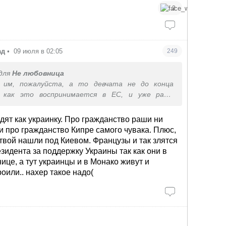
2
ад
•
09 июля в 02:05
249
для
Не любовница
 им, пожалуйста, а то девчата не до конца
 как это воспринимается в ЕС, и уже рашу
но может я б сама так реагировала, если бы не
опейскую прессу ))
дят как украинку. Про гражданство раши ни
 Лё Монд ( а это ж основные медиа печатные -
 и про гражданство Кипре самого чувака. Плюс,
кто и в этом не разбирается) с 30-1 числа и
ртвой нашли под Киевом. Французы и так злятся
сии от прокуратуры Франции, я еще тогда
езидента за поддержку Украины так как они в
 что не может быть, что замарались наши
ице, а тут украинцы и в Монако живут и
, что это как в случае с Комаровым чечены от
оили.. нахер такое надо(
том и про эту тетку ж писали, что у нее давно
во раши и она в Германии живёт, ну, я и
ь, и тут вчерашняя новость впритык под поездку
Пусть и криминальные разборки, но есть факт,
вующий и бывший спецслужбовец замараны,