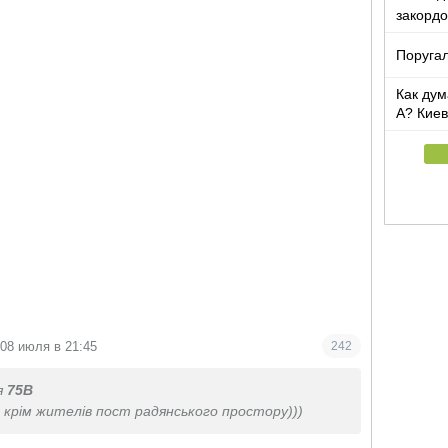
закорд
Поругал
Как дум
А? Киев
08 июля в 21:45
242
я
75В
, крім жителів пост радянського простору)))