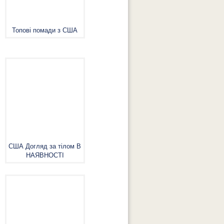
Топові помади з США
США Догляд за тілом В
НАЯВНОСТІ