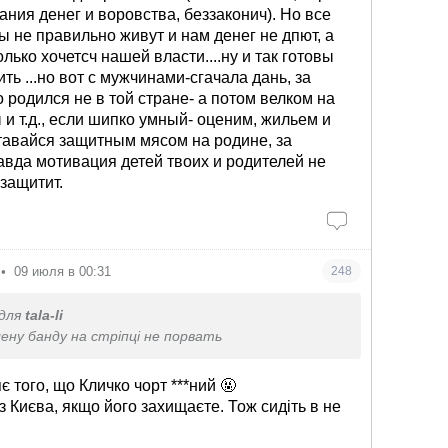
 Но это ж друзья наши-поляки, братья
ания денег и воровства, беззаконич). Но все
ы не правильно живут и нам денег не дпют, а
лько хочетсч нашей власти....ну и так готовы
ть ...но вот с мужчинами-cгачала дань, за
то родился не в той стране- а потом велком на
 и т.д., если шипко умный- оценим, жильем и
тавайся защитным мясом на родине, за
авда мотивация детей твоих и родителей не
 защитит.
•
09 июля в 00:31
248
для
tala-li
ену банду на стріпці не порвать
є того, що Кличко чорт ***ний 🤬
з Києва, якщо його захищаєте. Тож сидіть в не