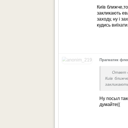
Київ ближче,то
закликають ев
заходу, ну і з
кудись виїхати
Прагматик фле
Ответ 
Київ ближч
закликають
заходу, ну 
кудись виїх
Ну посыл так
думайте((