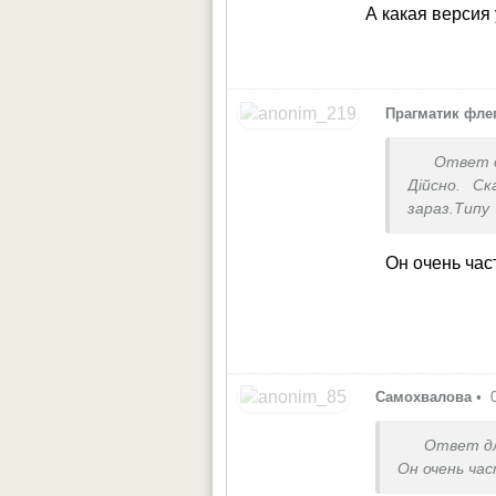
А какая версия
Прагматик фле
Ответ 
Дійсно. Ск
зараз.Типу
прокляли до
Он очень час
Самохвалова
•
Ответ д
Он очень час