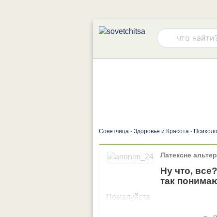
Советчица
-
Здоровье и Красота
-
Психоло
Латексне альте
Ну что, все
так понима
Пожалуйста