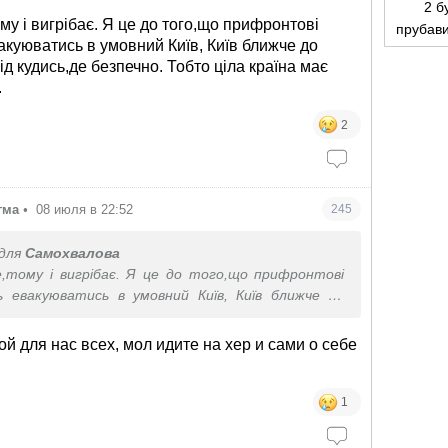
2 б
му і вигрібає. Я це до того,що прифронтові
прубав
акуюватись в умовний Київ, Київ ближче до
ахід кудись,де безпечно. Тобто ціла країна має
.
2
гма
•
08 июля в 22:52
245
для
Самохвалова
е,тому і вигрібає. Я це до того,що прифронтові
 евакуюватись в умовний Київ, Київ ближче до
і захід кудись,де безпечно. Тобто ціла країна має
ати.
ой для нас всех, мол идите на хер и сами о себе
1