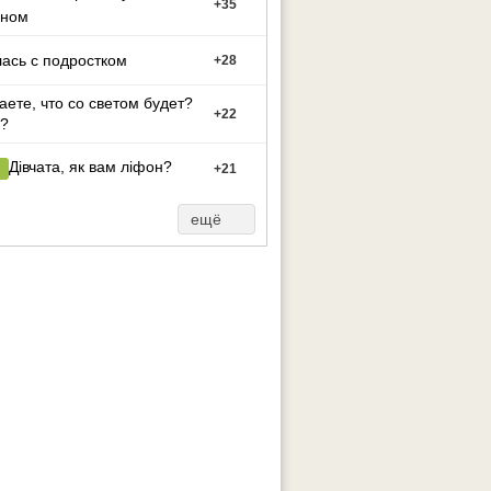
+
35
оном
ась с подростком
+
28
аете, что со светом будет?
+
22
?
Дівчата, як вам ліфон?
+
21
ещё