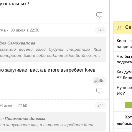
 у остальных?
Се
гма
•
08 июля в 22:30
243
Киев.. 
для
Самохвалова
напряч
азав,,що восени захід будуть стирати,як Київ
 попередив. Вже в себе видалив відео,бо його там
Что бы 
 десятого коліна.
подруга
которы
то запугивает вас, а в итоге выгребает Киев
Как дум
А? Киев
2
Ну поче
эго?
08 июля в 22:50
244
Хот
ля
Прагматик флегма
любимы
то запугивает вас, а в итоге выгребает Киев
обожаю