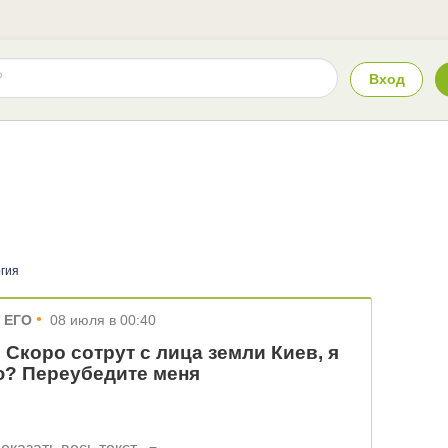
Вход
гия
•
р ЕГО
08 июля в 00:40
? Скоро сотрут с лица земли Киев, я
ю? Переубедите меня