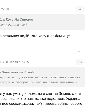
 22:58
246
для
Коко На Страже
рсия у остальных?
 реальних подій того часу (наскільки це
0%
•
08 июля в 23:55
247
я
Попихтю та й годі
тырили изображение нашего памятника девочка
омора и изобразили его на своём плакате как
ской трагедии слышали?)) Те ещё плагиаторы.
длагали свои старые миги в обмен на технологию
кл у нас умы -дипломаты и святая Земля, с кем
ва наших современных дронов, а когда мы
рес..лись и кто нам только недолжен. Украина
казали что их в таком случае не дадут а просто
 все соседи...расы. так? ( жеова войны, серого