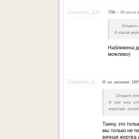
75В
•
08 июля в
Ответ 
А какая ве
Наближена до
можливо)
Я_не_аноним_10
Ответ дл
А как они с
жертва голод
жертва Волын
А как они пре
Таину, это толь
производст
мы только не пе
отказались, с
вечная жертва а