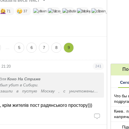
оказать весь текст
71
37
6
2
2
1
1
…
5
6
7
8
9
 21:20
241
По
для
Коко На Страже
Сег
был убит в Сибири.
 зашли в пустую Москву , с уничтожеными
Что бы 
ственными складами и начали дохнуть, вы не
подруга
, крім жителів пост радянського простору)))
которы
Киев.. 
напряч
Під