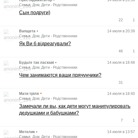
Семья, Дом, Дети
-
Родственники
Сын подруги)
22
1
Вапщета
•
14 июля в 20:39
Семья, Дом, Дети
-
Родственники
Як Ви б відреагували?
46
1
Будьте так ласкаві
•
14 июля в 18:48
Семья, Дом, Дети
-
Родственники
Чем занимаются ваши прячунчики?
31
•
Мати тріля
14 июля в 18:40
Семья, Дом, Дети
-
Родственники
Замечали ли вы, как дети могут манипулировать
дедушками и бабушками?
7
1
Метелик
•
14 июля в 13:57
Семья, Дом, Дети
-
Родственники