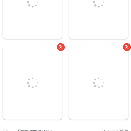
Престидижитатор
•
14 июля в 20:39