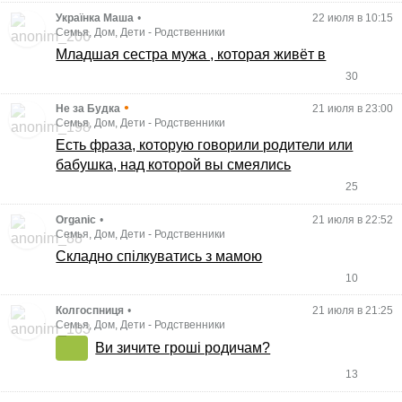
Українка Маша
•
22 июля в 10:15
Семья, Дом, Дети
-
Родственники
Младшая сестра мужа , которая живёт в
30
•
Не за Будка
21 июля в 23:00
Семья, Дом, Дети
-
Родственники
Есть фраза, которую говорили родители или
бабушка, над которой вы смеялись
25
Organic
•
21 июля в 22:52
Семья, Дом, Дети
-
Родственники
Складно спілкуватись з мамою
10
Колгоспниця
•
21 июля в 21:25
Семья, Дом, Дети
-
Родственники
Ви зичите гроші родичам?
13