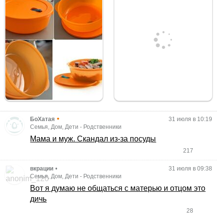
•
БоХатая
31 июля в 10:19
Семья, Дом, Дети
-
Родственники
Мама и муж. Скандал из-за посуды
217
вкрации
•
31 июля в 09:38
Семья, Дом, Дети
-
Родственники
Вот я думаю не общаться с матерью и отцом это
дичь
28