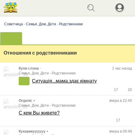
Советчица
-
Семья, Дом, Дети
-
Родственники
Отношения с родственниками
•
Купи слона
1 час назад
Семья, Дом, Дети
-
Родственники
Ситуація...мама.здає кімнату
17
20
Organic
•
вчера в 22:45
Семья, Дом, Дети
-
Родственники
С кем Вы живете?
17
Кукарикуууууу
•
вчера в 09:40