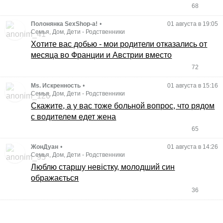
68
Полонянка SexShop-а!
•
01 августа в 19:05
Семья, Дом, Дети
-
Родственники
Хотите вас добью - мои родители отказались от
месяца во Франции и Австрии вместо
72
Ms. Искренность
•
01 августа в 15:16
Семья, Дом, Дети
-
Родственники
Скажите, а у вас тоже больной вопрос, что рядом
с водителем едет жена
65
ЖонДуан
•
01 августа в 14:26
Семья, Дом, Дети
-
Родственники
Люблю старшу невістку, молодший син
ображається
36