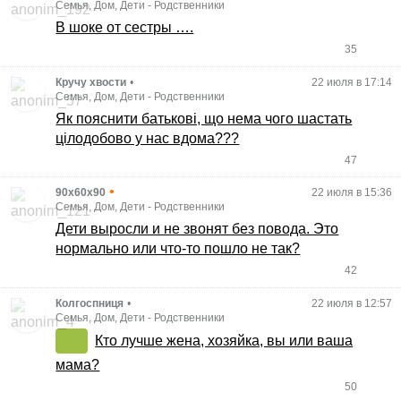
Семья, Дом, Дети
-
Родственники
В шоке от сестры ….
35
Кручу хвости
•
22 июля в 17:14
Семья, Дом, Дети
-
Родственники
Як пояснити батькові, що нема чого шастать
цілодобово у нас вдома???
47
•
90x60x90
22 июля в 15:36
Семья, Дом, Дети
-
Родственники
Дети выросли и не звонят без повода. Это
нормально или что-то пошло не так?
42
Колгоспниця
•
22 июля в 12:57
Семья, Дом, Дети
-
Родственники
Кто лучше жена, хозяйка, вы или ваша
мама?
50