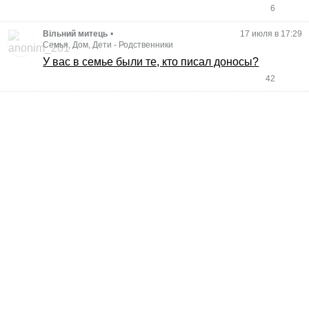
6
Вільний митець
•
17 июля в 17:29
Семья, Дом, Дети
-
Родственники
У вас в семье были те, кто писал доносы?
42