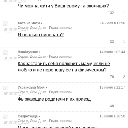
Чи можна жити у Вишневому та околицях?
132
1
Хата на мати
•
14 июля в 11:56
Семья, Дом, Дети
-
Родственники
Я реально виновата?
33
1
Вкаблучках
•
14 июля в 02:44
Семья, Дом, Дети
-
Родственники
Как заставить себя полюбить маму, если не
люблю и не переношу ее на физическом?
78
2
Українська Мрія
•
13 июля в 22:17
Семья, Дом, Дети
-
Родственники
Фыркающие родители и их приезд
48
1
Секретница
•
13 июля в 18:50
Семья, Дом, Дети
-
Родственники
Мамы взрослых дочерей вам вопрос