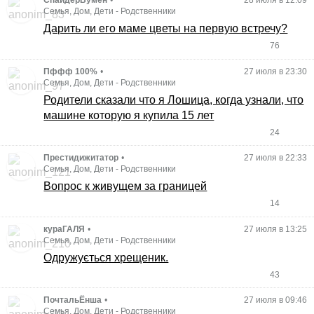
СпайдерВумен
•
28 июля в 12:09
Семья, Дом, Дети
-
Родственники
Дарить ли его маме цветы на первую встречу?
76
Пффф 100%
•
27 июля в 23:30
Семья, Дом, Дети
-
Родственники
Родители сказали что я Лошица, когда узнали, что
машине которую я купила 15 лет
24
Престидижитатор
•
27 июля в 22:33
Семья, Дом, Дети
-
Родственники
Вопрос к живущем за границей
14
кураГАЛЯ
•
27 июля в 13:25
Семья, Дом, Дети
-
Родственники
Одружується хрещеник.
43
ПочтальЁнша
•
27 июля в 09:46
Семья, Дом, Дети
-
Родственники