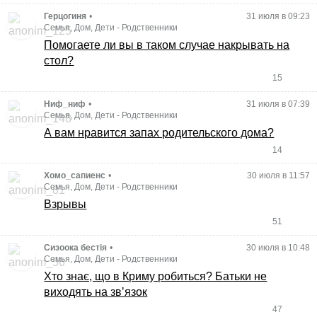
Герцогиня
•
31 июля в 09:23
Семья, Дом, Дети
-
Родственники
Помогаете ли вы в таком случае накрывать на
стол?
15
Ниф_ниф
•
31 июля в 07:39
Семья, Дом, Дети
-
Родственники
А вам нравится запах родительского дома?
14
Хомо_сапиенс
•
30 июля в 11:57
Семья, Дом, Дети
-
Родственники
Взрывы
51
Сизоока бестія
•
30 июля в 10:48
Семья, Дом, Дети
-
Родственники
Хто знає, що в Криму робиться? Батьки не
виходять на звʼязок
47