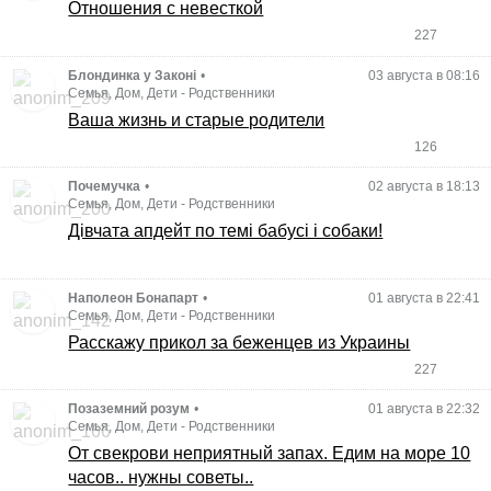
Отношения с невесткой
227
Блондинка у Законі
•
03 августа в 08:16
Семья, Дом, Дети
-
Родственники
Ваша жизнь и старые родители
126
Почемучка
•
02 августа в 18:13
Семья, Дом, Дети
-
Родственники
Дівчата апдейт по темі бабусі і собаки!
Наполеон Бонапарт
•
01 августа в 22:41
Семья, Дом, Дети
-
Родственники
Расскажу прикол за беженцев из Украины
227
Позаземний розум
•
01 августа в 22:32
Семья, Дом, Дети
-
Родственники
От свекрови неприятный запах. Едим на море 10
часов.. нужны советы..