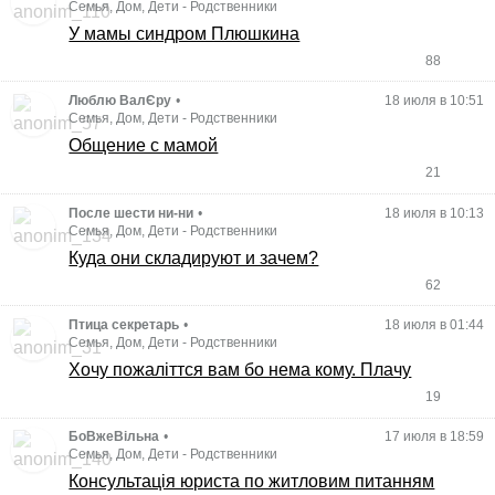
Семья, Дом, Дети
-
Родственники
У мамы синдром Плюшкина
88
Люблю ВалЄру
•
18 июля в 10:51
Семья, Дом, Дети
-
Родственники
Общение с мамой
21
После шести ни-ни
•
18 июля в 10:13
Семья, Дом, Дети
-
Родственники
Куда они складируют и зачем?
62
Птица секретарь
•
18 июля в 01:44
Семья, Дом, Дети
-
Родственники
Хочу пожаліттся вам бо нема кому. Плачу
19
БоВжеВільна
•
17 июля в 18:59
Семья, Дом, Дети
-
Родственники
Консультація юриста по житловим питанням