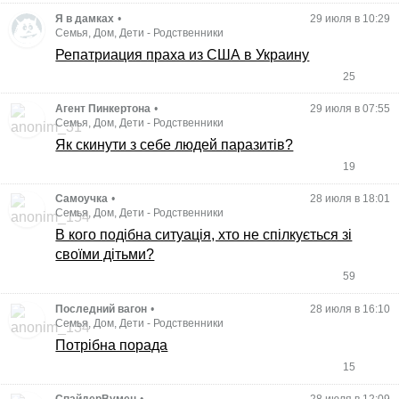
Я в дамках
•
29 июля в 10:29
Семья, Дом, Дети
-
Родственники
Репатриация праха из США в Украину
25
Агент Пинкертона
•
29 июля в 07:55
Семья, Дом, Дети
-
Родственники
Як скинути з себе людей паразитів?
19
Самоучка
•
28 июля в 18:01
Семья, Дом, Дети
-
Родственники
В кого подібна ситуація, хто не спілкується зі
своїми дітьми?
59
Последний вагон
•
28 июля в 16:10
Семья, Дом, Дети
-
Родственники
Потрібна порада
15