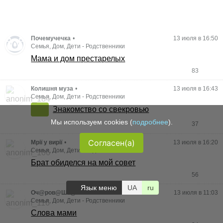
Почемучечка
•
13 июля в 16:50
Семья, Дом, Дети
-
Родственники
Мама и дом престарелых
83
Колишня муза
•
13 июля в 16:43
Семья, Дом, Дети
-
Родственники
Знакомство со свекровью
Мы используем cookies (
подробнее
).
37
Согласен(а)
Мрії у вирії
•
13 июля в 16:20
Семья, Дом, Дети
-
Родственники
Брат обиделся на мой совет
56
Язык меню
UA
ru
Оч@ров@Шк@
•
13 июля в 11:03
Семья, Дом, Дети
-
Родственники
Слова мами