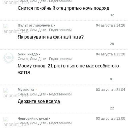
Семья, Дом, Дети
-
Родственники
Снится покойный отец третью ночь подряд
32
Пульт от линолеума
•
04 августа в 14:26
Семья, Дом, Дети
-
Родственники
Як реагувати на фантазії тата?
28
очки_ннадо
•
04 августа в 13:20
Семья, Дом, Дети
-
Родственники
Моєму синові 21 рік і в нього не має особистого
життя
81
•
Мурзилка
03 августа в 21:04
Семья, Дом, Дети
-
Родственники
Держите все всегда
22
Черговий по кухні
•
03 августа в 12:00
Семья, Дом, Дети
-
Родственники