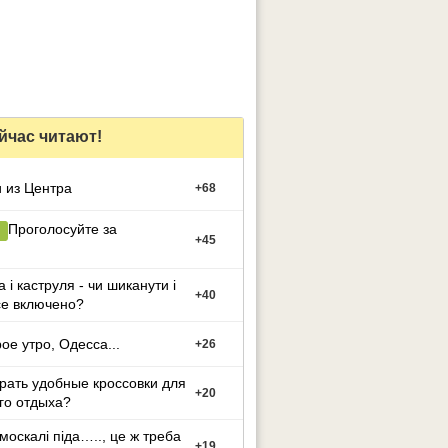
йчас читают!
 из Центра
+
68
Проголосуйте за
+
45
 і каструля - чи шиканути і
+
40
се включено?
ое утро, Одесса...
+
26
рать удобные кроссовки для
+
20
го отдыха?
 москалі піда….., це ж треба
+
19