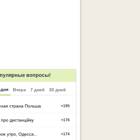
пулярные вопросы!
одня
Вчера
7 дней
30 дней
сная страна Польша
+
195
 про дистанційку
+
176
ое утро, Одесса...
+
174