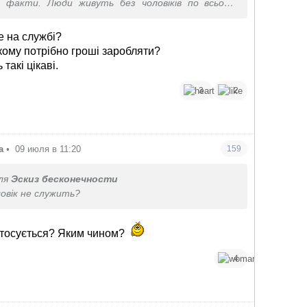
 факти. Люди живуть без чоловіків по всьому
шіть дичину.
е на службі?
якому потрібно гроші заробляти?
такі цікаві.
3
2
а
•
09 июля в 11:20
159
ля
Эскиз бесконечности
овік не служить?
стосується? Яким чином?
4