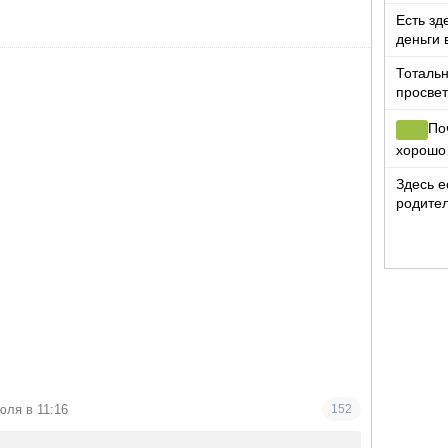
Есть зд
деньги 
цветов?
Тотальн
просвет
По
хорошо
Здесь е
родител
ты ниче
юля в 11:16
152