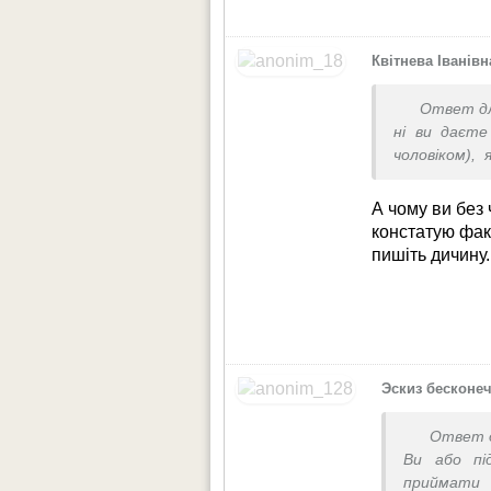
Квітнева Іванівн
Ответ д
ні ви даєте
чоловіком),
розумною не
Дах вже похо
А чому ви без
написати не
констатую факт
пишіть дичину.
Эскиз бесконе
Ответ 
Ви або пі
приймати 