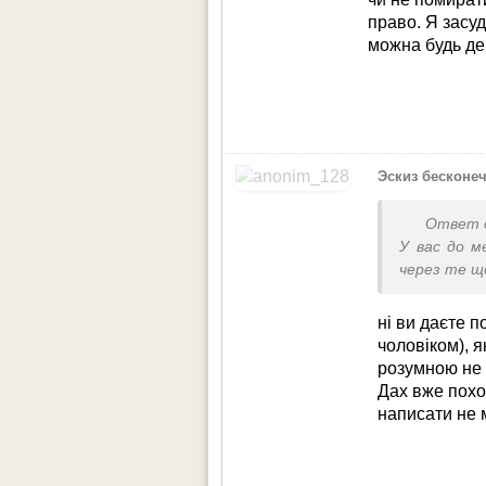
право. Я засуд
можна будь де
Эскиз бесконе
Ответ 
У вас до м
через те що
ні ви даєте п
чоловіком), я
розумною не 
Дах вже поход
написати не 