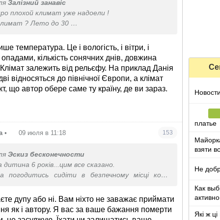
ля
Залізний занавіс
про плохой климат уже надоели !
климат ? Лето до 30
без морозов ?? Прошлую зиму было -9 максимум,
-25
ише температура. Це і вологість, і вітри, і
 температура
 з опадами, кількість сонячних днів, довжина
Се
 Клімат залежить від рельєфу. На приклад Данія
дві відносяться до північної Європи, а клімат
акт, що автор обере саме ту країну, де ви зараз.
Новости
платье
а
•
09 июля в 11:18
153
Майорка
взяти в
ля
Эскиз бесконечности
а дитина 6 років...цим все сказано.
Не добр
а погодитись сидіти в безпечному місці коли
сіх рве жопу, то можна і поради давати)
Как выб
активно
єте дупу або ні. Вам ніхто не заважає приймати
ння як і автору. Я вас за ваше бажання померти
Які ж ці
и, не засуджую. Їхати чи залишатись ваше