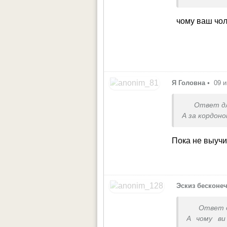
бажання п
залишатись
чому ваш чол
з дітьми. 
Я Головна
•
09 и
Ответ д
А за кордоно
Пока не выучит
Эскиз бесконе
Ответ 
А чому ви