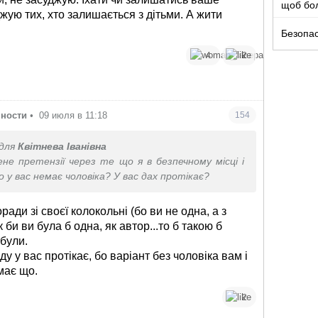
щоб бо
жую тих, хто залишається з дітьми. А жити
було
Безопа
4
2
чности
•
09 июля в 11:18
154
для
Квітнева Іванівна
ене претензії через те що я в безпечному місці і
 у вас немає чоловіка? У вас дах протікає?
оради зі своєї колокольні (бо ви не одна, а з
к би ви була б одна, як автор...то б такою б
були.
у у вас протікає, бо варіант без чоловіка вам і
має що.
2