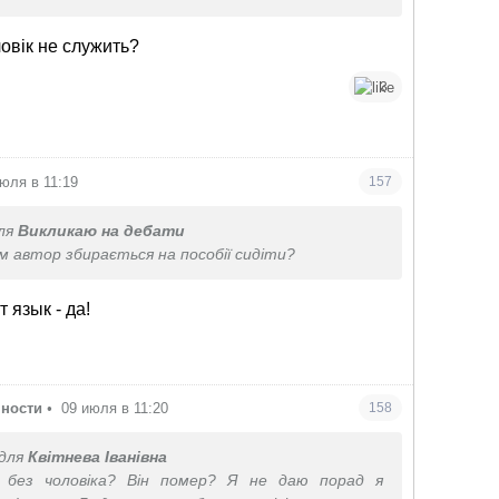
омерти чи не помирати, не засуджую. Їхати чи
 ваше право. Я засуджую тих, хто залишається
овік не служить?
А жити можна будь де
3
юля в 11:19
157
ля
Викликаю на дебати
м автор збирається на пособії сидіти?
 язык - да!
чности
•
09 июля в 11:20
158
для
Квітнева Іванівна
 без чоловіка? Він помер? Я не даю порад я