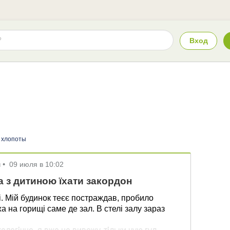
Вход
 хлопоты
м
•
09 июля в 10:02
 з дитиною їхати закордон
ці. Мій будинок теєє постраждав, пробило
 на горищі саме де зал. В стелі залу зараз