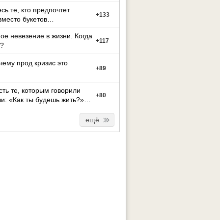
есь те, кто предпочтет
+
133
вместо букетов
ое невезение в жизни. Когда
+
117
?
чему прод кризис это
+
89
сть те, которым говорили
+
80
и: «Как ты будешь жить?»
го не мож
ещё