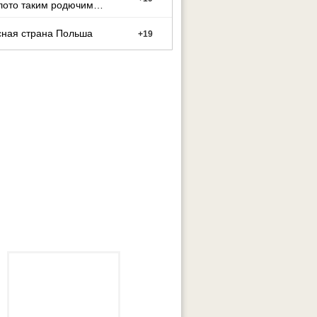
лото таким родючим
сная страна Польша
+
19