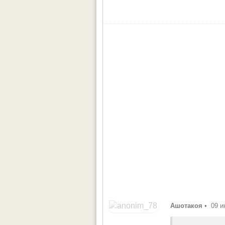
Ашотакоя
•
09 и