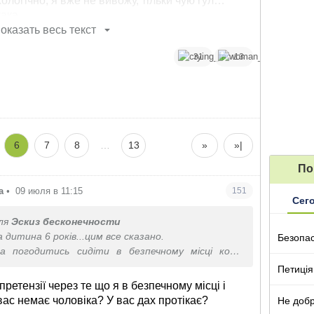
ологічно, я вже не вивожу, тільки чую гул
така.
банально боюся, не знаю англійської, боюся
оказать весь текст
ти в Польщу.
31
13
6
7
8
…
13
»
»|
По
а
•
09 июля в 11:15
151
Сег
ля
Эскиз бесконечности
а дитина 6 років...цим все сказано.
Безопа
а погодитись сидіти в безпечному місці коли
сіх рве жопу, то можна і поради давати)
Петиція
претензії через те що я в безпечному місці і
вас немає чоловіка? У вас дах протікає?
Не добр