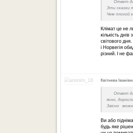
Ответ д
Эти сказки 
Чем плохой 
Зима почти 
когда везде 
Клімат це не л
Вот сейчас
кількість днів
світового дня.
і Норвегія оби
різний. І не ф
Квітнева Іванівн
Ответ д
ясно, доросл
Звісно можн
чоловік за в
Ви або підніма
будь яке ріше
чи не помират