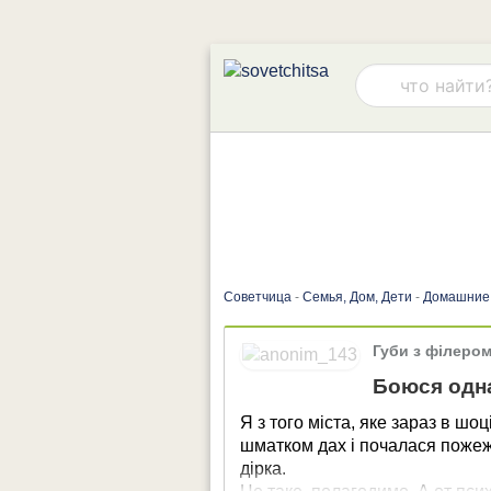
Советчица
-
Семья, Дом, Дети
-
Домашние
Губи з філеро
Боюся одна
Я з того міста, яке зараз в шо
шматком дах і почалася пожежа
дірка.