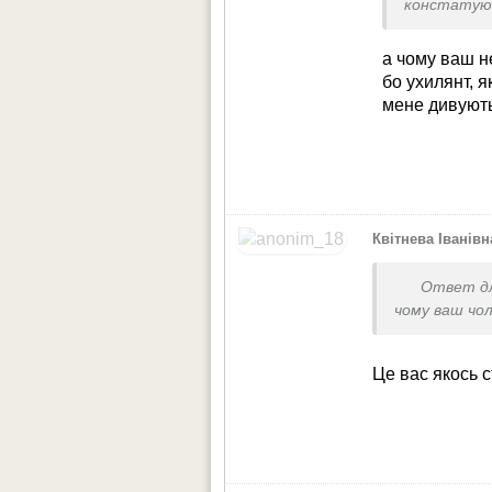
констатую
світі не пи
а чому ваш н
бо ухилянт, 
мене дивують 
Квітнева Іванівн
Ответ д
чому ваш чол
Це вас якось 