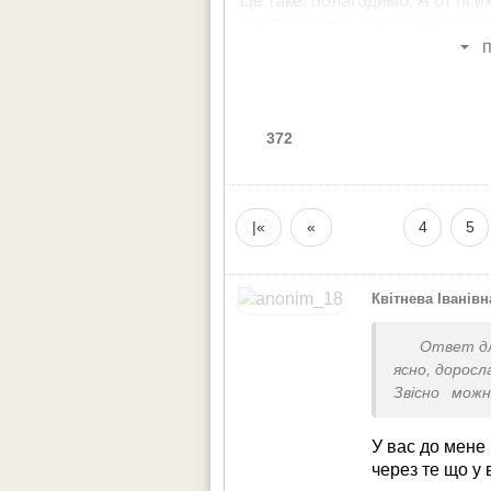
Це таке, полагодимо. А от псих
сирени і в мене вже панічна а
Прийшла думка виїхати, але я 
п
лагеря, боюся навіть сама їха
Підкажіть, що робити?
372
|«
«
4
5
Квітнева Іванівн
Ответ д
ясно, доросл
Звісно можн
чоловік за в
У вас до мене 
через те що у 