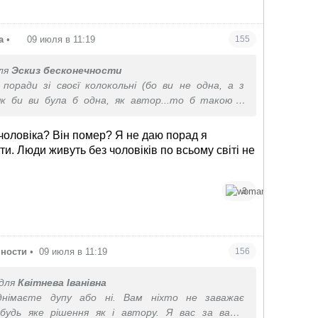
а
•
09 июля в 11:19
155
ля
Эскиз бесконечности
 поради зі своєї колокольні (бо ви не одна, а з
 як би ви була б одна, як автор...то б такою б
 були.
ду у вас протікає, бо варіант без чоловіка вам і
 чоловіка? Він помер? Я не даю порад я
 має що.
и. Люди живуть без чоловіків по всьому світі не
3
чности
•
09 июля в 11:19
156
для
Квітнева Іванівна
днімаєте дупу або ні. Вам ніхто не заважає
будь яке рішення як і автору. Я вас за ваше