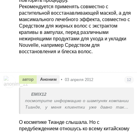
повторить процедуру.
Рекомендуется применять совместно с
растительной восстанавливающей маской, а для
максимального лечебного эффекта, совместно с
Средством для жирных волос с экстрактом
крапивы в ампулах, перед различными
нежирнящими продуктами для ухода и укладки
Nouvelle, например Средством для
восстановления и блеска волос.
автор
Аноним
•
03 апреля 2012
12
EMIX12
посмотрите информацию о шампунях компании
Тианде, у меня клиентки уже давно таких
проблем не знают, шампуни лечебные,
помогают. Если в вашем городе нет,
О косметике Тианде слышала. Но с
обращайтесь-помогу
предубеждением отношусь ко всему китайскому