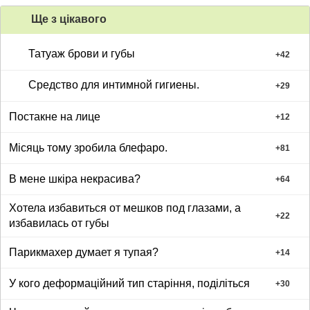
Ще з цiкавого
Татуаж брови и губы
+
42
Средство для интимной гигиены.
+
29
Постакне на лице
+
12
Місяць тому зробила блефаро.
+
81
В мене шкіра некрасива?
+
64
Хотела избавиться от мешков под глазами, а
+
22
избавилась от губы
Парикмахер думает я тупая?
+
14
У кого деформаційний тип старіння, поділіться
+
30