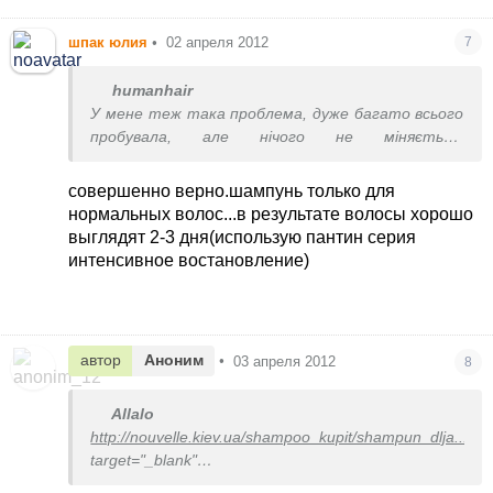
шпак юлия
•
02 апреля 2012
7
humanhair
У мене теж така проблема, дуже багато всього
пробувала, але нічого не міняється.
Оптимальний варіант щоб не шкодити своему
волоссю, перестаньте користуватися
совершенно верно.шампунь только для
шампунями від жирного волосся, купіть шампунь
нормальных волос...в результате волосы хорошо
нейтральний для щоденного миття, який
выглядят 2-3 дня(использую пантин серия
просто очищає і мийте голову почерез день, або
интенсивное востановление)
й кожен день, такий шампунь вам не зашкодить.
автор
Аноним
•
03 апреля 2012
8
Allalo
http://nouvelle.kiev.ua/shampoo_kupit/shampun_dlja...
"
target="_blank"
>
http://nouvelle.kiev.ua/shampoo_kupit/shampun_dlja...