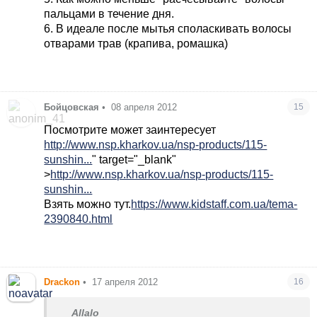
пальцами в течение дня.
6. В идеале после мытья споласкивать волосы
отварами трав (крапива, ромашка)
Бойцовская
•
08 апреля 2012
15
Посмотрите может заинтересует
http://www.nsp.kharkov.ua/nsp-products/115-
sunshin...
" target="_blank"
>
http://www.nsp.kharkov.ua/nsp-products/115-
sunshin...
Взять можно тут.
https://www.kidstaff.com.ua/tema-
2390840.html
Drackon
•
17 апреля 2012
16
Allalo