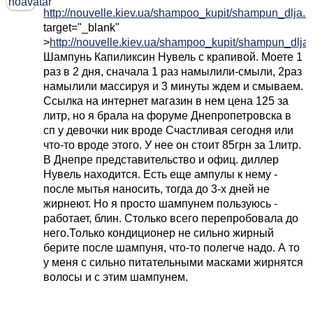
http://nouvelle.kiev.ua/shampoo_kupit/shampun_dlja...
target="_blank"
>
http://nouvelle.kiev.ua/shampoo_kupit/shampun_dlja..
Шампунь Капиликсин Нувель с крапивой. Моете 1
раз в 2 дня, сначала 1 раз намылили-смыли, 2раз
намылили массируя и 3 минуты ждем и смываем.
Ссылка на интернет магазин в нем цена 125 за
литр, но я брала на форуме Днепропетровска в
сп у девочки ник вроде Счастливая сегодня или
что-то вроде этого. У нее он стоит 85грн за 1литр.
В Днепре представительство и офиц. диллер
Нувель находится. Есть еще ампулы к нему -
после мытья наносить, тогда до 3-х дней не
жирнеют. Но я просто шампунем пользуюсь -
работает, блин. Столько всего перепробовала до
него.Только кондиционер не сильно жирный
берите после шампуня, что-то полегче надо. А то
у меня с сильно питательными масками жирнятся
волосы и с этим шампунем.