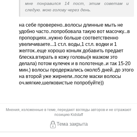
мне понравился 14 пост, этим советам и
следую. мою голову через день.
на себе проверено..волосы длинные мыть не
удобно часто..попробовала такую вот масочку...в
пропорциях..нужно больше соответственно
увеличиваете...1 ст.л. воды,1 ст.л. водки и 1
желток..еще хорошо коньяк добавить предает
блеска.втирать в кожу головы(я мазком это
делала) потом кулечек и в полотенце..и так 15-20
мин.) волосы продержались около5 дней..до этого
на второй уже жирнели..после маски волосы
оч.мягкие,шелковистые попробуйте))
Мнения, изложенные в теме, передают взгляды авторов и не отражают
позицию Kidstaff
Тема закрыта