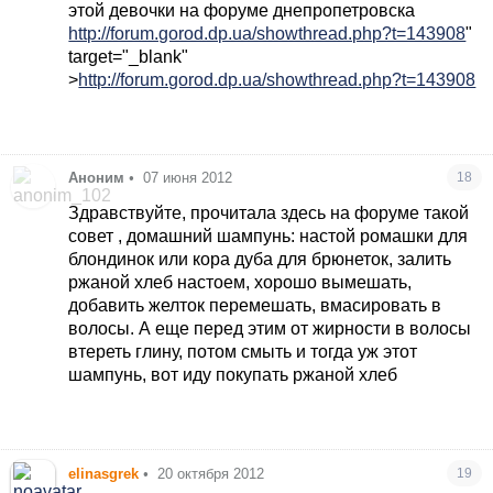
крапивой"..и можно поподробней про форум?
этой девочки на форуме днепропетровска
спасибо
http://forum.gorod.dp.ua/showthread.php?t=143908
"
target="_blank"
>
http://forum.gorod.dp.ua/showthread.php?t=143908
Аноним
•
07 июня 2012
18
Здравствуйте, прочитала здесь на форуме такой
совет , домашний шампунь: настой ромашки для
блондинок или кора дуба для брюнеток, залить
ржаной хлеб настоем, хорошо вымешать,
добавить желток перемешать, вмасировать в
волосы. А еще перед этим от жирности в волосы
втереть глину, потом смыть и тогда уж этот
шампунь, вот иду покупать ржаной хлеб
elinasgrek
•
20 октября 2012
19