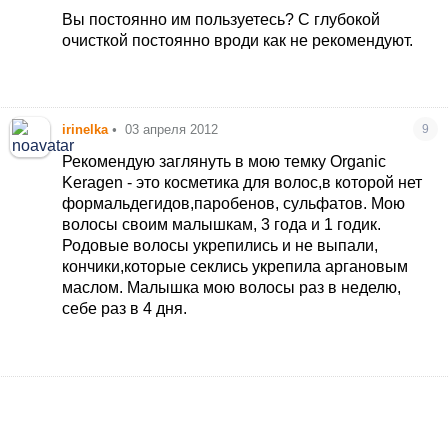
Шампунь Капиликсин Нувель с крапивой. Моете 1
Вы постоянно им пользуетесь? С глубокой
раз в 2 дня, сначала 1 раз намылили-смыли, 2раз
очисткой постоянно вроди как не рекомендуют.
намылили массируя и 3 минуты ждем и смываем.
Ссылка на интернет магазин в нем цена 125 за
литр, но я брала на форуме Днепропетровска в
сп у девочки ник вроде Счастливая сегодня или
irinelka
•
03 апреля 2012
9
что-то вроде этого. У нее он стоит 85грн за
1литр. В Днепре представительство и офиц.
Рекомендую заглянуть в мою темку Organic
диллер Нувель находится. Есть еще ампулы к
Keragen - это косметика для волос,в которой нет
нему - после мытья наносить, тогда до 3-х дней
формальдегидов,паробенов, сульфатов. Мою
не жирнеют. Но я просто шампунем пользуюсь -
волосы своим малышкам, 3 года и 1 годик.
работает, блин. Столько всего перепробовала
Родовые волосы укрепились и не выпали,
до него.Только кондиционер не сильно жирный
кончики,которые секлись укрепила аргановым
берите после шампуня, что-то полегче надо. А
маслом. Малышка мою волосы раз в неделю,
то у меня с сильно питательными масками
себе раз в 4 дня.
жирнятся волосы и с этим шампунем.