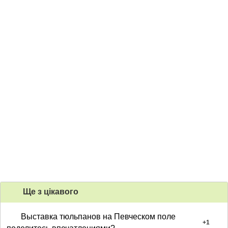
Ще з цiкавого
Выставка тюльпанов на Певческом поле
+
1