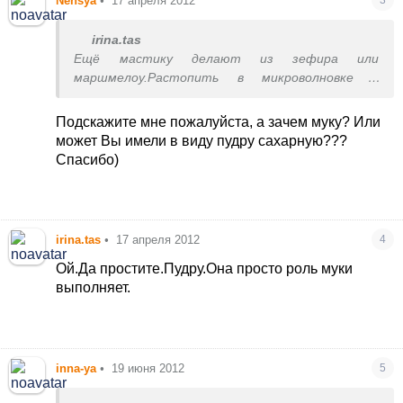
Nensya
•
17 апреля 2012
irina.tas
Ещё мастику делают из зефира или
маршмелоу.Растопить в микроволновке и
добавить муку и краситель.
Подскажите мне пожалуйста, а зачем муку? Или
может Вы имели в виду пудру сахарную???
Спасибо)
irina.tas
•
17 апреля 2012
4
Ой.Да простите.Пудру.Она просто роль муки
выполняет.
inna-ya
•
19 июня 2012
5