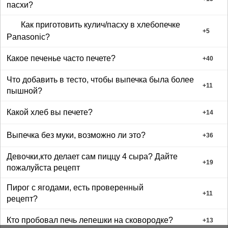
пасхи?
Полученные кружки выложить в ряд так, чтобы
один кружок находил на краешек другого.
Как приготовить кулич/пасху в хлебопечке
Свернуть полученный ряд кружочков в трубочку,
+
5
Panasonic?
начиная с первого, выложенного кружка.
У полученного бутончика расправить
Какое печенье часто печете?
+
40
лепесточки и оставить подсыхать.
Длялистика(взять мастику зеленого цвета),
Что добавить в тесто, чтобы выпечка была более
нужно вырезать кружочек и при помощи ножа
+
11
пышной?
сделать прожилки.
Придать форму листика и оставить
Какой хлеб вы печете?
+
14
подсохнуть.
Подсохшими изделиями из мастики можно
Выпечка без муки, возможно ли это?
украшать торты и другую сладкую выпечку.
+
36
Девочки,кто делает сам пиццу 4 сыра? Дайте
+
19
пожалуйста рецепт
Пирог с ягодами, есть проверенный
+
11
рецепт?
Кто пробовал печь лепешки на сковородке?
+
13