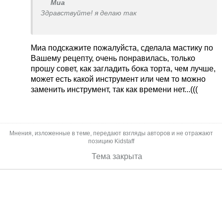
Миа
Здравствуйте! я делаю так
Состав
Миа подскажите пожалуйста, сделала мастику по
сахарная пудра - 500 г,
Вашему рецепту, очень понравилась, только
желатин - 10 г,
прошу совет, как загладить бока торта, чем лучше,
вода - 1/3 стакана,
может есть какой инструмент или чем то можно
лимонная кислота - на кончике ножа
заменить инструмент, так как времени нет...(((
Приготовление
Желатин замочить в холодной кипяченой воде
Мнения, изложенные в теме, передают взгляды авторов и не отражают
на 1-1,5 часа и оставить набухать.
позицию Kidstaff
Набухший желатин растопить на водяной бане
Тема закрыта
до полного растворения, добавить лимонную
кислоту и охладить.
Сахарную пудру просеять, насыпать горкой, в
середине сделать углубление, влить желатин с
лимонной кислотой и быстро перемешать до
однородной белой массы.
Сахарная мастика очень пластична.