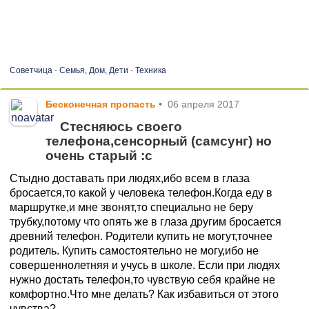
Советчица
-
Семья, Дом, Дети
-
Техника
Бесконечная пропасть
•
06 апреля 2017
Стесняюсь своего
телефона,сенсорный (самсунг) но
очень старый :с
Стыдно доставать при людях,ибо всем в глаза
бросается,то какой у человека телефон.Когда еду в
маршрутке,и мне звонят,то специально не беру
трубку,потому что опять же в глаза другим бросается
древний телефон. Родители купить не могут,точнее
родитель. Купить самостоятельно не могу,ибо не
совершеннолетняя и учусь в школе. Если при людях
нужно достать телефон,то чувствую себя крайне не
комфортно.Что мне делать? Как избавиться от этого
чувства?