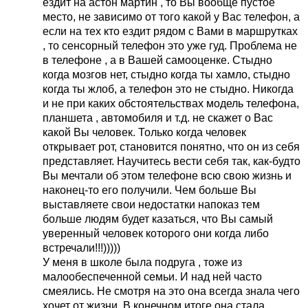
ездит на астон мартин , то Вы вообще пустое
место, не зависимо от того какой у Вас телефон, а
если на тех кто ездит рядом с Вами в маршрутках
, то сенсорный телефон это уже гуд. Проблема не
в телефоне , а в Вашей самооценке. Стыдно
когда мозгов нет, стыдно когда ты хамло, стыдно
когда ты жлоб, а телефон это не стыдно. Никогда
и не при каких обстоятельствах модель телефона,
планшета , автомобиля и т.д. не скажет о Вас
какой Вы человек. Только когда человек
открывает рот, становится понятно, что он из себя
представляет. Научитесь вести себя так, как-будто
Вы мечтали об этом телефоне всю свою жизнь и
наконец-то его получили. Чем больше Вы
выставляете свои недостатки напоказ тем
больше людям будет казаться, что Вы самый
уверенный человек которого они когда либо
встречали!!!)))))
У меня в школе была подруга , тоже из
малообеспеченной семьи. И над ней часто
смеялись. Не смотря на это она всегда знала чего
хочет от жизни. В конечном итоге она стала