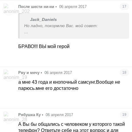
После шести ни-ни
•
06 апреля 2017
17
Jack_Daniels
Но ладно, покормлю Вас. мой совет:
чтобы не стесняться своего телефона- просто
выключайте его перед тем, как сесть в
БРАВО!!! ВЫ мой герой
общественный транспорт. не берите его с
собой, пользуйтесь только дома, пока никто не
видит. ведь действительно, очень стремно, что
у вас лоховской смартфон. все над ним
Рву и мечу
•
06 апреля 2017
18
ухмыляются и считают вас нищебродом. своим
телефоном вы явно показываете, что
а мне 43 года и кнопочный самсунг.Вообще не
находитесь ниже большинства, у которых через
парюсь.мне его достаточно
одного айфон.
поэтому лучше вообще никуда не ходить,
запритесь дома и станьте хиккой, начните
упарываться просмотром аниме, пусть ваш
Рябушка Ку
•
06 апреля 2017
19
родитель раз в неделю приходит и приносит
А Вы бы общались с человеком у которого такой
вам еду в полуфабрикатах и выносит мусор.
телефон? Ответьте себе на этот вопрос и для
ибо жизнь бессмысленна и беспощадна без