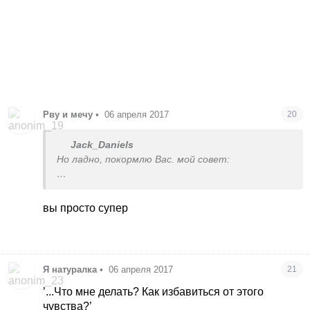
Рву и мечу
•
06 апреля 2017
20
Jack_Daniels
Но ладно, покормлю Вас. мой совет:
чтобы не стесняться своего телефона- просто
выключайте его перед тем, как сесть в
вы просто супер
общественный транспорт. не берите его с
собой, пользуйтесь только дома, пока никто не
видит. ведь действительно, очень стремно, что
у вас лоховской смартфон. все над ним
Я натуралка
•
06 апреля 2017
21
ухмыляются и считают вас нищебродом. своим
телефоном вы явно показываете, что
’...Что мне делать? Как избавиться от этого
находитесь ниже большинства, у которых через
чувства?’