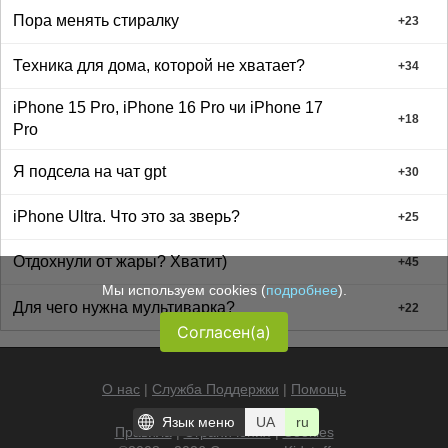
Пора менять стиралку
+
23
Техника для дома, которой не хватает?
+
34
iPhone 15 Pro, iPhone 16 Pro чи iPhone 17
+
18
Pro
Я подсела на чат gpt
+
30
iPhone Ultra. Что это за зверь?
+
25
Отдохнули от жары? Хватит)
+
45
Мы используем cookies (
подробнее
).
Для чего нужна мультиварка?
+
22
Согласен(а)
О нас
|
Служба Поддержки
|
Помощь
Язык меню
UA
ru
Правила
|
Ограничения
|
Cookies