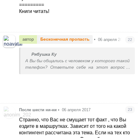
одного айфон.
=========
поэтому лучше вообще никуда не ходить,
Книги читать!
запритесь дома и станьте хиккой, начните
упарываться просмотром аниме, пусть ваш
родитель раз в неделю приходит и приносит
вам еду в полуфабрикатах и выносит мусор.
автор
Бесконечная пропасть
•
06 апреля 2017
22
ибо жизнь бессмысленна и беспощадна без
хорошего телефона.
Рябушка Ку
А Вы бы общались с человеком у которого такой
телефон? Ответьте себе на этот вопрос и
для себя все поймете.
После шести ни-ни
•
06 апреля 2017
23
Странно, что Вас не смущает тот факт , что Вы
ездите в маршрутках. Зависит от того на какой
контингент рассчитана эта тема. Если на тех кто