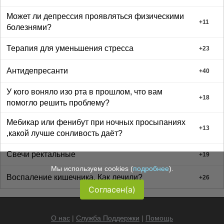
Может ли депрессия проявляться физическими
+
11
болезнями?
Терапия для уменьшения стресса
+
23
Антидепресанти
+
40
У кого воняло изо рта в прошлом, что вам
+
18
помогло решить проблему?
Мебикар или фенибут при ночных просыпаниях
+
13
,какой лучше сонливость даёт?
Свечи ректальные
+
19
Мы используем cookies (
подробнее
).
Воспаление кишечника. Как лечили?
+
26
Согласен(а)
О нас
|
Служба Поддержки
|
Помощь