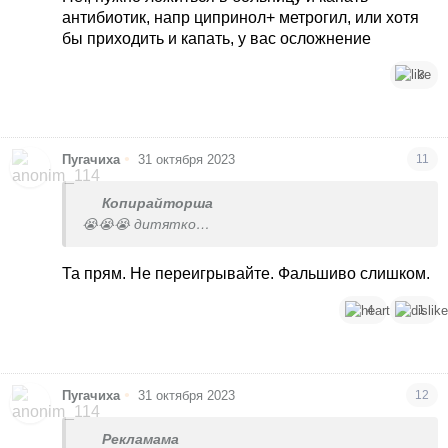
антибиотик, напр ципринол+ метрогил, или хотя
бы приходить и капать, у вас осложнение
3
•
Пугачиха
31 октября 2023
11
Копирайторша
😭😭😭 дитятко…
Та прям. Не переигрывайте. Фальшиво слишком.
4
1
•
Пугачиха
31 октября 2023
12
Рекламама