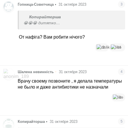
Гопница-Советчица
•
31 октября 2023
3
Копирайторша
😭😭😭 дитятко…
От нафіга? Вам робити нічого?
2
15
•
Шалена невинність
31 октября 2023
4
Врачу своему позвоните , я делала температуры
не было и даже антибиотики не назначали
2
Копирайторша
•
31 октября 2023
5