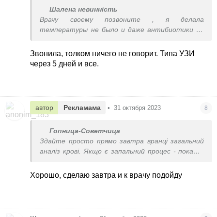
Шалена невинність
Врачу своему позвоните , я делала
температуры не было и даже антибиотики не
назначали
Звонила, толком ничего не говорит. Типа УЗИ
через 5 дней и все.
автор
Рекламама
•
31 октября 2023
8
Гопница-Советчица
Здайте просто прямо завтра вранці загальний
аналіз крові. Якщо є запальний процес - покаже.
Тоді одразу до лікаря.
Якщо аналіз в нормі - то нічого страшного,
Хорошо, сделаю завтра и к врачу подойду
просто така реакція організму.