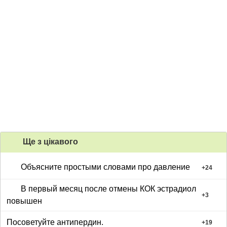
Ще з цiкавого
Объясните простыми словами про давление
+
24
В первый месяц после отмены КОК эстрадиол
+
3
повышен
Посоветуйте антипердин.
+
19