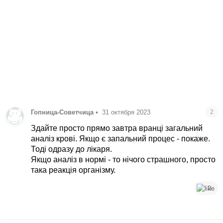
Гопница-Советчица
•
31 октября 2023
2
Здайте просто прямо завтра вранці загальний
аналіз крові. Якщо є запальний процес - покаже.
Тоді одразу до лікаря.
Якщо аналіз в нормі - то нічого страшного, просто
така реакція організму.
3