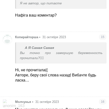
Я не автор, що питаєте
Нафіга ваш коментар?
Копирайторша
•
31 октября 2023
15
А Я Самая Самая
Вы точно про замершую беременность
прочитали?🤦‍♀️
Ні, не прочитала((
Авторе, беру свої слова назад! Вибачте будь
ласка…
Молчунья
•
31 октября 2023
16