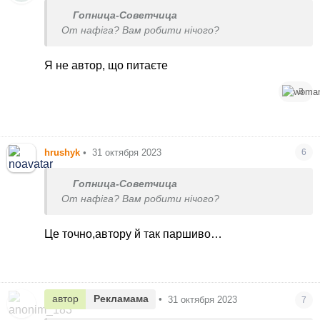
Гопница-Советчица
От нафіга? Вам робити нічого?
Я не автор, що питаєте
3
hrushyk
•
31 октября 2023
6
Гопница-Советчица
От нафіга? Вам робити нічого?
Це точно,автору й так паршиво…
автор
Рекламама
•
31 октября 2023
7