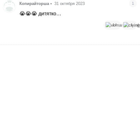
Копирайторша
•
31 октября 2023
1
😭😭😭 дитятко…
14
1