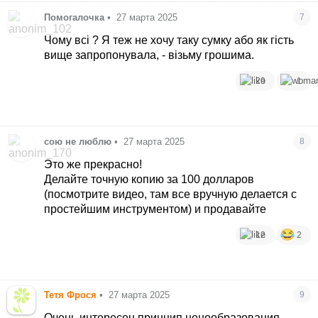
Помогалочка
•
27 марта 2025
7
Чому всі ? Я теж не хочу таку сумку або як гість
вище запропонувала, - візьму грошима.
29
1
сою не люблю
•
27 марта 2025
8
Это же прекрасно!
Делайте точную копию за 100 долларов
(посмотрите видео, там все вручную делается с
простейшим инструментом) и продавайте
12
2
Тетя Фрося
•
27 марта 2025
9
Очень интересен принцип ценообразования.