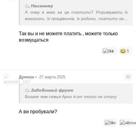
Наизнанку
А чому я маю за це платити? Утримувати їх
магазини, їх працівників, їх родини, платити за їх
рекламу, збагачувати саму індустрію? Вони
можуть оцінювати свою працю навіть в мільйон
Так вы и не можете платить
, можете только
долларів, мені це для чого? Вам це для чого?
возмущаться
Глобально що це змінює?
11
5
Дуняша
•
27 марта 2025
22
Забобонний фрукт
Богаче чем семья Арно я от этого не стану
А ви пробували?
5
2