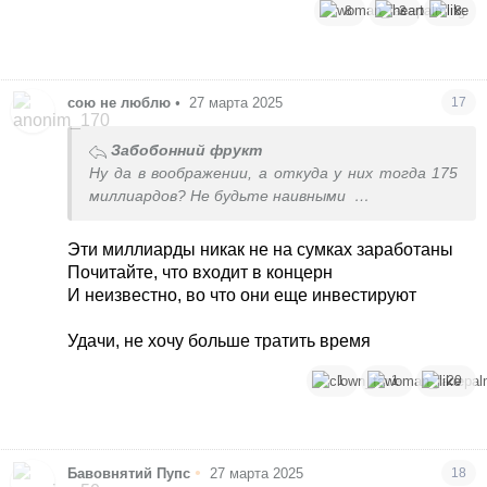
8
3
8
сою не люблю
•
27 марта 2025
17
Забобонний фрукт
Ну да в воображении, а откуда у них тогда 175
миллиардов? Не будьте наивными
Вам продают бусы с 5000% маржой
Эти миллиарды никак не на сумках заработаны
Почитайте, что входит в концерн
И неизвестно, во что они еще инвестируют
Удачи, не хочу больше тратить время
1
1
20
•
Бавовнятий Пупс
27 марта 2025
18