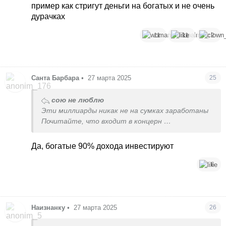
Удачи, не хочу больше тратить время
пример как стригут деньги на богатых и не очень
дурачках
11
11
2
Санта Барбара
•
27 марта 2025
25
сою не люблю
Эти миллиарды никак не на сумках заработаны
Почитайте, что входит в концерн
И неизвестно, во что они еще инвестируют
Да, богатые 90% дохода инвестируют
Удачи, не хочу больше тратить время
6
Наизнанку
•
27 марта 2025
26