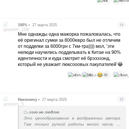
21
9
100%
•
27 марта 2025
14
Мне однажды одна мажорка пожаловалась, что
её оригинал сумки за 8000евро был не отличим
от подделки за 6000грн с 7км-тра)))) мол, ’эти
нелюди научились подделывать в Китае на 90%
идентичности и куда смотрит её брэээээнд,
который не уважает люксооовых пакупателей’😂
7
4
30
1
Наизнанку
•
27 марта 2025
15
сою не люблю
Это ценообразование в воображении автора.
Там только ручной работы много часов, не