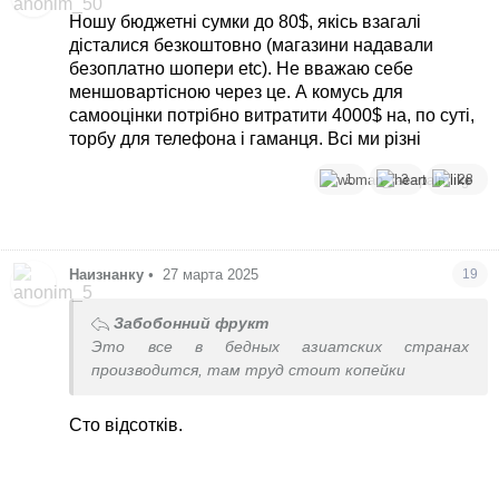
Ношу бюджетні сумки до 80$, якісь взагалі
дісталися безкоштовно (магазини надавали
безоплатно шопери etc). Не вважаю себе
меншовартісною через це. А комусь для
самооцінки потрібно витратити 4000$ на, по суті,
торбу для телефона і гаманця. Всі ми різні
1
3
28
Наизнанку
•
27 марта 2025
19
Забобонний фрукт
Это все в бедных азиатских странах
производится, там труд стоит копейки
Сто відсотків.