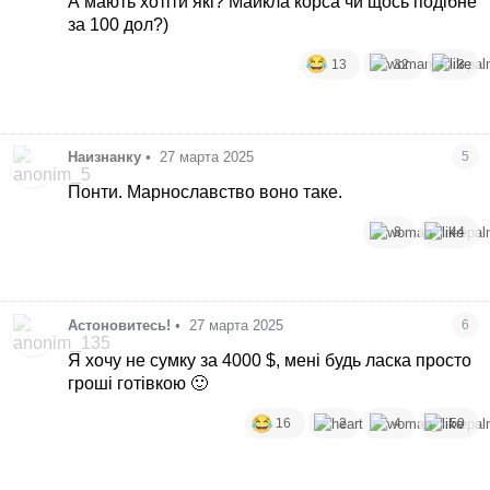
А мають хотіти які? Майкла корса чи щось подібне
за 100 дол?)
13
32
3
Наизнанку
•
27 марта 2025
5
Понти. Марнославство воно таке.
8
44
Астоновитесь!
•
27 марта 2025
6
Я хочу не сумку за 4000 $, мені будь ласка просто
гроші готівкою 🙂
16
2
4
50