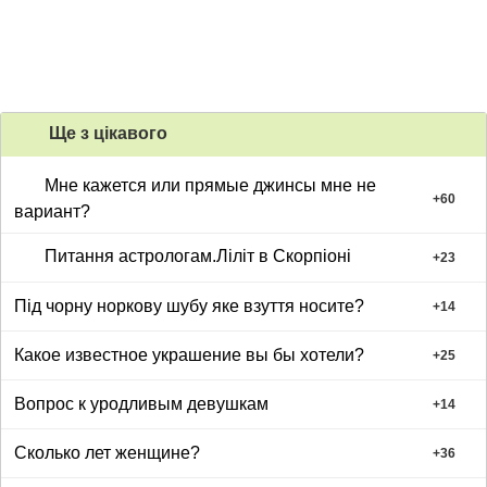
Ще з цiкавого
Мне кажется или прямые джинсы мне не
+
60
вариант?
Питання астрологам.Ліліт в Скорпіоні
+
23
Під чорну норкову шубу яке взуття носите?
+
14
Какое известное украшение вы бы хотели?
+
25
Вопрос к уродливым девушкам
+
14
Сколько лет женщине?
+
36