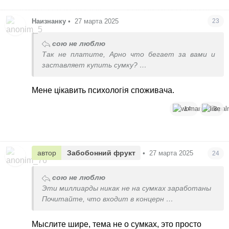
Наизнанку
•
27 марта 2025
23
сою не люблю
Так не платите, Арно что бегает за вами и
заставляет купить сумку?
Даже если у вас есть деньги, вам никто ту же
биркин не продаст
Мене цікавить психологія споживача.
Только через байера (или на аукционе, с рук)
14
3
автор
Забобонний фрукт
•
27 марта 2025
24
сою не люблю
Эти миллиарды никак не на сумках заработаны
Почитайте, что входит в концерн
И неизвестно, во что они еще инвестируют
Мыслите шире, тема не о сумках, это просто