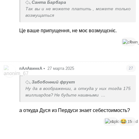
Санта Барбара
Так вы и не можете платить
, можете только
возмущаться
Це ваше припущення, не моє возмущєніє.
4
пАлАвинкА
•
27 марта 2025
27
Забобонний фрукт
Ну да в воображении, а откуда у них тогда 175
миллиардов? Не будьте наивными
Вам продают бусы с 5000% маржой
а откуда Дуся из Пердуси знает себестоимость?
1
15