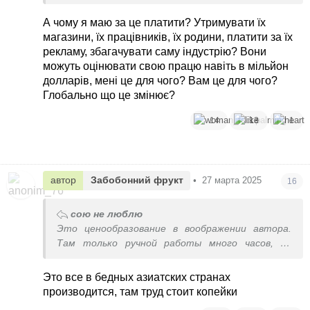
говоря уже о материалах
Плюс большие рекламные расходы, содержание
А чому я маю за це платити? Утримувати їх
магазинов и т.п.
магазини, їх працівників, їх родини, платити за їх
рекламу, збагачувати саму індустрію? Вони
можуть оцінювати свою працю навіть в мільйон
долларів, мені це для чого? Вам це для чого?
Глобально що це змінює?
14
13
1
автор
Забобонний фрукт
•
27 марта 2025
16
сою не люблю
Это ценообразование в воображении автора.
Там только ручной работы много часов, не
говоря уже о материалах
Плюс большие рекламные расходы, содержание
Это все в бедных азиатских странах
магазинов и т.п.
производится, там труд стоит копейки