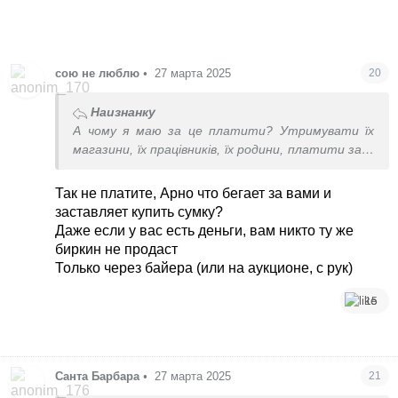
сою не люблю
•
27 марта 2025
20
Наизнанку
А чому я маю за це платити? Утримувати їх
магазини, їх працівників, їх родини, платити за їх
рекламу, збагачувати саму індустрію? Вони
можуть оцінювати свою працю навіть в мільйон
Так не платите, Арно что бегает за вами и
долларів, мені це для чого? Вам це для чого?
заставляет купить сумку?
Глобально що це змінює?
Даже если у вас есть деньги, вам никто ту же
биркин не продаст
Только через байера (или на аукционе, с рук)
15
Санта Барбара
•
27 марта 2025
21