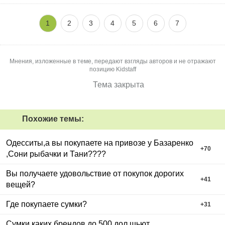
1
2
3
4
5
6
7
Мнения, изложенные в теме, передают взгляды авторов и не отражают
позицию Kidstaff
Тема закрыта
Похожие темы:
Одесситы,а вы покупаете на привозе у Базаренко
+
70
,Сони рыбачки и Тани????
Вы получаете удовольствие от покупок дорогих
+
41
вещей?
Где покупаете сумки?
+
31
Сумки каких брендов до 500 дол шьют