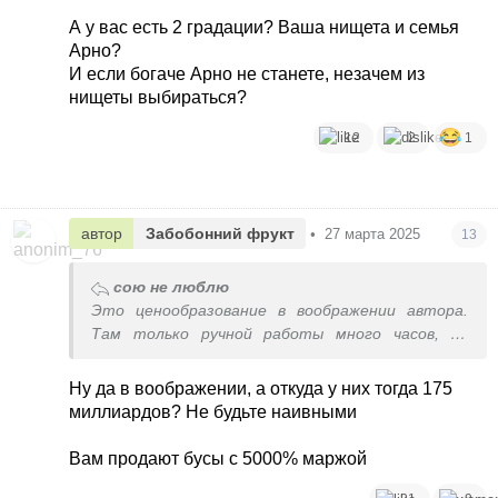
А у вас есть 2 градации? Ваша нищета и семья
Арно?
И если богаче Арно не станете, незачем из
нищеты выбираться?
12
2
1
автор
Забобонний фрукт
•
27 марта 2025
13
сою не люблю
Это ценообразование в воображении автора.
Там только ручной работы много часов, не
говоря уже о материалах
Плюс большие рекламные расходы, содержание
Ну да в воображении, а откуда у них тогда 175
магазинов и т.п.
миллиардов? Не будьте наивными
Вам продают бусы с 5000% маржой