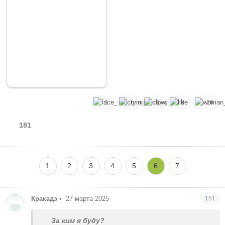
1
1
3
8
26
181
1
2
3
4
5
6
7
Кракадэ
•
27 марта 2025
151
За ким я буду?