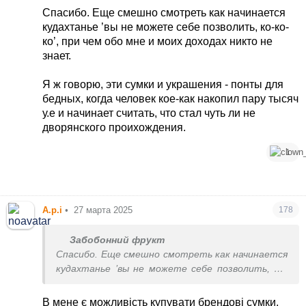
Спасибо. Еще смешно смотреть как начинается
кудахтанье ’вы не можете себе позволить, ко-ко-
ко’, при чем обо мне и моих доходах никто не
знает.
Я ж говорю, эти сумки и украшения - понты для
бедных, когда человек кое-как накопил пару тысяч
у.е и начинает считать, что стал чуть ли не
дворянского проихождения.
1
А.р.і
•
27 марта 2025
178
Забобонний фрукт
Спасибо. Еще смешно смотреть как начинается
кудахтанье ’вы не можете себе позволить, ко-
ко-ко’, при чем обо мне и моих доходах никто не
знает.
В мене є можливість купувати брендові сумки.