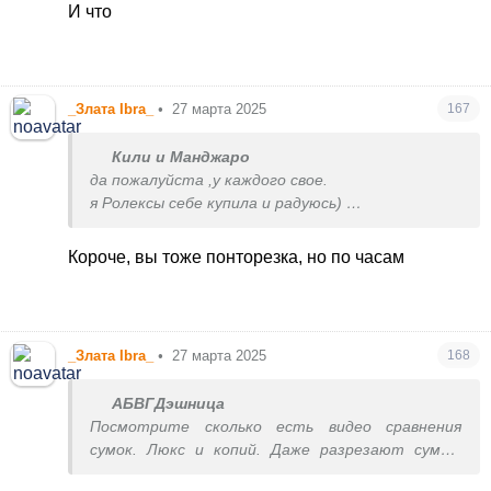
И что
_Злата Ibra_
•
27 марта 2025
167
Кили и Манджаро
да пожалуйста ,у каждого свое.
я Ролексы себе купила и радуюсь)
зашла в LV за сумкой - не купила, пощупала,
посмотрела - качество никак не тянет на ту
Короче, вы тоже понторезка, но по часам
сумму, что просят)
лучше уж часы
_Злата Ibra_
•
27 марта 2025
168
АБВГДэшница
Посмотрите сколько есть видео сравнения
сумок. Люкс и копий. Даже разрезают сумки.
Что такого сверх сложного изготовить