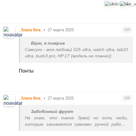
носити їх і досі, навіть через 10+ років)
2
1
_Злата Ibra_
•
27 марта 2025
165
Вірю, я повірив
Самсунг - моя любовь) S25 ultra, watch ultra, tab10
ultra, buds3 pro, HP 17’ (модель не помню))
Понты
_Злата Ibra_
•
27 марта 2025
166
Забобонний фрукт
Не знаю, что такое Эрмэ) но есть люди,
которые занимается сумками ручной работы
намного качественнее