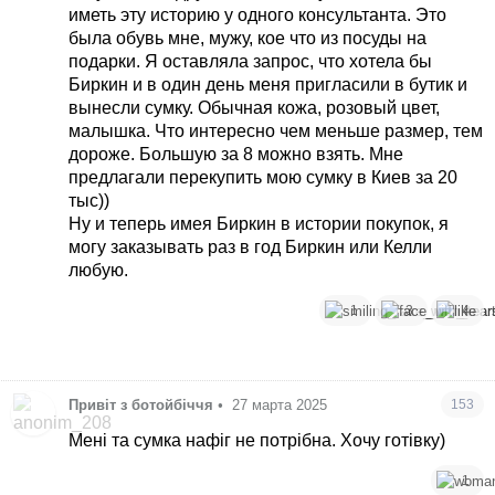
лимитированные, из стоимость может быть
иметь эту историю у одного консультанта. Это
свыше 100 тыс. Ну а если вы принцесса какая
была обувь мне, мужу, кое что из посуды на
или звезда мировой величины, Хермес может
подарки. Я оставляла запрос, что хотела бы
лично тебе сшить сумку и вынести в синей
Биркин и в один день меня пригласили в бутик и
коробке, и именно это и считается роскошью и
вынесли сумку. Обычная кожа, розовый цвет,
эксклюзивом.
малышка. Что интересно чем меньше размер, тем
дороже. Большую за 8 можно взять. Мне
предлагали перекупить мою сумку в Киев за 20
тыс))
Ну и теперь имея Биркин в истории покупок, я
могу заказывать раз в год Биркин или Келли
любую.
1
3
4
Привіт з ботойбіччя
•
27 марта 2025
153
Мені та сумка нафіг не потрібна. Хочу готівку)
1