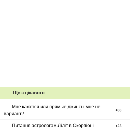
Ще з цiкавого
Мне кажется или прямые джинсы мне не
+
60
вариант?
Питання астрологам.Ліліт в Скорпіоні
+
23