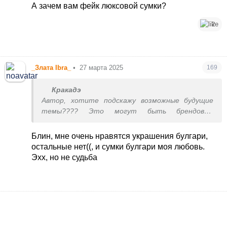
качественную подделку любой сумки? И да, я не
А зачем вам фейк люксовой сумки?
топлю за то чтобы носить подделки.
2
_Злата Ibra_
•
27 марта 2025
169
Кракадэ
Автор, хотите подскажу возможные будущие
темы???? Это могут быть брендовые
украшения - Картье, Ван Клиф, Граф и Булгари.
Создайте тему, с посылом - кто эти люди, что
Блин, мне очень нравятся украшения булгари,
покупают гвоздь Картье за 8 тыс, когда на
остальные нет((, и сумки булгари моя любовь.
рынке можно купить люкс копию ( с того же
Эхх, но не судьба
завода, разумеется!) за 100 баксов. Ааа,
кстати, вы видели китайские копии Ролексов?
Тоже же не отличить!! В общем, работы не
початый край! Удачи!