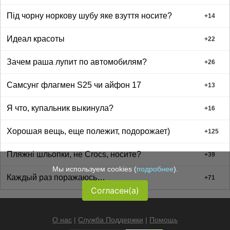
Під чорну норкову шубу яке взуття носите?
+
14
Идеал красоты
+
22
Зачем раша лупит по автомобилям?
+
26
Самсунг флагмен S25 чи айфон 17
+
13
Я что, купальник выкинула?
+
16
Хорошая вещь, еще полежит, подорожает)
+
125
Пляжні шльопки, не Crocs, носите?
+
39
Мы используем cookies (
подробнее
).
Каждый раз поражаюсь…
+
71
Согласен(а)
О нас
|
Служба Поддержки
|
Помощь