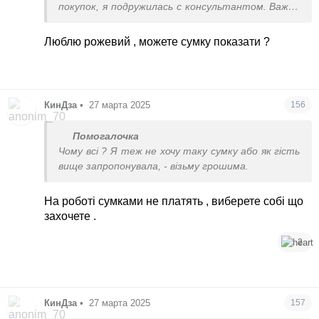
покупок, я подружилась с консультантом. Важно
иметь эту историю у одного консультанта.
Это была обувь мне, мужу, кое что из посуды на
Люблю рожевий , можете сумку показати ?
подарки. Я оставляла запрос, что хотела бы
Биркин и в один день меня пригласили в бутик и
вынесли сумку. Обычная кожа, розовый цвет,
малышка. Что интересно чем меньше размер,
КинДза
•
27 марта 2025
156
тем дороже. Большую за 8 можно взять. Мне
предлагали перекупить мою сумку в Киев за 20
Помогалочка
тыс))
Чому всі ? Я теж не хочу таку сумку або як гість
Ну и теперь имея Биркин в истории покупок, я
вище запропонувала, - візьму грошима.
могу заказывать раз в год Биркин или Келли
любую.
На роботі сумками не платять , виберете собі що
захочете .
2
КинДза
•
27 марта 2025
157