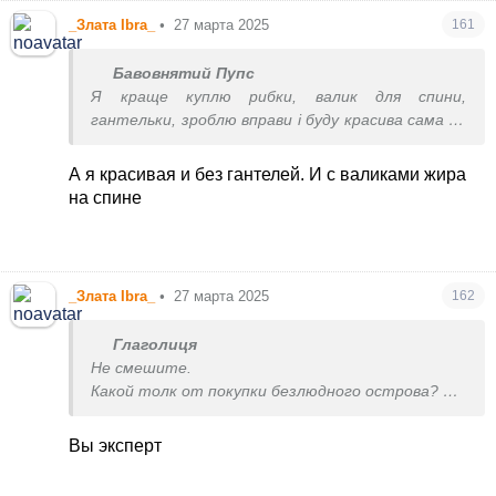
_Злата Ibra_
•
27 марта 2025
161
Бавовнятий Пупс
Я краще куплю рибки, валик для спини,
гантельки, зроблю вправи і буду красива сама по
собі
А не працюватиму рік заради красивої
торби
А я красивая и без гантелей. И с валиками жира
на спине
_Злата Ibra_
•
27 марта 2025
162
Глаголиця
Не смешите.
Какой толк от покупки безлюдного острова?
Те кто их покупает никогда даже туда не
ездят.
Вы эксперт