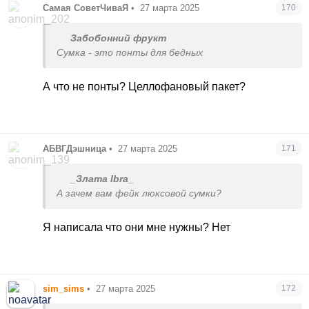
Самая СоветЧиваЯ
•
27 марта 2025
170
Забобонний фрукт
Сумка - это понты для бедных
А что не понты? Целлофановый пакет?
АБВГДэшница
•
27 марта 2025
171
_Злата Ibra_
А зачем вам фейк люксовой сумки?
Я написала что они мне нужны? Нет
sim_sims
•
27 марта 2025
172