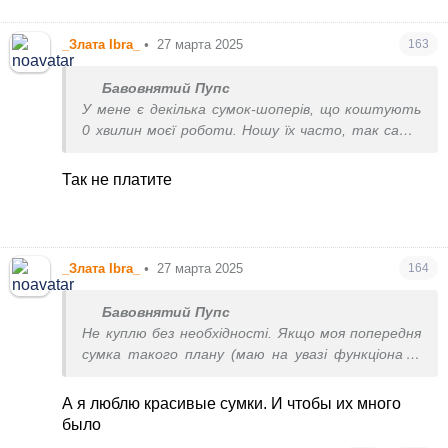
_Злата Ibra_
•
27 марта 2025
163
Бавовнятий Пупс
У мене є декілька сумок-шоперів, що коштують
0 хвилин моєї роботи. Ношу їх часто, так само,
як і сумки за 500-1500 грн. Нащо платити
більше? 😳
Так не платите
_Злата Ibra_
•
27 марта 2025
164
Бавовнятий Пупс
Не куплю без необхідності. Якщо моя попередня
сумка такого плану (маю на увазі функціонал і
фасон) зносилася, я її оновлю. Якщо це чергова
покупка суто для колекції, радше ні, ніж так. Я
А я люблю красивые сумки. И чтобы их много
спокійно приймаю сумки в дар (коли була юна,
было
батьки дарували дешеві, але якісні, і мені ОК