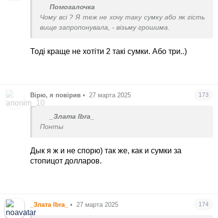
Помогалочка
Чому всі ? Я теж не хочу таку сумку або як гість
вище запропонувала, - візьму грошима.
Тоді краще не хотіти 2 такі сумки. Або три..)
Вірю, я повірив
•
27 марта 2025
173
_Злата Ibra_
Понты
Дык я ж и не спорю) так же, как и сумки за
стопицот долларов.
_Злата Ibra_
•
27 марта 2025
174