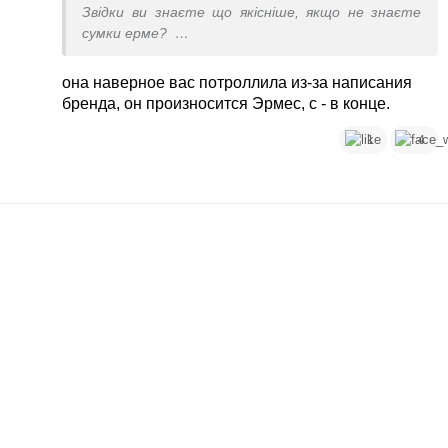
Звідки ви знаєте що якісніше, якщо не знаєте
сумки ерме?
І дорого це не завжди якісно. Це здається всім
відомо.
она наверное вас потроллила из-за написания
Такі сумки це про статус. Чомусь люди з
бренда, он произносится Эрмес, с - в конце.
бабками стоять в черзі за сумками за 40000 дол,
а не за вашою якісною.
1
4