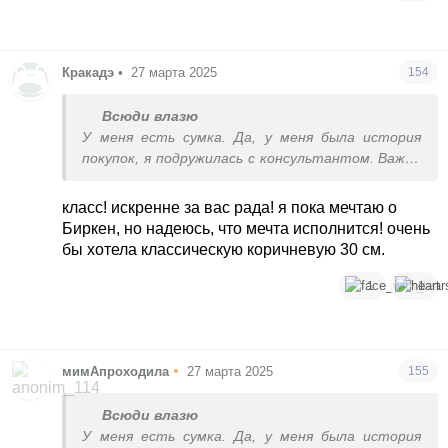
Кракадэ
•
27 марта 2025
154
Всюди влазю
У меня есть сумка. Да, у меня была история
покупок, я подружилась с консультантом. Важно
иметь эту историю у одного консультанта.
Это была обувь мне, мужу, кое что из посуды на
класс! искренне за вас рада! я пока мечтаю о
подарки. Я оставляла запрос, что хотела бы
Биркен, но надеюсь, что мечта исполнится! очень
Биркин и в один день меня пригласили в бутик и
бы хотела классическую коричневую 30 см.
вынесли сумку. Обычная кожа, розовый цвет,
малышка. Что интересно чем меньше размер,
1
1
тем дороже. Большую за 8 можно взять. Мне
предлагали перекупить мою сумку в Киев за 20
тыс))
Ну и теперь имея Биркин в истории покупок, я
•
мимАпроходила
27 марта 2025
155
могу заказывать раз в год Биркин или Келли
любую.
Всюди влазю
У меня есть сумка. Да, у меня была история