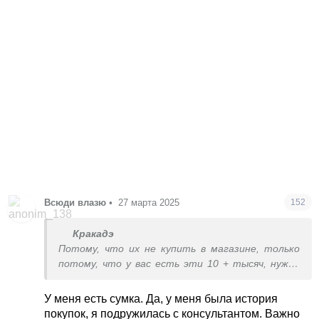
Всюди влазю
•
27 марта 2025
152
Кракадэ
Потому, что их не купить в магазине, только
потому, что у вас есть эти 10 + тысяч, нужна
история покупок в бутике от 50 тыс и выше.
Потому, их те кто может - выкупают и
У меня есть сумка. Да, у меня была история
перепродают. Ну и есть эксклюзивные модели,
покупок, я подружилась с консультантом. Важно