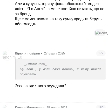
Але я купую катерину фокс, обожнюю їх моделі і
Я ж говорю, эти сумки и украшения - понты для
якість. Я в Англії і в мене постійно питають, що це
бедных, когда человек кое-как накопил пару
за бренд.
тысяч у.е и начинает считать, что стал чуть
Ще є моментиколи на таку сумку кредити беруть ,
ли не дворянского проихождения.
або голодть
2
Вірю, я повірив
•
27 марта 2025
179
_Злата Ibra_
Ну вот , у всех свои понты, к чему тогда
осуждать
Эээ... а где я кого осуждала?
Кили и Манджаро
•
28 марта 2025
180