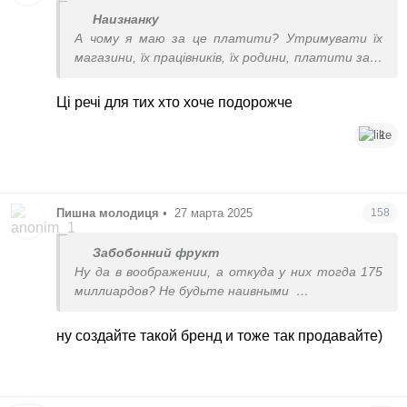
Наизнанку
А чому я маю за це платити? Утримувати їх
магазини, їх працівників, їх родини, платити за їх
рекламу, збагачувати саму індустрію? Вони
можуть оцінювати свою працю навіть в мільйон
Ці речі для тих хто хоче подорожче
долларів, мені це для чого? Вам це для чого?
Глобально що це змінює?
1
Пишна молодиця
•
27 марта 2025
158
Забобонний фрукт
Ну да в воображении, а откуда у них тогда 175
миллиардов? Не будьте наивными
Вам продают бусы с 5000% маржой
ну создайте такой бренд и тоже так продавайте)