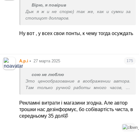
Вірю, я повірив
Дык я ж и не спорю) так же, как и сумки за
стопицот долларов.
Ну вот , у всех свои понты, к чему тогда осуждать
А.р.і
•
27 марта 2025
175
сою не люблю
Это ценообразование в воображении автора.
Там только ручной работы много часов, не
говоря уже о материалах
Плюс большие рекламные расходы, содержание
Рекламні витрати і магазини згодна. Але автор
магазинов и т.п.
трошки нас дезінформує, бо собівартість чиста, в
середньому 35 дол🤣
1