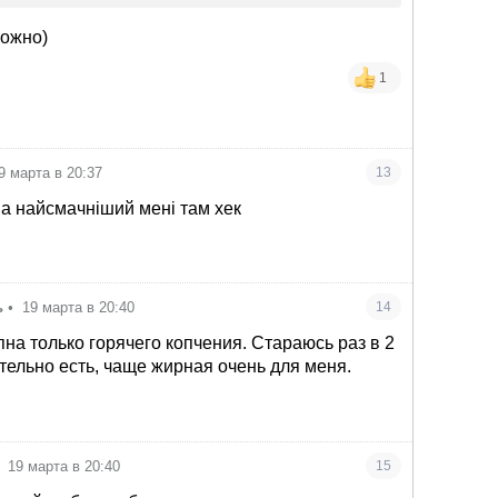
можно)
1
9 марта в 20:37
13
 а найсмачніший мені там хек
ь
•
19 марта в 20:40
14
пна только горячего копчения. Стараюсь раз в 2
тельно есть, чаще жирная очень для меня.
19 марта в 20:40
15