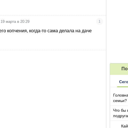
19 марта в 20:29
1
го копчения, когда-то сама делала на даче
По
Сег
Головна
семьи?
Что бы 
подруга
которы
Кай