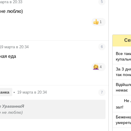
марта в 20:33
5
 не люблю)
1
Се
19 марта в 20:34
6
Все так
дная еда
купальн
4
За 3 дн
так пон
поймать
Відійшл
немає
анка
•
19 марта в 20:34
7
Не 
я
УраганнаЯ
зал!
е не люблю)
Беженка
умерет