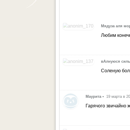
Мядуза аля мо
Любим конеч
вАлнуюся сил
Соленую бо
Маурита
•
19 марта в 2
Гарячого звичайно ж