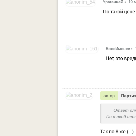
УраганнаЯ
•
19 
По такой цене
БолеИменее
•
Нет, это вре
автор
Партиз
Ответ дл
По такой цен
Так по 8 же (
)