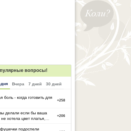
пулярные вопросы!
одня
Вчера
7 дней
30 дней
я боль - когда готовить для
+
258
вы делали если бы ваша
+
206
 не хотела цвет платья,
й вы выбрали
фушечки подоспели