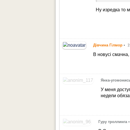
Ну изредка то 
Дівчина Гілмор
•
1
В новусі смачна,
Янка-угомонис
У меня досту
недели обяза
Гуру троллинга
•