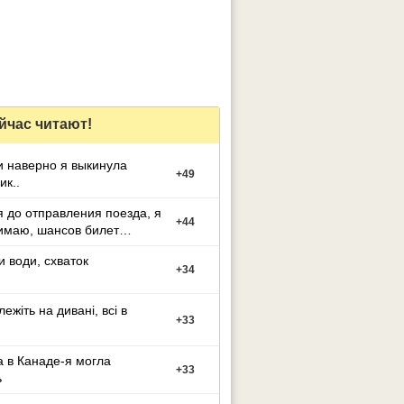
йчас читают!
и наверно я выкинула
+
49
ик..
я до отправления поезда, я
+
44
имаю, шансов билет
 не будет,
и води, схваток
+
34
лежіть на дивані, всі в
+
33
 в Канаде-я могла
+
33
ь