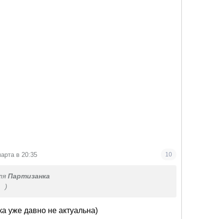
марта в 20:35
10
ля
Партизанка
(
)
ка уже давно не актуальна)