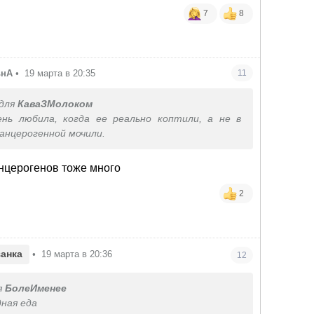
7
8
ьнА
•
19 марта в 20:35
11
для
КаваЗМолоком
ень любила, когда ее реально коптили, а не в
анцерогенной мочили.
нцерогенов тоже много
2
анка
•
19 марта в 20:36
12
я
БолеИменее
дная еда