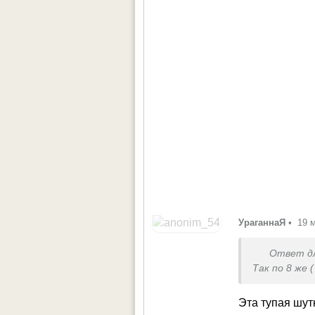
УраганнаЯ
•
19 
Ответ д
Так по 8 же 
Эта тупая шут