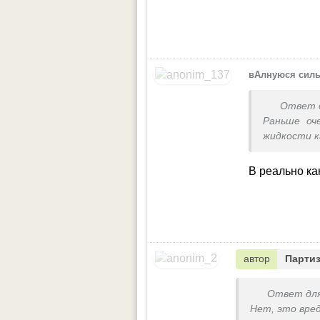
вАлнуюся сил
Ответ 
Раньше оч
жидкости к
В реально ка
автор
Партиз
Ответ дл
Нет, это вре