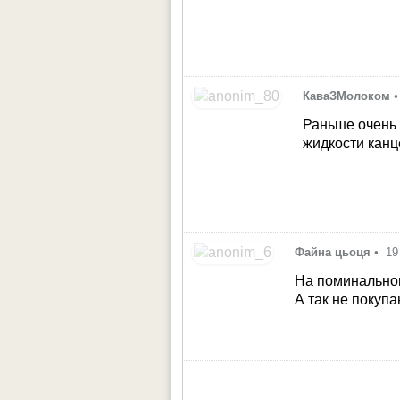
КаваЗМолоком
•
Раньше очень 
жидкости канц
Файна цьоця
•
19
На поминальном
А так не покуп