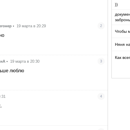
))
докумен
забронь
ргонер
•
19 марта в 20:29
2
Чтобы 
но
Няня на
Как все
ьнА
•
19 марта в 20:30
3
льше люблю
0:31
4
.