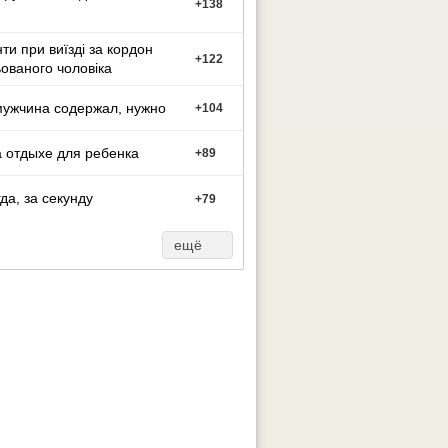
+
138
ти при виїзді за кордон
+
122
ованого чоловіка
мужчина содержал, нужно
+
104
 отдыхе для ребенка
+
89
гда, за секунду
+
79
ещё