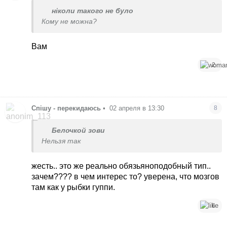
ніколи такого не було
Кому не можна?
Вам
2
Спішу - перекидаюсь
•
02 апреля в 13:30
8
Белочкой зови
Нельзя так
жесть.. это же реально обязьяноподобный тип..
зачем???? в чем интерес то? уверена, что мозгов
там как у рыбки гуппи.
6