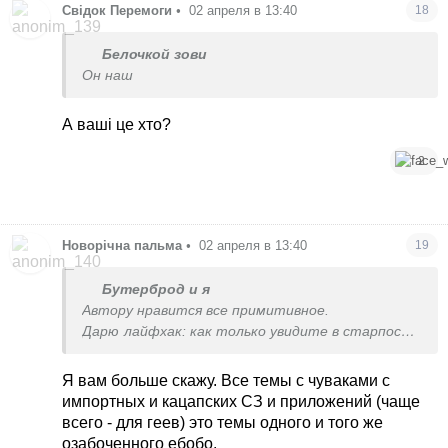
Свідок Перемоги
•
02 апреля в 13:40
18
Белочкой зови
Он наш
А ваші це хто?
2
Новорічна пальма
•
02 апреля в 13:40
19
Бутерброд и я
Автору нравится все примитивное.
Дарю лайфхак: как только увидите в старпосте
пробелы перед точками/вопросительными
знаками и т.д., это будет один и тот же автор
Я вам больше скажу. Все темы с чуваками с
с максимально поверхностными темами
импортных и кацапских СЗ и приложений (чаще
всего - для геев) это темы одного и того же
озабоченного ебобо.