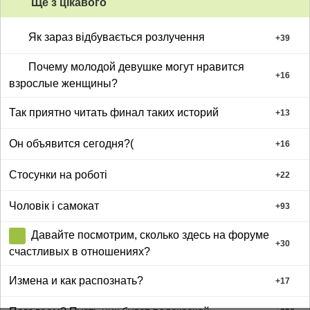
Ще з цiкавого
Як зараз відбувається розлучення
+
39
Почему молодой девушке могут нравится
+
16
взрослые женщины?
Так приятно читать финал таких историй
+
13
Он объявится сегодня?(
+
16
Стосунки на роботі
+
22
Чоловік і самокат
+
93
Давайте посмотрим, сколько здесь на форуме
+
30
счастливых в отношениях?
Измена и как распознать?
+
17