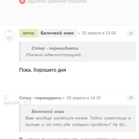
Удалено администрацией...
реальном мире
автор
Белочкой зови
•
02 апреля в 14:04
25
Спішу - перекидаюсь
Удалено администрацией...
Пока. Хорошего дня
Спішу - перекидаюсь
•
02 апреля в 14:10
26
Белочкой зови
Вам вообще заняться нечем ?одна советчица в
голове и то кто где ставит пробелы? Ну блин,
мало ли как и кто пишет. И сколько людей
могут писать. Вам надо больше бывать в