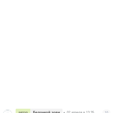
автор
Белочкой зови
•
02 апреля в 13:35
10