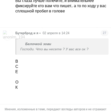
Вы глаза лучше полечите, и внимательнее
реальном мире
фиксируйте кто вам что пишет.. а то по ходу у вас
сплошной пробел в голове
Бутерброд и я
•
02 апреля в 14:24
27
Белочкой зови
Господи. Что вы несете ? У вас все ок ?
В
С
Е
О
К
Мнения, изложенные в теме, передают взгляды авторов и не отражают