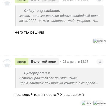
Спішу - перекидаюсь
жесть.. это же реально обязьяноподобный тип..
зачем???? в чем интерес то? уверена, что
мозгов там как у рыбки гуппи.
Чего так решили
1
автор
Белочкой зови
•
02 апреля в 13:37
11
Бутерброд и я
Автору нравится все примитивное.
Дарю лайфхак: как только увидите в старпосте
пробелы перед точками/вопросительными
знаками и т.д., это будет один и тот же автор
Господи. Что вы несете ? У вас все ок ?
с максимально поверхностными темами
1
1