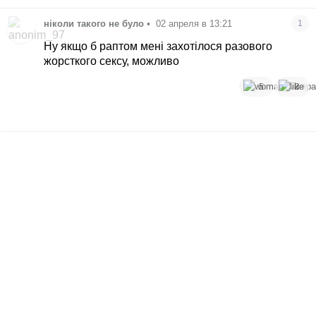
ніколи такого не було
•
02 апреля в 13:21
1
Ну якщо б раптом мені захотілося разового
жорсткого сексу, можливо
5
3