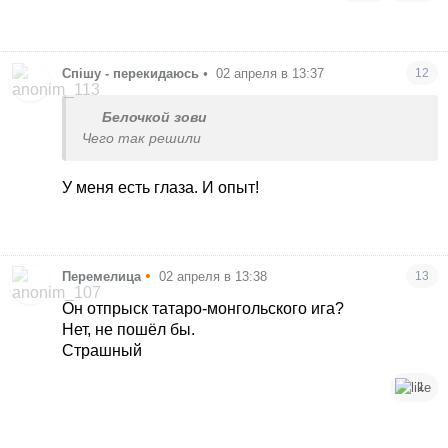
Спішу - перекидаюсь
•
02 апреля в 13:37
12
Белочкой зови
Чего так решили
У меня есть глаза. И опыт!
•
Перемелица
02 апреля в 13:38
13
Он отпрыск татаро-монгольского ига?
Нет, не пошёл бы.
Страшный
1