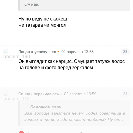
Он наш
Ну по виду не скажеш
Чи татарва чи монгол
•
Пацан к успеху шел
02 апреля в 13:53
23
Он выглядит как нарцис. Смущает татуаж волос
на голове и фото перед зеркалом
Спішу - перекидаюсь
•
02 апреля в 13:59
24
Белочкой зови
Вам вообще заняться нечем ?одна советчица в
голове и то кто где ставит пробелы? Ну блин,
мало ли как и кто пишет. И сколько людей
могут писать. Вам надо больше бывать в