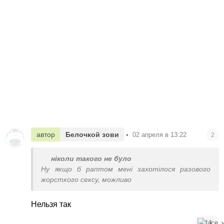
автор
Белочкой зови
•
02 апреля в 13:22
2
ніколи такого не було
Ну якщо б раптом мені захотілося разового
жорсткого сексу, можливо
Нельзя так
1