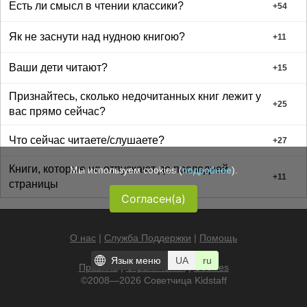
Есть ли смысл в чтении классики?
+
54
Як не заснути над нудною книгою?
+
11
Ваши дети читают?
+
15
Признайтесь, сколько недочитанных книг лежит у
+
25
вас прямо сейчас?
Что сейчас читаете/слушаете?
+
27
Книги, которые не отпускают до последней
Мы используем cookies (
подробнее
).
+
11
страницы
Согласен(а)
О нас
|
Служба Поддержки
|
Помощь
Язык меню
UA
ru
Правила
|
Ограничения
|
Cookies
©2008—2026 Советчица
Kidstaff