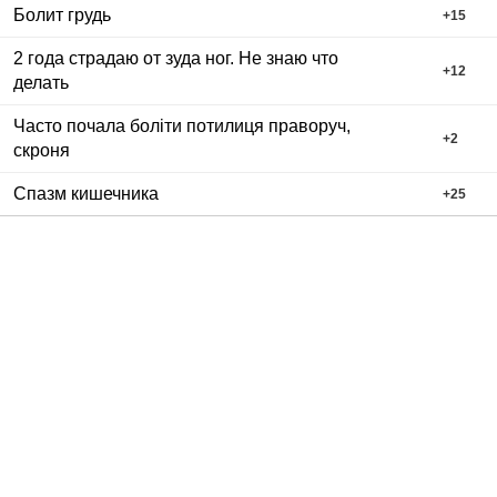
Болит грудь
+
15
2 года страдаю от зуда ног. Не знаю что
+
12
делать
Часто почала боліти потилиця праворуч,
+
2
скроня
Спазм кишечника
+
25