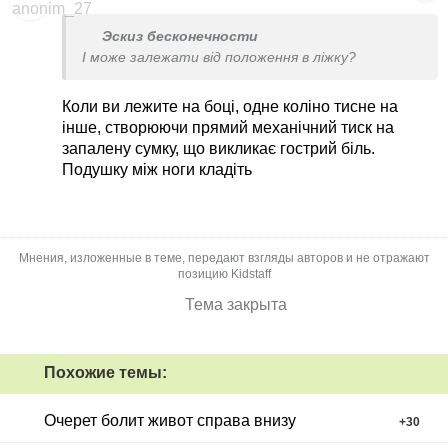
ненадовго).
Эскиз бесконечности
І може залежати від положення в ліжку?
Коли ви лежите на боці, одне коліно тисне на
інше, створюючи прямий механічний тиск на
запалену сумку, що викликає гострий біль.
Подушку між ноги кладіть
Мнения, изложенные в теме, передают взгляды авторов и не отражают
позицию Kidstaff
Тема закрыта
Похожие темы:
Очерет болит живот справа внизу
+
30