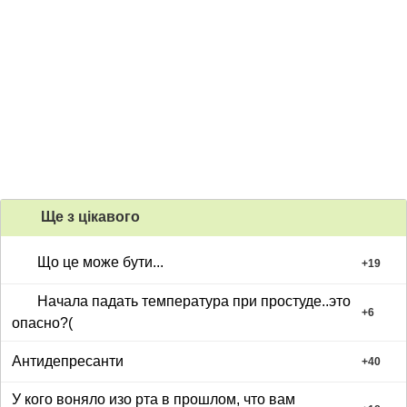
Ще з цiкавого
Що це може бути...
+
19
Начала падать температура при простуде..это
+
6
опасно?(
Антидепресанти
+
40
У кого воняло изо рта в прошлом, что вам