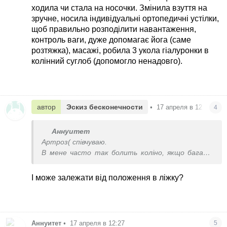
ходила чи стала на носочки. Змінила взуття на
зручне, носила індивідуальні ортопедичні устілки,
щоб правильно розподілити навантаження,
контроль ваги, дуже допомагає йога (саме
розтяжка), масажі, робила 3 укола гіалуронки в
колінний суглоб (допомогло ненадовго).
автор
Эскиз бесконечности
•
17 апреля в 12:19
4
Аннуитет
Артроз( співчуваю.
В мене часто так болить коліно, якщо багато
ходила чи стала на носочки. Змінила взуття на
зручне, носила індивідуальні ортопедичні
І може залежати від положення в ліжку?
устілки, щоб правильно розподілити
навантаження, контроль ваги, дуже допомагає
йога (саме розтяжка), масажі, робила 3 укола
гіалуронки в колінний суглоб (допомогло
Аннуитет
•
17 апреля в 12:27
5