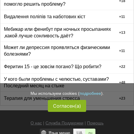
+
18
помогло решить проблему?
Видалення поліпів та наботових кіст
+
11
Мебикар или фенибут при ночных просыпаниях
+
13
,какой лучше сонливость даёт?
Может ли депрессия проявляться физическими
+
11
болезнями?
Феритин 15 - це зовсім погано? Що робити?
+
22
У кого были проблемы с челюстью, суставами?
+
48
Последний месяц на стыке
Мы используем cookies (
подробнее
).
Терапия для уменьшения стресса
+
23
Согласен(а)
О нас
|
Служба Поддержки
|
Помощь
Язык меню
UA
ru