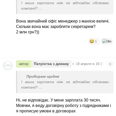
І ваша зарплата ніяк не відповідає обсягами
компанії?
Яким чином ви можете пришвидшити
підписання, якщо ваша справа - роздрукувати і
Вона звичайний офіс менеджер з манією величі.
дати на підпис?
Скільки вона має заробляти секретарем?
2 млн грн?))
1
5
автор
Патріотка з дивану
•
19 апреля в 19:15
9
Прибираю щодня
І ваша зарплата ніяк не відповідає обсягами
компанії?
Яким чином ви можете пришвидшити
підписання, якщо ваша справа - роздрукувати і
Ні, не відповідає. У мене зарплата 30 тисяч.
дати на підпис?
Мовчки, я веду договірну роботу з підрядниками і
я прописую умови в договорах