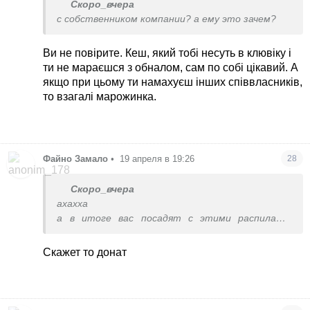
Скоро_вчера
с собственником компании? а ему это зачем?
Ви не повірите. Кеш, який тобі несуть в клювіку і
ти не мараєшся з обналом, сам по собі цікавий. А
якщо при цьому ти намахуєш інших співвласників,
то взагалі марожинка.
Файно Замало
•
19 апреля в 19:26
28
Скоро_вчера
ахахха
а в итоге вас посадят с этими распилами/
откатами
Скажет то донат