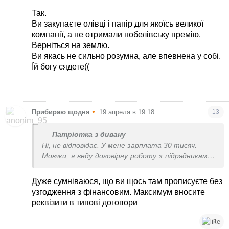
Так.
Ви закупаєте олівці і папір для якоїсь великої
компанії, а не отримали нобелівську премію.
Верніться на землю.
Ви якась не сильно розумна, але впевнена у собі.
Їй богу сядете((
•
Прибираю щодня
19 апреля в 19:18
13
Патріотка з дивану
Ні, не відповідає. У мене зарплата 30 тисяч.
Мовчки, я веду договірну роботу з підрядниками і
я прописую умови в договорах
Дуже сумніваюся, що ви щось там прописуєте без
узгодження з фінансовим. Максимум вносите
реквізити в типові договори
1