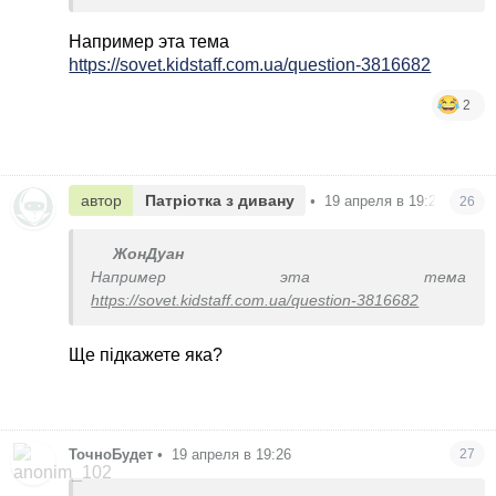
Сходіть на співбесіду до інших
Например эта тема
https://sovet.kidstaff.com.ua/question-3816682
2
автор
Патріотка з дивану
•
19 апреля в 19:26
26
ЖонДуан
Например эта тема
https://sovet.kidstaff.com.ua/question-3816682
Ще підкажете яка?
ТочноБудет
•
19 апреля в 19:26
27