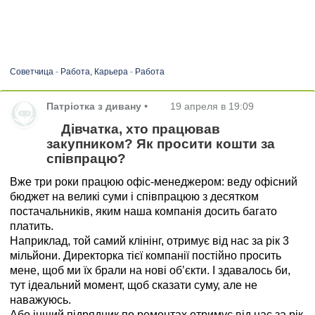
Советчица
-
Работа, Карьера
-
Работа
Патріотка з дивану
•
19 апреля в 19:09
Дівчатка, хто працював
закупником? Як просити кошти за
співпрацю?
Вже три роки працюю офіс-менеджером: веду офісний
бюджет на великі суми і співпрацюю з десятком
постачальників, яким наша компанія досить багато
платить.
Наприклад, той самий клінінг, отримує від нас за рік 3
мільйони. Директорка тієї компанії постійно просить
мене, щоб ми їх брали на нові обʼєкти. І здавалось би,
тут ідеальний момент, щоб сказати суму, але не
наважуюсь.
Або інший підрядник по ремонтах отримує від нас за рік