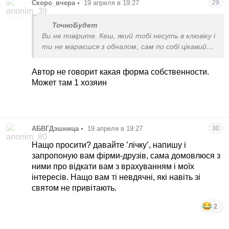
Скоро_вчера
•
19 апреля в 19:27
29
ТочноБудет
Ви не повірите. Кеш, який тобі несуть в клювіку і
ти не мараєшся з обналом, сам по собі цікавий. А
якщо при цьому ти намахуєш інших співвласників,
то взагалі марожинка.
Автор не говорит какая форма собственности.
Может там 1 хозяин
АБВГДэшница
•
19 апреля в 19:27
30
Нащо просити? давайте ’лічку’, напишу і
запропоную вам фірми-друзів, сама домовлюся з
ними про відкати вам з врахуванням і моїх
інтересів. Нащо вам ті невдячні, які навіть зі
святом не привітають.
2