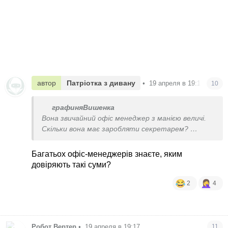
автор
Патріотка з дивану
•
19 апреля в 19:15
10
графиняВишенка
Вона звичайний офіс менеджер з манією величі.
Скільки вона має заробляти секретарем?
2 млн грн?))
Багатьох офіс-менеджерів знаєте, яким
довіряють такі суми?
2
4
Робот Вертер
•
19 апреля в 19:17
11