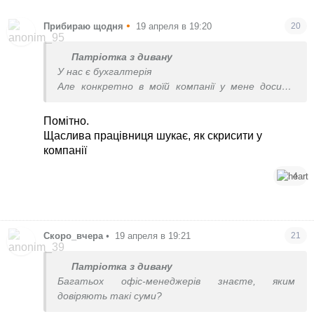
•
Прибираю щодня
19 апреля в 19:20
20
Патріотка з дивану
У нас є бухгалтерія
Але конкретно в моїй компанії у мене досить
нетипові обов’язки, це правда.
Але мене це дуже радує, я щаслива, що працюю
Помітно.
тут.
Щаслива працівниця шукає, як скрисити у
компанії
4
Скоро_вчера
•
19 апреля в 19:21
21
Патріотка з дивану
Багатьох офіс-менеджерів знаєте, яким
довіряють такі суми?