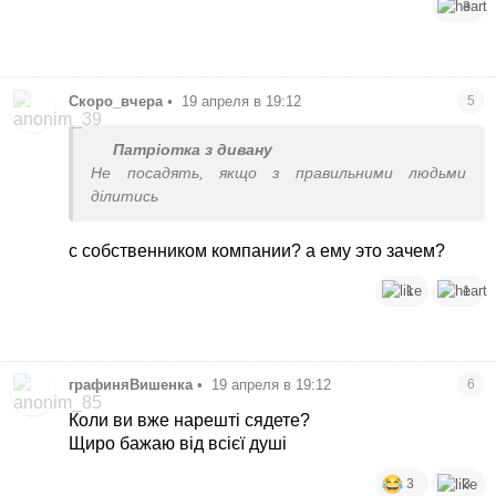
3
Скоро_вчера
•
19 апреля в 19:12
5
Патріотка з дивану
Не посадять, якщо з правильними людьми
ділитись
с собственником компании? а ему это зачем?
1
1
графиняВишенка
•
19 апреля в 19:12
6
Коли ви вже нарешті сядете?
Щиро бажаю від всієї душі
3
3