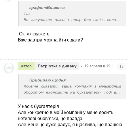
графиняВишенка
Так.
Ви закупаєте олівці і папір для якоїсь великої
компанії, а не отримали нобелівську премію.
Верніться на землю.
Ок, як скажете
Ви якась не сильно розумна, але впевнена у собі.
Вже завтра можна йти сідати?
Їй богу сядете((
автор
Патріотка з дивану
•
19 апреля в 19:20
18
Прибираю щодня
Хочете сказати, ваша компанія з мільярдним
оборотом економить на бухгалтері? Тоді вам
краще пошукати іншу роботу. З нуля новій
людині дадуть більше
У нас є бухгалтерія
Але конкретно в моїй компанії у мене досить
нетипові обов’язки, це правда.
Але мене це дуже радує, я щаслива, що працюю