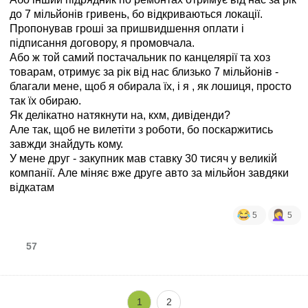
до 7 мільйонів гривень, бо відкриваються локації.
Пропонував гроші за пришвидшення оплати і
підписання договору, я промовчала.
Або ж той самий постачальник по канцелярії та хоз
товарам, отримує за рік від нас близько 7 мільйонів -
благали мене, щоб я обирала їх, і я , як лошиця, просто
так їх обираю.
Як делікатно натякнути на, кхм, дивіденди?
Але так, щоб не вилетіти з роботи, бо поскаржитись
завжди знайдуть кому.
У мене друг - закупник мав ставку 30 тисяч у великій
компанії. Але міняє вже друге авто за мільйон завдяки
відкатам
5
5
57
1
2