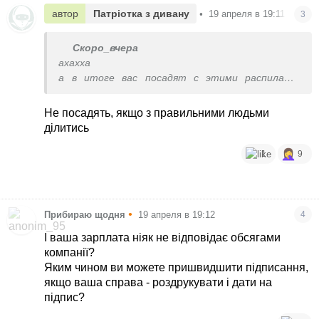
автор
Патріотка з дивану
•
19 апреля в 19:11
3
Скоро_вчера
ахахха
а в итоге вас посадят с этими распилами/
откатами
Не посадять, якщо з правильними людьми
ділитись
1
9
•
Прибираю щодня
19 апреля в 19:12
4
І ваша зарплата ніяк не відповідає обсягами
компанії?
Яким чином ви можете пришвидшити підписання,
якщо ваша справа - роздрукувати і дати на
підпис?