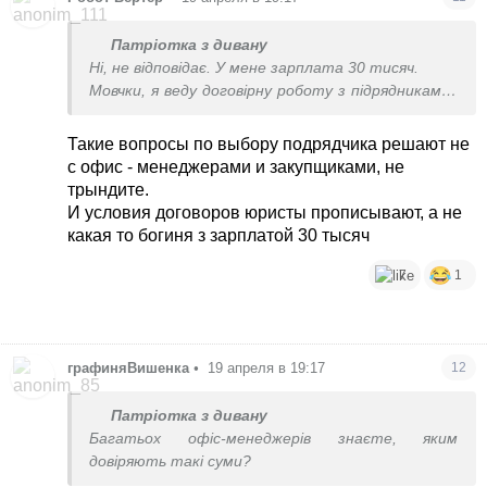
Патріотка з дивану
Ні, не відповідає. У мене зарплата 30 тисяч.
Мовчки, я веду договірну роботу з підрядниками і
я прописую умови в договорах
Такие вопросы по выбору подрядчика решают не
с офис - менеджерами и закупщиками, не
трындите.
И условия договоров юристы прописывают, а не
какая то богиня з зарплатой 30 тысяч
7
1
графиняВишенка
•
19 апреля в 19:17
12
Патріотка з дивану
Багатьох офіс-менеджерів знаєте, яким
довіряють такі суми?