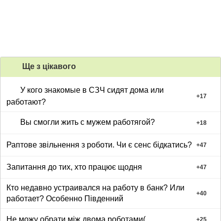
Ще з цiкавого
У кого знакомые в СЗЧ сидят дома или
+
17
работают?
Вы смогли жить с мужем работягой?
+
18
Раптове звільнення з роботи. Чи є сенс бідкатись?
+
47
Запитання до тих, хто працює щодня
+
47
Кто недавно устраивался на работу в банк? Или
+
40
работает? Особенно Південний
Не можу обрати між двома роботами(
+
25