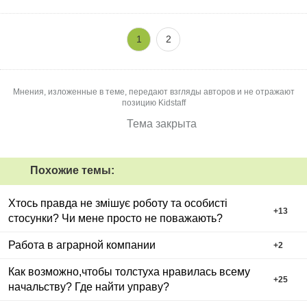
1
2
Мнения, изложенные в теме, передают взгляды авторов и не отражают
позицию Kidstaff
Тема закрыта
Похожие темы:
Хтось правда не змішує роботу та особисті
+
13
стосунки? Чи мене просто не поважають?
Работа в аграрной компании
+
2
Как возможно,чтобы толстуха нравилась всему
+
25
начальству? Где найти управу?