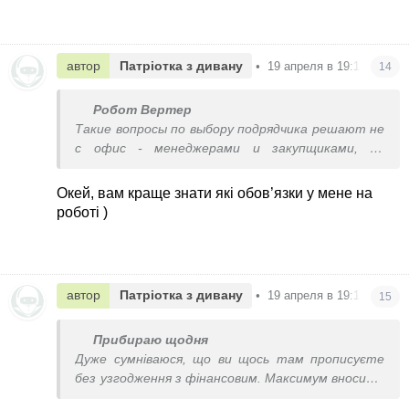
автор
Патріотка з дивану
•
19 апреля в 19:18
14
Робот Вертер
Такие вопросы по выбору подрядчика решают не
с офис - менеджерами и закупщиками, не
трындите.
И условия договоров юристы прописывают, а не
Окей, вам краще знати які обов’язки у мене на
какая то богиня з зарплатой 30 тысяч
роботі )
автор
Патріотка з дивану
•
19 апреля в 19:19
15
Прибираю щодня
Дуже сумніваюся, що ви щось там прописуєте
без узгодження з фінансовим. Максимум вносите
реквізити в типові договори