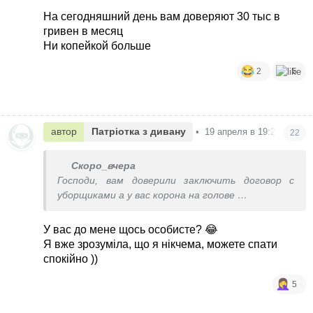
На сегодняшний день вам доверяют 30 тыс в
гривен в месяц
Ни копейкой больше
2
5
автор
Патріотка з дивану
•
19 апреля в 19:22
22
Скоро_вчера
Господи, вам доверили заключить договор с
уборщиками а у вас корона на голове
При любом залете вам дадут пинка
У вас до мене щось особисте? 😂
Я вже зрозуміла, що я нікчема, можете спати
спокійно ))
5