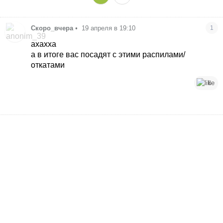
Скоро_вчера
•
19 апреля в 19:10
1
ахахха
а в итоге вас посадят с этими распилами/
откатами
6