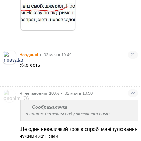
Наодинцi
•
02 мая в 10:49
21
Уже есть
Я_не_аноним_100%
•
02 мая в 10:50
22
Соображалочка
в нашем детском саду включают гимн
Ще один невеличкий крок в спробі маніпулювання
чужими життями.