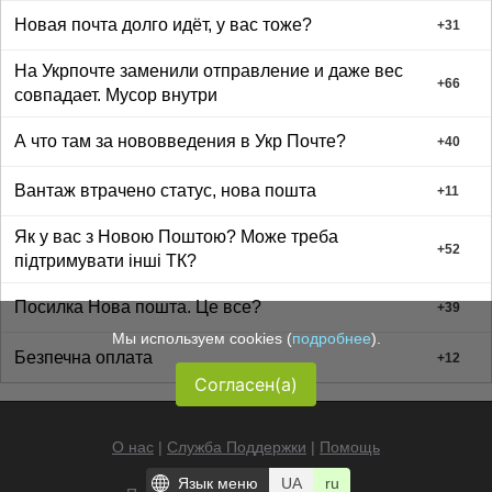
Новая почта долго идёт, у вас тоже?
+
31
На Укрпочте заменили отправление и даже вес
+
66
совпадает. Мусор внутри
А что там за нововведения в Укр Почте?
+
40
Вантаж втрачено статус, нова пошта
+
11
Як у вас з Новою Поштою? Може треба
+
52
підтримувати інші ТК?
Посилка Нова пошта. Це все?
+
39
Мы используем cookies (
подробнее
).
Безпечна оплата
+
12
Согласен(а)
О нас
|
Служба Поддержки
|
Помощь
Язык меню
UA
ru