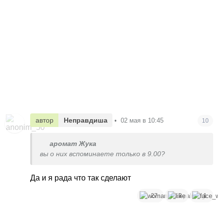
автор
Неправдиша
•
02 мая в 10:45
10
аромат Жука
вы о них вспоминаете только в 9.00?
Да и я рада что так сделают
27
3
1