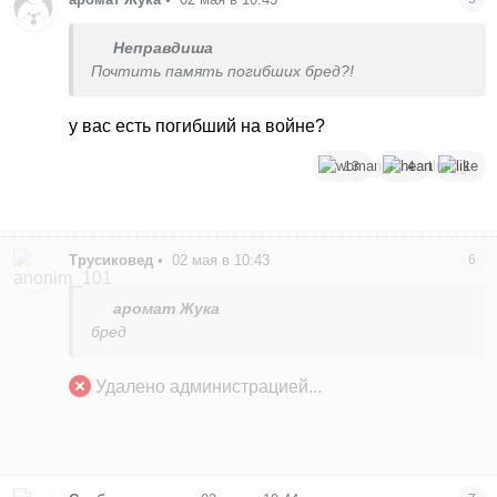
Неправдиша
Почтить память погибших бред?!
у вас есть погибший на войне?
13
4
1
Трусиковед
•
02 мая в 10:43
6
аромат Жука
бред
Удалено администрацией...