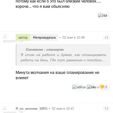
потому как если б это был близкий человек.....
короче... что я вам обьясняю
11
автор
Неправдиша
•
02 мая в 10:46
13
Скокмоно - стокнуно
Я стою на работе и думаю, как спланировать
работу на день. Где тут уважение к погибшим?
Просто отбывальщина, к которой нас приучают
Минута молчания на ваше планирование не
влияет
17
3
5
Я_не_аноним_100%
•
02 мая в 10:47
14