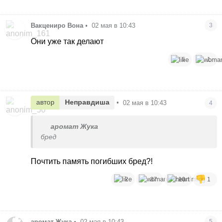
Вакцениро Вона
•
02 мая в 10:43
3
Они уже так делают
5
1
автор
Неправдиша
•
02 мая в 10:43
4
аромат Жука
бред
Почтить память погибших бред?!
2
37
10
1
аромат Жука
•
02 мая в 10:43
5