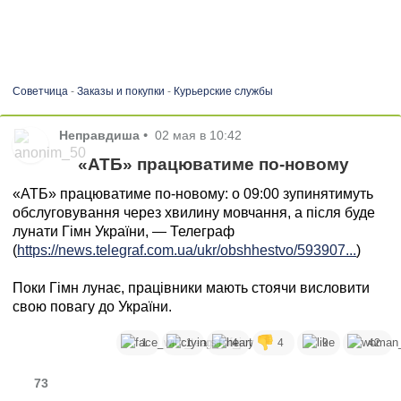
Советчица
-
Заказы и покупки
-
Курьерские службы
Неправдиша
•
02 мая в 10:42
«АТБ» працюватиме по-новому
«АТБ» працюватиме по-новому: о 09:00 зупинятимуть
обслуговування через хвилину мовчання, а після буде
лунати Гімн України, — Телеграф
(
https://news.telegraf.com.ua/ukr/obshhestvo/593907...
)
Поки Гімн лунає, працівники мають стоячи висловити
свою повагу до України.
1
1
4
4
9
42
73