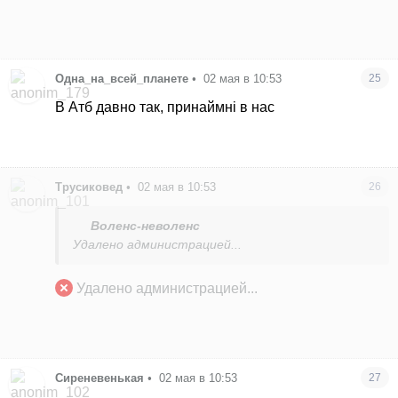
Одна_на_всей_планете
•
02 мая в 10:53
25
В Атб давно так, принаймні в нас
Трусиковед
•
02 мая в 10:53
26
Воленс-неволенс
Удалено администрацией...
Удалено администрацией...
Сиреневенькая
•
02 мая в 10:53
27