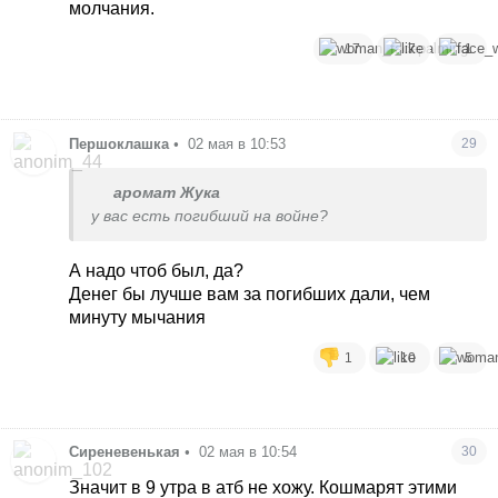
молчания.
17
7
1
Першоклашка
•
02 мая в 10:53
29
аромат Жука
у вас есть погибший на войне?
А надо чтоб был, да?
Денег бы лучше вам за погибших дали, чем
минуту мычания
1
10
5
Сиреневенькая
•
02 мая в 10:54
30
Значит в 9 утра в атб не хожу. Кошмарят этими