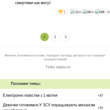
смертями как могут
1
1
8
19
1
2
3
Мнения, изложенные в теме, передают взгляды авторов и не отражают
позицию Kidstaff
Тема закрыта
Похожие темы:
Електронні повістки з 1 квітня
+
27
Девочки готовимся-У ЗСУ опрацьовують механізм
+
31