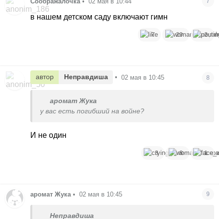
Соображалочка
•
02 мая в 10:44
7
в нашем детском саду включают гимн
7
20
2
автор
Неправдиша
•
02 мая в 10:45
8
аромат Жука
у вас есть погибший на войне?
И не один
3
8
1
аромат Жука
•
02 мая в 10:45
9
Неправдиша