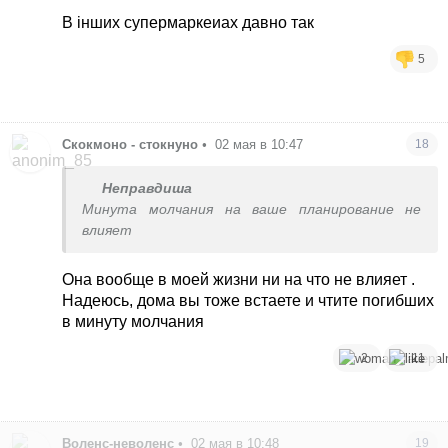
В інших супермаркеиах давно так
5
Скокмоно - стокнуно
•
02 мая в 10:47
18
Неправдиша
Минута молчания на ваше планирование не
влияет
Она вообще в моей жизни ни на что не влияет .
Надеюсь, дома вы тоже встаете и чтите погибших
в минуту молчания
2
11
Воленс-неволенс
•
02 мая в 10:48
19