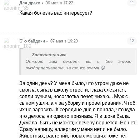
Для драки
•
06 мая в 17:22
11
Какая болезнь вас интересует?
Б´ю байдики
•
07 мая в 19:20
12
Заставляличка
Открою вам секрет, вы и без этого
выздоравливаете, за то же время 😁
За один день? У меня было, что утром даже не
смогла сына в школу отвести, глаза слезятся,
сопли ручьем, носоглотка печет, чихаю... Муж с
сыном ушли, а я за уборку и проветривания. Чтоб
их не заразить. К середине дня я поняла, что куда
что делось, ни одного признака. Я в шоке была.
Думала, быть не может, к вечеру вернётся. Но нет.
Сразу напишу, аллергии у меня нет и не было.
Животных, растений, новых моющих тоже нет.