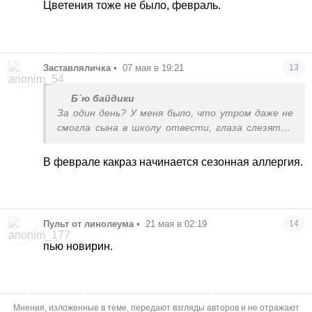
Цветения тоже не было, февраль.
Заставляличка
•
07 мая в 19:21
13
Б´ю байдики
За один день? У меня было, что утром даже не
смогла сына в школу отвести, глаза слезятся,
сопли ручьем, носоглотка печет, чихаю... Муж с
сыном ушли, а я за уборку и проветривания.
В феврале какраз начинается сезонная аллергия.
Чтоб их не заразить. К середине дня я поняла,
что куда что делось, ни одного признака. Я в
шоке была. Думала, быть не может, к вечеру
вернётся. Но нет. Сразу напишу, аллергии у
Пульт от линолеума
•
21 мая в 02:19
14
меня нет и не было. Животных, растений, новых
моющих тоже нет. Цветения тоже не было,
пью новирин.
февраль.
Мнения, изложенные в теме, передают взгляды авторов и не отражают