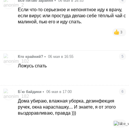
Все питаю зарання
•
06 мая в 16:53
4
Если что-то серьезное и непонятное иду к врачу,
если вирус или простуда делаю себе тёплый чай с
малиной, пью его и иду спать.
3
Кто крайний?
•
06 мая в 16:55
5
Ложусь спать
Б´ю байдики
•
06 мая в 17:00
6
Дома убираю, влажная уборка, дезинфекция
ручек, окна нараспашку.... И знаете, я от этого
выздоравливаю, правда )))
2