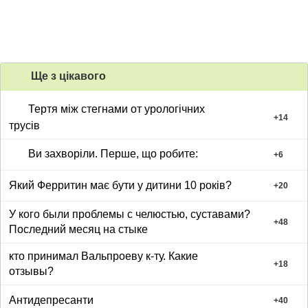
Ще з цiкавого
Тертя між стегнами от урологічних
+
14
трусів
Ви захворіли. Перше, що робите:
+
6
Який Ферритин має бути у дитини 10 років?
+
20
У кого были проблемы с челюстью, суставами?
+
48
Последний месяц на стыке
кто принимал Вальпроеву к-ту. Какие
+
18
отзывы?
Антидепресанти
+
40