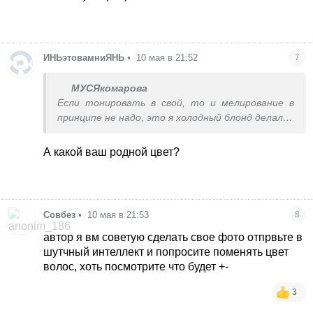
ИНЬэтовамниЯНЬ
•
10 мая в 21:52
7
МУСЯкомарова
Если тонировать в свой, то и мелирование в
принципе не надо, это я холодный блонд делала ,
а так останется только тонировать в свой. Но
боюсь , что пожалею ) давно со своим цветом не
А какой ваш родной цвет?
была
Совбез
•
10 мая в 21:53
8
автор я вм советую сделать свое фото отпрвьте в
шутчный интеллект и попросите поменять цвет
волос, хоть посмотрите что будет +-
3