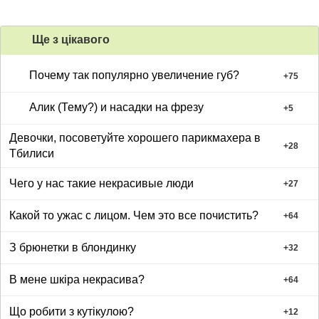
Ще з цiкавого
Почему так популярно увеличение губ?
+
75
Алик (Тему?) и насадки на фрезу
+
5
Девочки, посоветуйте хорошего парикмахера в
+
28
Тбилиси
Чего у нас такие некрасивые люди
+
27
Какой то ужас с лицом. Чем это все почистить?
+
64
З брюнетки в блондинку
+
32
В мене шкіра некрасива?
+
64
Що робити з кутікулою?
+
12