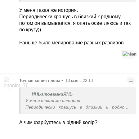
У меня такая же история.
Периодически крашусь в близкий к родному,
потом он вымывается, я опять осветляюсь и так
по кругу))
Раньше было мелирование разных разливов
1
Точная копия плова
•
10 мая в 22:13
11
ИНЬэтовамниЯНЬ
У меня такая же история.
Периодически крашусь в близкий к родному,
потом он вымывается, я опять осветляюсь и
так по кругу))
А чим фарбуєтесь в рідний колір?
Раньше было мелирование разных разливов