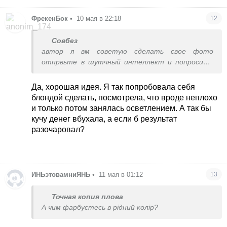
ФрекенБок
•
10 мая в 22:18
12
Совбез
автор я вм советую сделать свое фото
отпрвьте в шутчный интеллект и попросите
поменять цвет волос, хоть посмотрите что
будет +-
Да, хорошая идея. Я так попробовала себя
блондой сделать, посмотрела, что вроде неплохо
и только потом занялась осветлением. А так бы
кучу денег вбухала, а если б результат
разочаровал?
ИНЬэтовамниЯНЬ
•
11 мая в 01:12
13
Точная копия плова
А чим фарбуєтесь в рідний колір?