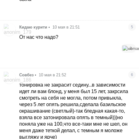
Кидаю курити
•
10 мая в 21:51
5
От нас что надо?
3
Совбез
•
10 мая в 21:52
6
тонировка не закрасит седину...в зависимости
идет ли вам блонд, у меня был 15 лет, закрсила
смотреть на себя не могла, потом привыкла,
через 5 лет опять решила,сделала базильское
окрашивание (светлый)-так бледная какая-то,
взяла все затонировала опять в темный)))но
поняла уже на 100,что все-таки мне не шел, он
меня даже теткой делал, с темным я моложе
выгляжу и ярче)