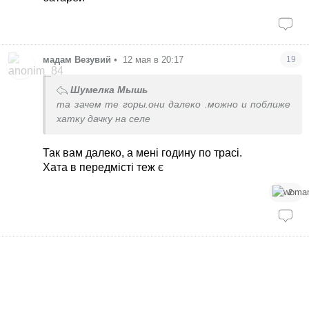
мадам Везувий
•
12 мая в 20:17
19
Шумелка Мышь
та зачем те горы.они далеко .можно и поближе
хатку дачку на селе
Так вам далеко, а мені годину по трасі.
Хата в передмісті теж є
2