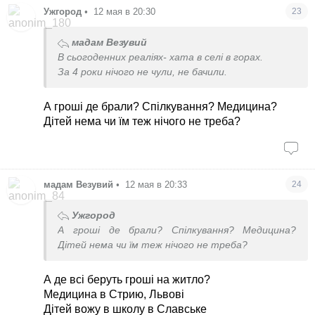
Ужгород
•
12 мая в 20:30
23
мадам Везувий
В сьогоденних реаліях- хата в селі в горах.
За 4 роки нічого не чули, не бачили.
А гроші де брали? Спілкування? Медицина?
Дітей нема чи їм теж нічого не треба?
мадам Везувий
•
12 мая в 20:33
24
Ужгород
А гроші де брали? Спілкування? Медицина?
Дітей нема чи їм теж нічого не треба?
А де всі беруть гроші на житло?
Медицина в Стрию, Львові
Дітей вожу в школу в Славське