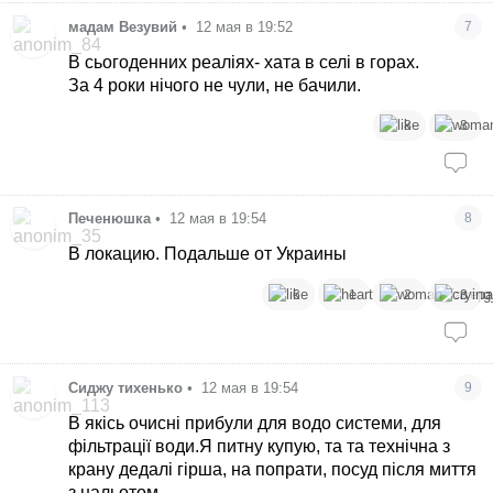
мадам Везувий
•
12 мая в 19:52
7
В сьогоденних реаліях- хата в селі в горах.
За 4 роки нічого не чули, не бачили.
8
3
Печенюшка
•
12 мая в 19:54
8
В локацию. Подальше от Украины
6
1
2
3
Сиджу тихенько
•
12 мая в 19:54
9
В якісь очисні прибули для водо системи, для
фільтрації води.Я питну купую, та та технічна з
крану дедалі гірша, на попрати, посуд після миття
з нальотом.