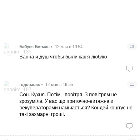
Бабуся Бетман
•
12 мая в 19:54
10
Ванна и душ чтобы были как я люблю
годовасик
•
12 мая в 19:55
11
Сон. Кухня. Потім - повітря. З повітрям не
зрозуміла. У вас що приточно-витяжна з
рекуператорами намічається? Кондей коштує не
такі захмарні гроші.