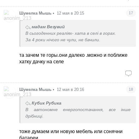
Шумелка Мышь
•
12 мая в 20:15
17
мадам Везувий
В сьогоденних реаліях- хата в селі в горах.
За 4 роки нічого не чули, не бачили.
та зачем те горы.они далеко .можно и поближе
хатку дачку на селе
Шумелка Мышь
•
12 мая в 20:16
18
Кубик Рубика
В автономне енергопостачання, все інше
дрібниці.
тоже думаем или новую мебель или сонячни
батареи