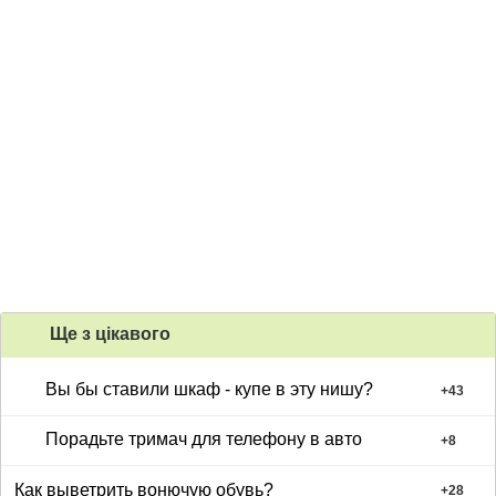
Ще з цiкавого
Вы бы ставили шкаф - купе в эту нишу?
+
43
Порадьте тримач для телефону в авто
+
8
Как выветрить вонючую обувь?
+
28