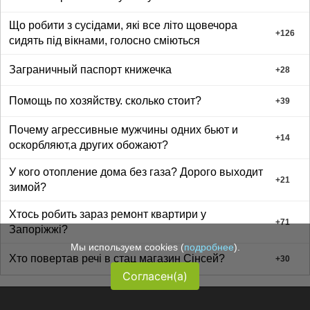
Що робити з сусідами, які все літо щовечора
+
126
сидять під вікнами, голосно сміються
Заграничный паспорт книжечка
+
28
Помощь по хозяйству. сколько стоит?
+
39
Почему агрессивные мужчины одних бьют и
+
14
оскорбляют,а других обожают?
У кого отопление дома без газа? Дорого выходит
+
21
зимой?
Хтось робить зараз ремонт квартири у
+
71
Запоріжжі?
Мы используем cookies (
подробнее
).
Хто повертав речі в стац магазин Сінсей?
+
30
Согласен(а)