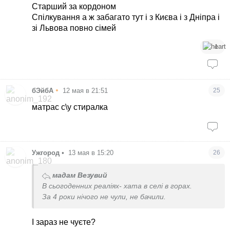
Старший за кордоном
Спілкування а ж забагато тут і з Києва і з Дніпра і
зі Львова повно сімей
1
•
бЭйбА
12 мая в 21:51
25
матрас с\у стиралка
Ужгород
•
13 мая в 15:20
26
мадам Везувий
В сьогоденних реаліях- хата в селі в горах.
За 4 роки нічого не чули, не бачили.
І зараз не чуєте?