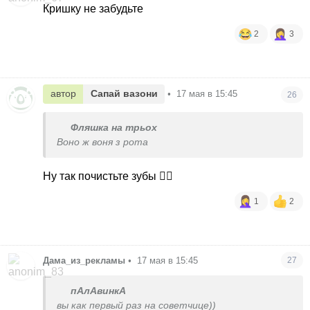
Кришку не забудьте
2
3
автор
Сапай вазони
•
17 мая в 15:45
26
Фляшка на трьох
Воно ж воня з рота
Ну так почистьте зубы 🤷‍♀️
1
2
Дама_из_рекламы
•
17 мая в 15:45
27
пАлАвинкА
вы как первый раз на советчице))