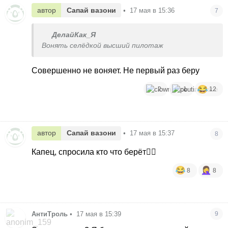
автор
Сапай вазони
•
17 мая в 15:36
7
ДелайКак_Я
Вонять селёдкой высший пилотаж
Совершенно не воняет. Не первый раз беру
2
1
12
автор
Сапай вазони
•
17 мая в 15:37
8
Капец, спросила кто что берёт🤦‍♀️
8
8
АнтиТроль
•
17 мая в 15:39
9