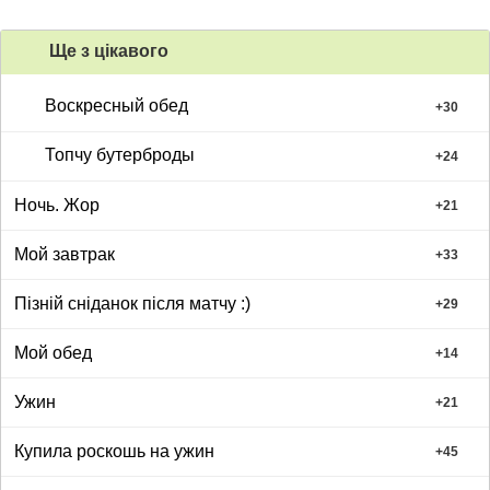
Ще з цiкавого
Воскресный обед
+
30
Топчу бутерброды
+
24
Ночь. Жор
+
21
Мой завтрак
+
33
Пізній сніданок після матчу :)
+
29
Мой обед
+
14
Ужин
+
21
Купила роскошь на ужин
+
45