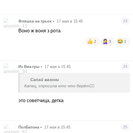
Фляшка на трьох
•
17 мая в 15:45
23
Воно ж воня з рота
2
3
1
Из Виа-гры
•
17 мая в 15:45
24
Сапай вазони
Капец, спросила кто что берёт🤦‍♀️
это советчица, детка
ПолБатона
•
17 мая в 15:45
25