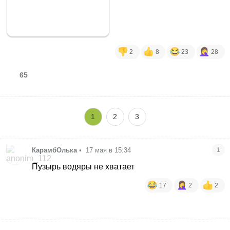
2
8
23
28
65
1
2
3
КарамбОлька
•
17 мая в 15:34
1
Пузырь водяры не хватает
17
2
2