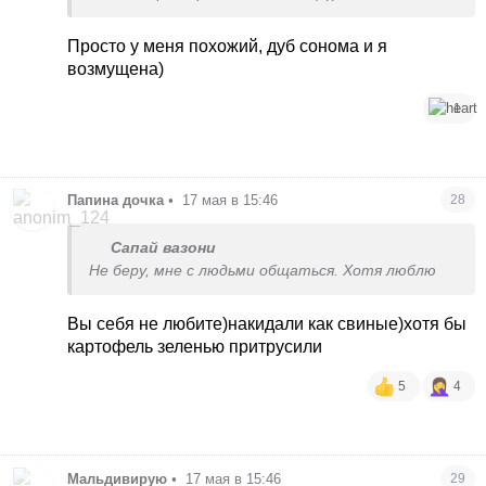
Просто у меня похожий, дуб сонома и я
возмущена)
1
Папина дочка
•
17 мая в 15:46
28
Сапай вазони
Не беру, мне с людьми общаться. Хотя люблю
Вы себя не любите)накидали как свиные)хотя бы
картофель зеленью притрусили
5
4
Мальдивирую
•
17 мая в 15:46
29