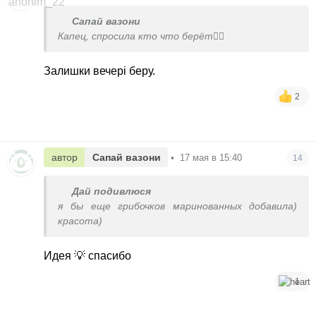
Сапай вазони
Капец, спросила кто что берёт🤦‍♀️
Залишки вечері беру.
2
автор
Сапай вазони
•
17 мая в 15:40
14
Дай подивлюся
я бы еще грибочков маринованных добавила)
красота)
Идея 💡 спасибо
1