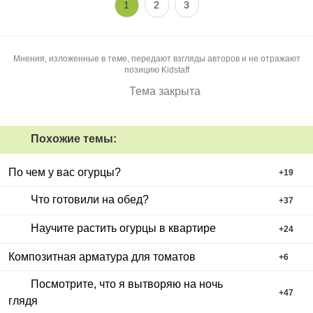
1
2
3
Мнения, изложенные в теме, передают взгляды авторов и не отражают
позицию Kidstaff
Тема закрыта
Похожие темы:
По чем у вас огурцы?
+
19
Что готовили на обед?
+
37
Научите растить огурцы в квартире
+
24
Композитная арматура для томатов
+
6
Посмотрите, что я вытворяю на ночь
+
47
глядя