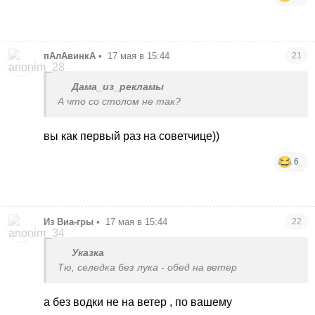
пАлАвинкА
•
17 мая в 15:44
21
Дама_из_рекламы
А что со столом не так?
вы как первый раз на советчице))
6
Из Виа-гры
•
17 мая в 15:44
22
Указка
Тю, селедка без лука - обед на ветер
а без водки не на ветер , по вашему