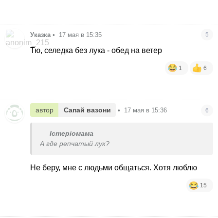
Указка
•
17 мая в 15:35
5
Тю, селедка без лука - обед на ветер
1
6
автор
Сапай вазони
•
17 мая в 15:36
6
Істеріомама
А где репчатый лук?
Не беру, мне с людьми общаться. Хотя люблю
15