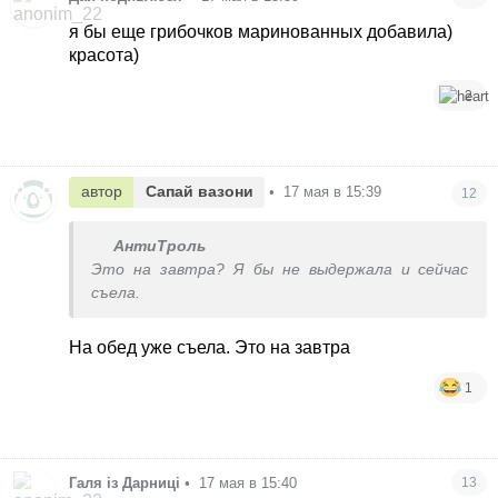
я бы еще грибочков маринованных добавила)
красота)
2
автор
Сапай вазони
•
17 мая в 15:39
12
АнтиТроль
Это на завтра? Я бы не выдержала и сейчас
съела.
На обед уже съела. Это на завтра
1
Галя із Дарниці
•
17 мая в 15:40
13