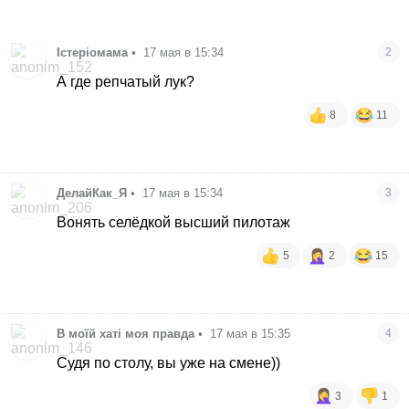
Істеріомама
•
17 мая в 15:34
2
А где репчатый лук?
8
11
ДелайКак_Я
•
17 мая в 15:34
3
Вонять селёдкой высший пилотаж
5
2
15
В моїй хаті моя правда
•
17 мая в 15:35
4
Судя по столу, вы уже на смене))
3
1