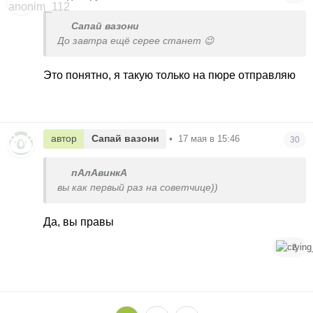
Сапай вазони
До завтра ещё серее станет 😉
Это понятно, я такую только на пюре отправляю
автор
Сапай вазони
•
17 мая в 15:46
30
пАлАвинкА
вы как первый раз на советчице))
Да, вы правы
2