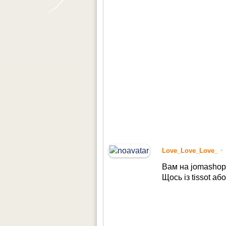
•
Love_Love_Love_
Вам на jomasho
Щось із tissot аб