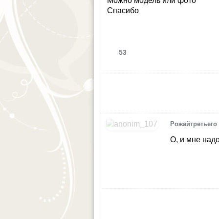
Можно модель или фото
Спасибо
53
Рожайтретьего
О, и мне над