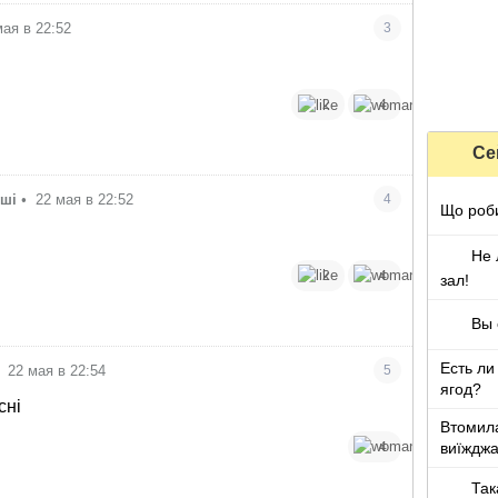
мая в 22:52
3
2
4
Се
уші
•
22 мая в 22:52
4
Що роби
Не 
2
4
зал!
Вы 
Есть ли
22 мая в 22:54
5
ягод?
сні
Втомила
4
виїжджа
Так