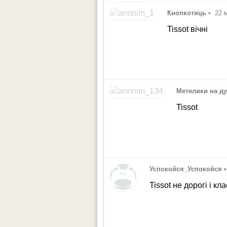
Кнопкотиць
•
22 
Tissot вічні
Метелики на д
Tissot
Успокойся_Успокойся
•
Tissot не дорогі і кла