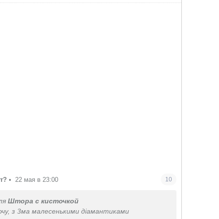
т?
•
22 мая в 23:00
10
ля
Штора с кисточкой
хочу, з 3ма малесенькими діамантиками