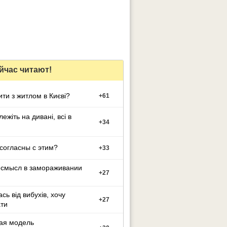
йчас читают!
ти з житлом в Києві?
+
61
лежіть на дивані, всі в
+
34
согласны с этим?
+
33
 смысл в замораживании
+
27
сь від вибухів, хочу
+
27
ти
ая модель