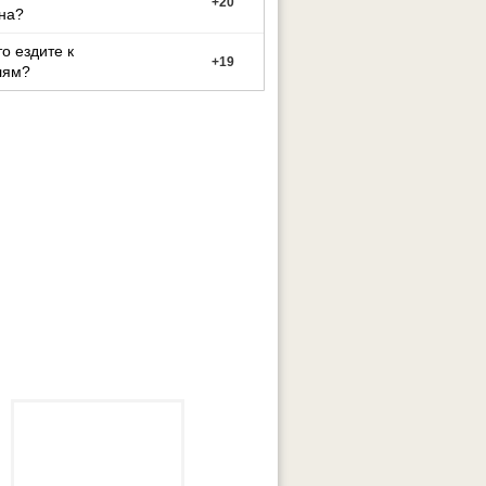
+
20
на?
то ездите к
+
19
лям?