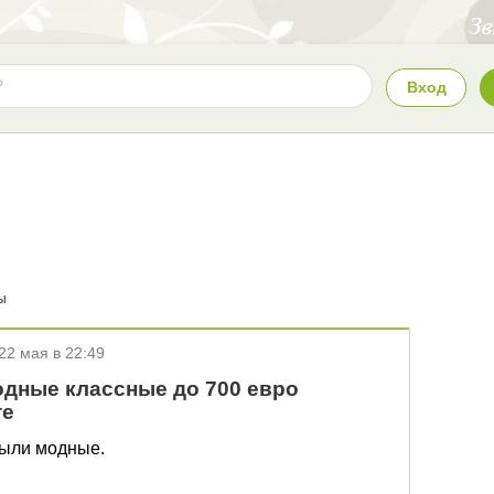
Вход
ы
22 мая в 22:49
ные классные до 700 евро
те
 были модные.