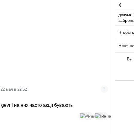
))
докумен
забронь
Чтобы 
Няня на
Вы 
22 мая в 22:52
2
p
о gevril на них часто акції бувають
5
3