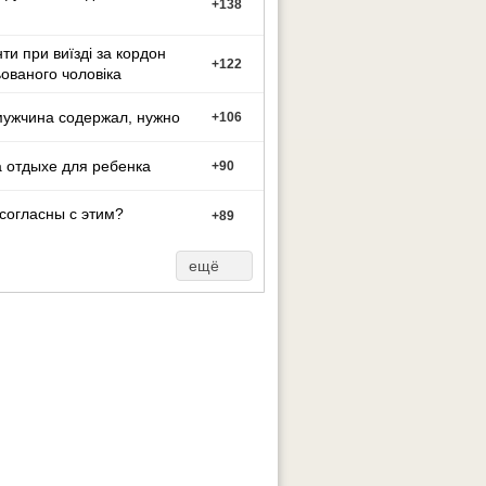
+
138
ти при виїзді за кордон
+
122
ованого чоловіка
мужчина содержал, нужно
+
106
 отдыхе для ребенка
+
90
согласны с этим?
+
89
ещё