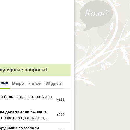
пулярные вопросы!
одня
Вчера
7 дней
30 дней
я боль - когда готовить для
+
269
вы делали если бы ваша
+
209
 не хотела цвет платья,
й вы выбрали
фушечки подоспели