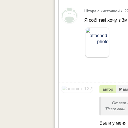
Штора с кисточкой
•
2
Я собі такі хочу, з
автор
Мам
Ответ 
Tissot вічні
Были у меня 1