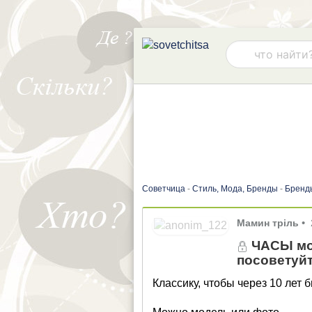
Советчица
-
Стиль, Мода, Бренды
-
Бренд
Мамин тріль
•
ЧАСЫ мод
посоветуй
Классику, чтобы через 10 лет