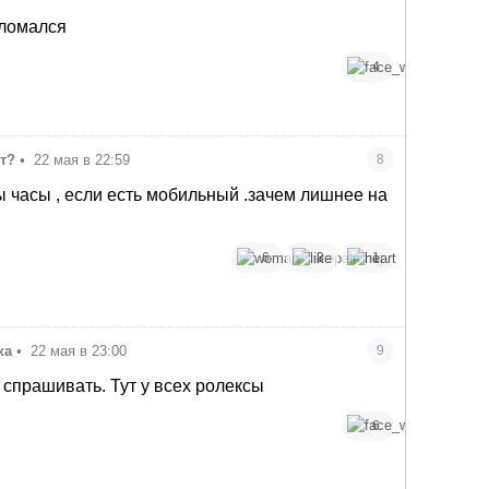
ломался
4
т?
•
22 мая в 22:59
8
 часы , если есть мобильный .зачем лишнее на
6
3
1
ка
•
22 мая в 23:00
9
 спрашивать. Тут у всех ролексы
6