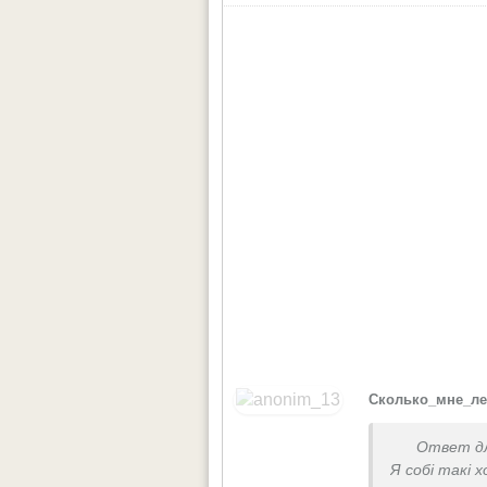
Сколько_мне_ле
Ответ д
Я собі такі 