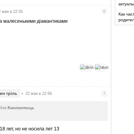
актуаль
2 мая в 22:55
6
Как час
родите
 3ма малесенькими діамантиками
2
2
ин тріль
•
22 мая в 22:56
7
для
Кнопкотиць
8 лет, но не носила лет 13