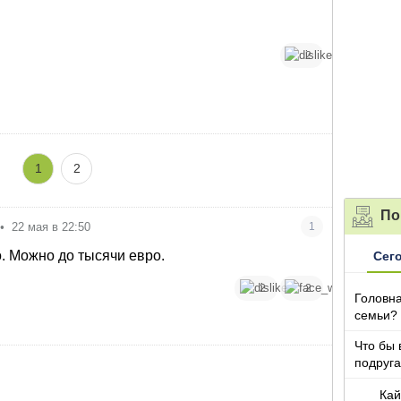
2
1
2
По
•
22 мая в 22:50
1
о. Можно до тысячи евро.
Сег
2
2
Головна
семьи?
Что бы 
подруга
которы
Кай