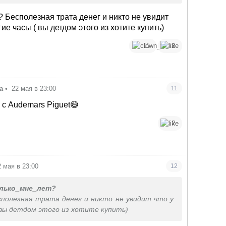
? Бесполезная трата денег и никто не увидит
гие часы ( вы детдом этого из хотите купить)
11
3
а
•
22 мая в 23:00
11
 с Audemars Piguet😄
2
2 мая в 23:00
12
лько_мне_лет?
сполезная трата денег и никто не увидит что у
( вы детдом этого из хотите купить)