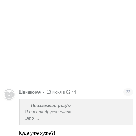
Швидкоруч
•
13 июня в 02:44
32
Позаземний розум
Я писала другое слово …
Это
В конфликте: эскалация означает усиление
напряжённости или ухудшение ситуации
Куда уже хуже?!