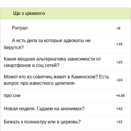
Ще з цiкавого
Ритуал
+
8
А есть дела за которые адвокаты не
+
16
берутся?
Какая мощная альтернатива зависимости от
+
25
смартфонов и соц сетей?
Может кто из советчиц живет в Каменском? Есть
+
24
вопрос про известного целителя
про сни
+
4.8k
Новая неделя. Гадаем на анонимах?
+
42
Бежать к психиатру или в церковь?
+
22