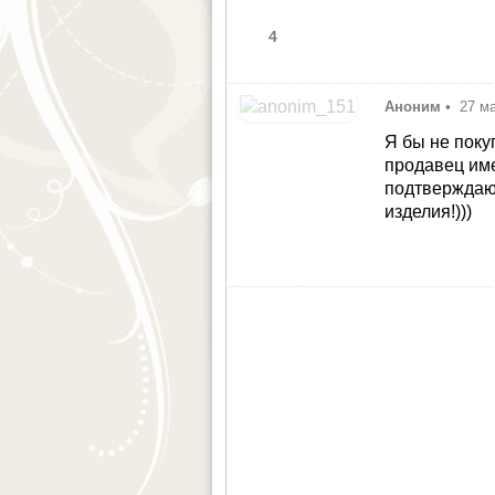
4
Аноним
•
27 м
Я бы не поку
продавец име
подтверждаю
изделия!)))