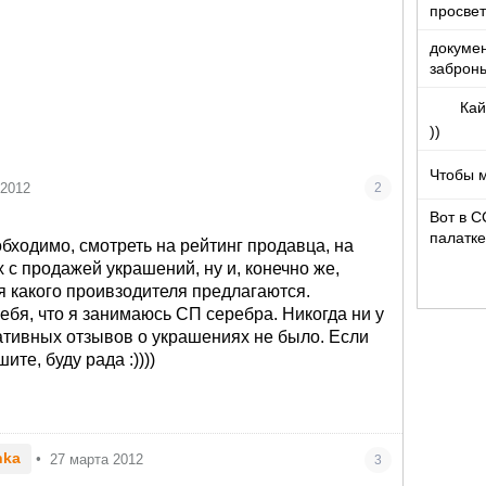
просвет
докумен
забронь
Кай
))
Чтобы 
 2012
2
Вот в С
палатке
обходимо, смотреть на рейтинг продавца, на
доволь
 с продажей украшений, ну и, конечно же,
я какого проивзодителя предлагаются.
себя, что я занимаюсь СП серебра. Никогда ни у
гативных отзывов о украшениях не было. Если
ите, буду рада :))))
hka
•
27 марта 2012
3