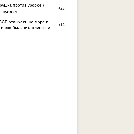
га . Такие добр
рушка против уборки)))
+
23
е пускает
ССР отдыхали на море в
+
18
 и все были счастливые и
ные.