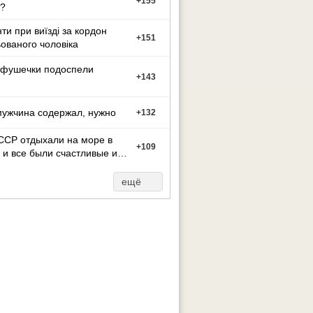
+
155
?
ти при виїзді за кордон
+
151
ованого чоловіка
фушечки подоспели
+
143
мужчина содержал, нужно
+
132
ССР отдыхали на море в
+
109
 и все были счастливые и
ные.
ещё