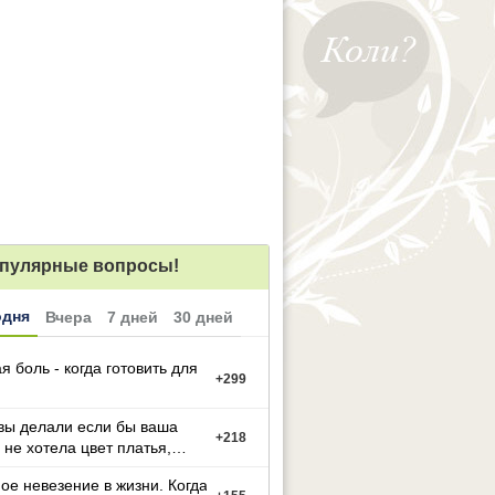
пулярные вопросы!
одня
Вчера
7 дней
30 дней
я боль - когда готовить для
+
299
вы делали если бы ваша
+
218
 не хотела цвет платья,
й вы выбрали
ое невезение в жизни. Когда