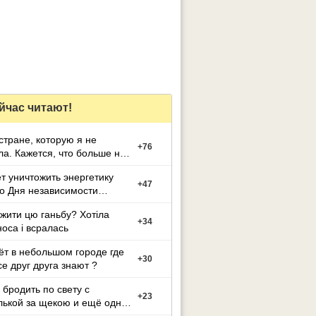
йчас читают!
стране, которую я не
+
76
а. Кажется, что больше не
т уничтожить энергетику
+
47
о Дня независимости
ы
жити цю ганьбу? Хотіла
+
34
носа і всралась
ёт в небольшом городе где
+
30
се друг друга знают ?
бродить по свету с
+
23
ькой за щекою и ещё одну