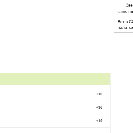
для дру
Зве
засел н
Вот в С
палатке
доволь
+
10
+
36
+
19