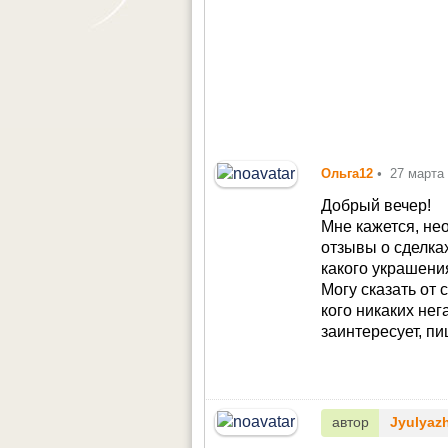
Ольга12
•
27 марта
Добрый вечер!
Мне кажется, не
отзывы о сделках
какого украшени
Могу сказать от 
кого никаких не
заинтересует, пиш
автор
Jyulyaz