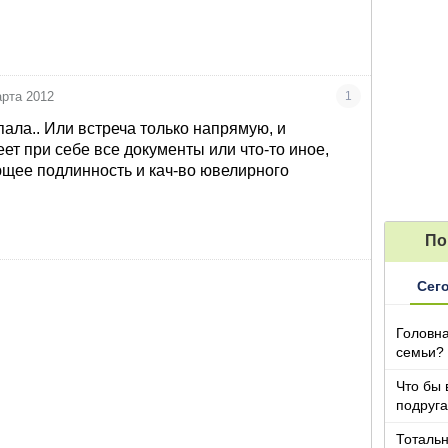
арта 2012
1
пала.. Или встреча только напрямую, и
ет при себе все документы или что-то иное,
щее подлинность и кач-во ювелирного
По
Сег
Головна
семьи?
Что бы 
подруга
которы
Тотальн