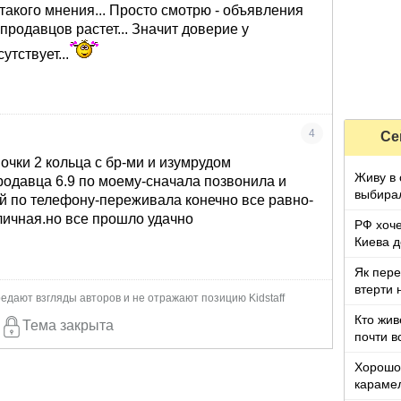
такого мнения... Просто смотрю - объявления
у продавцов растет... Значит доверие у
утствует...
4
Се
очки 2 кольца с бр-ми и изумрудом
Живу в 
продавца 6.9 по моему-сначала позвонила и
выбирал
й по телефону-переживала конечно все равно-
могу...
ичная.но все прошло удачно
РФ хоче
Киева д
Украин
Як пере
втерти 
едают взгляды авторов и не отражают позицию Kidstaff
Кто жив
Тема закрыта
почти в
Хорошо 
карамел