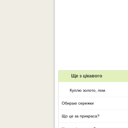
Ще з цiкавого
Куплю золото, лом.
Обираю сережки
Що це за прикраса?