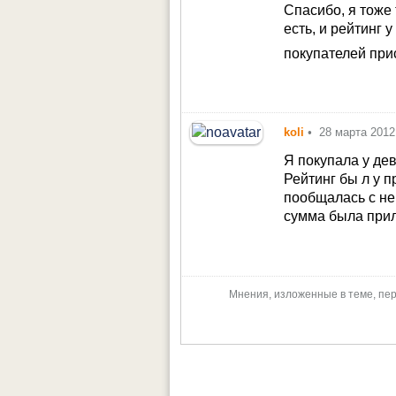
Спасибо, я тоже 
есть, и рейтинг 
покупателей прис
koli
•
28 марта 2012
Я покупала у дев
Рейтинг бы л у 
пообщалась с не
сумма была прил
Мнения, изложенные в теме, пер