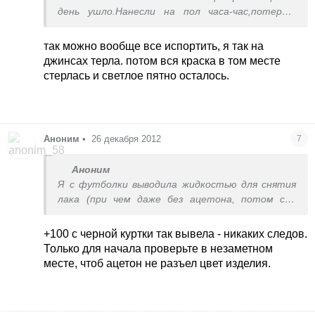
день ушло.Нанесли на пол часа-час,потерли,
смыли и опять повторяете
так можно вообще все испортить, я так на
джинсах терла. потом вся краска в том месте
стерлась и светлое пятно осталось.
Аноним
•
26 декабря 2012
7
Аноним
Я с футболки выводила жидкостью для снятия
лака (при чем даже без ацетона, потом ст.
машинку. Вообще ацетоном выводят или
растворителем.
+100 с черной куртки так вывела - никаких следов.
Только для начала проверьте в незаметном
месте, чтоб ацетон не разъел цвет изделия.