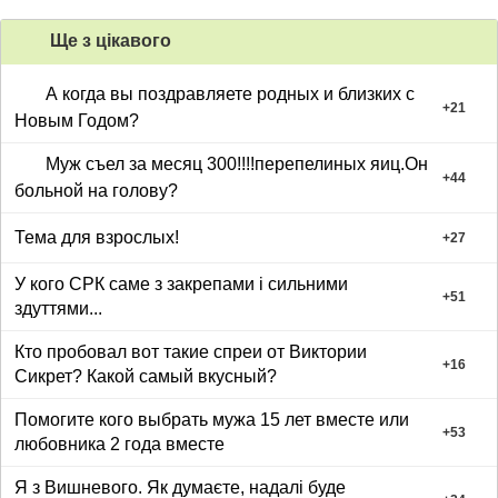
Ще з цiкавого
А когда вы поздравляете родных и близких с
+
21
Новым Годом?
Муж съел за месяц 300!!!!перепелиных яиц.Он
+
44
больной на голову?
Тема для взрослых!
+
27
У кого СРК саме з закрепами і сильними
+
51
здуттями...
Кто пробовал вот такие спреи от Виктории
+
16
Сикрет? Какой самый вкусный?
Помогите кого выбрать мужа 15 лет вместе или
+
53
любовника 2 года вместе
Я з Вишневого. Як думаєте, надалі буде