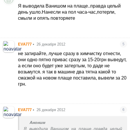
Я выводила Ванишом на плаще..правда целый
день ушло.Нанесли на пол часа-час,потерли,
смыли и опять повторяете
EVA777
•
26 декабря 2012
5
не затирайте, лучше сразу в химчистку отнести,
они одно пятно привас сразу за 15-20грн выведут,
а если оно будет уже затертым, то даде не
возьмутся. я так в машине два тятна какой то
смазкой на новом плаще поставила, вывели за 20
грн.
EVA777
•
26 декабря 2012
6
Аноним
Я выводила Ванишом на плаще..правда целый