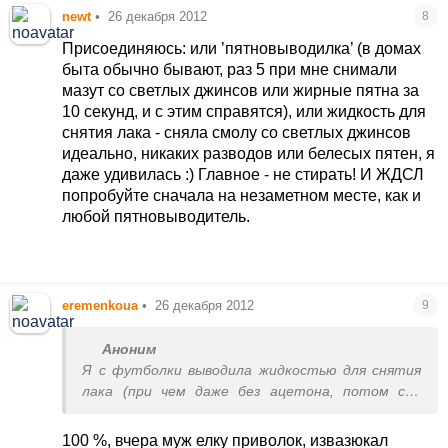
newt
•
26 декабря 2012
8
Присоединяюсь: или ’пятновыводилка’ (в домах
быта обычно бывают, раз 5 при мне снимали
мазут со светлых джинсов или жирные пятна за
10 секунд, и с этим справятся), или жидкость для
снятия лака - сняла смолу со светлых джинсов
идеально, никаких разводов или белесых пятен, я
даже удивилась :) Главное - не стирать! И ЖДСЛ
попробуйте сначала на незаметном месте, как и
любой пятновыводитель.
eremenkoua
•
26 декабря 2012
9
Аноним
Я с футболки выводила жидкостью для снятия
лака (при чем даже без ацетона, потом ст.
машинку. Вообще ацетоном выводят или
растворителем.
100 %, вчера муж елку приволок, извазюкал