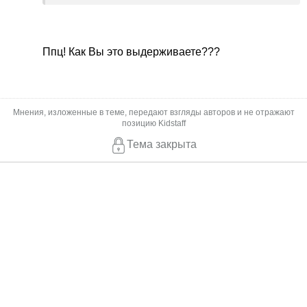
усерднее.
Кормлю семью, так сказать. На все остальное
времени не хватает.
Ппц! Как Вы это выдерживаете???
Мнения, изложенные в теме, передают взгляды авторов и не отражают
позицию Kidstaff
Тема закрыта