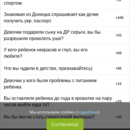
спортом
Знакомая из Донецка спрашивает как дочке
+
446
получить укр. паспорт.
Девочки подарили сыну на ДР серьги, вы бы
+
55
разрешили проколоть уши?
У кого ребенок некрасив и глуп, вы его
+
68
любите?
Что вы чудили в детстве, признавайтесь)
+
80
Девочки у кого были проблемы с питанием
+
15
ребенка
Вы оставляли ребенка до года в кроватке на пару
+
70
часов выйти куда то?
Мы используем cookies (
подробнее
).
Вы бы могли стать суррогатной матерью?
+
26
Согласен(а)