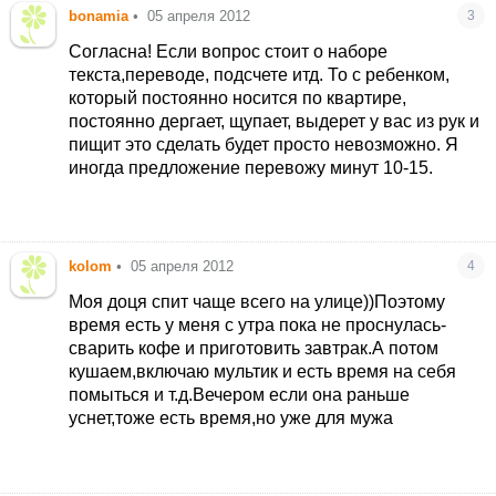
bonamia
•
05 апреля 2012
3
Согласна! Если вопрос стоит о наборе
текста,переводе, подсчете итд. То с ребенком,
который постоянно носится по квартире,
постоянно дергает, щупает, выдерет у вас из рук и
пищит это сделать будет просто невозможно. Я
иногда предложение перевожу минут 10-15.
kolom
•
05 апреля 2012
4
Моя доця спит чаще всего на улице))Поэтому
время есть у меня с утра пока не проснулась-
сварить кофе и приготовить завтрак.А потом
кушаем,включаю мультик и есть время на себя
помыться и т.д.Вечером если она раньше
уснет,тоже есть время,но уже для мужа